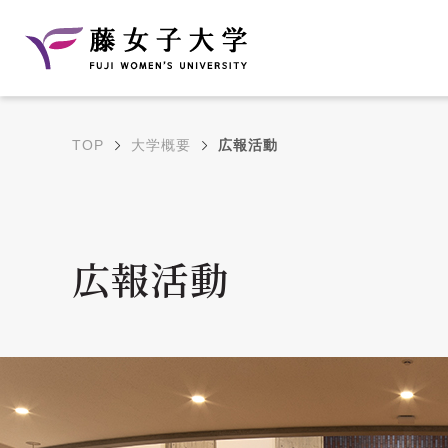
TOP
大学概要
広報活動
建学の理念と教育目
沿革
的
藤のルーツ
学部・学科の教育目的
広報活動
大学院の教育目的
アクセス・キャンパ
年間イベントス
ス概要
ュール
花川キャンパス無料ス