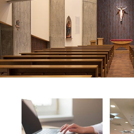
クールバス
３Dパノラマビュー
広報活動
大学へのご支援
いて
プレスリリース
税制上の優遇措置
広告掲載
相続財産によるご
取材・撮影依頼
遺贈寄付について
メディア出演・掲載
ふるさと納税を活
刊行物
た支援制度
大学紹介動画
SNS
シンボルマーク・校章
自己点検・評価
教職員採用情報