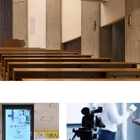
につ
情報公開
学則
寄付
用し