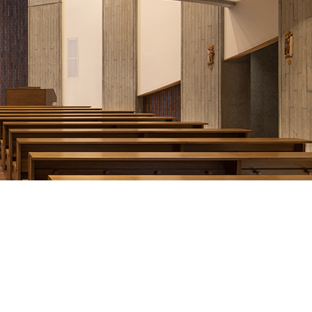
につ
情報公開
学則
寄付
用し