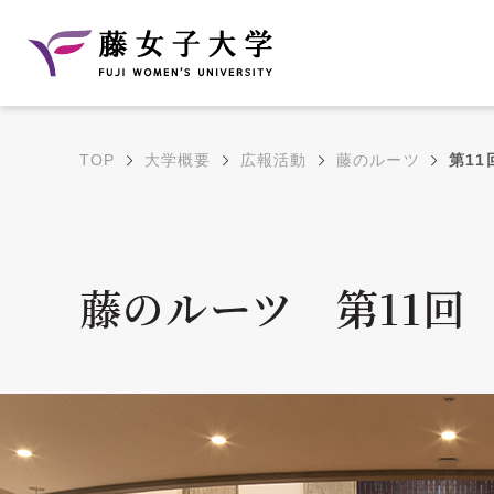
TOP
大学概要
広報活動
藤のルーツ
第11
建学の理念と教育目
沿革
的
藤のルーツ
学部・学科の教育目的
藤のルーツ 第11回
大学院の教育目的
アクセス・キャンパ
年間イベントス
ス概要
ュール
花川キャンパス無料ス