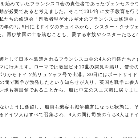
活動を始めていたフランシスコ会の責任者であったヴェンセスラ
動が必要であると考えました。そこで1914年に女子教育を行
私たちの修道会「殉教者聖ゲオルギオのフランシスコ修道会
の年の7月9日に北ドイツのテュイネから、シスター・クサヴ
た。再び故国の土を踏むことも、愛する家族やシスターたちと
師として日本へ派遣されるフランシスコ会の4人の司祭たちと
マに行きます。ローマでは教皇ピオ10世の謁見を賜り、使命
ポリからドイツ船リュツォフ号で出港。30日にはポートサイ
ツの間で戦争が勃発したという知らせが入り、英国も戦争に参
ンボも英国領であることから、船は中立のスエズ港に戻りま
きないように係留し、船員も乗客も戦争捕虜になった状態に。
るドイツ人はすべて召集され、4人の同行司祭のうち3人はド