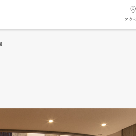
アク
回
組織図
ケジ
未来共創ビジョン