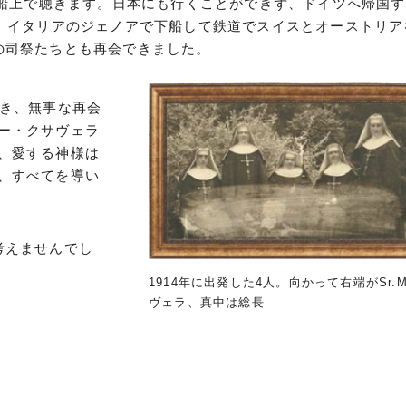
を船上で聴きます。日本にも行くことができず、ドイツへ帰国
船。イタリアのジェノアで下船して鉄道でスイスとオーストリア
の司祭たちとも再会できました。
でき、無事な再会
ー・クサヴェラ
、愛する神様は
、すべてを導い
考えませんでし
1914年に出発した4人。向かって右端がSr.M
ヴェラ、真中は総長