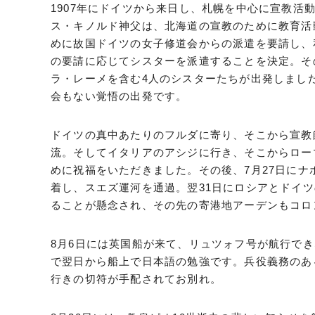
1907年にドイツから来日し、札幌を中心に宣教
ス・キノルド神父は、北海道の宣教のために教育活
めに故国ドイツの女子修道会からの派遣を要請し、
の要請に応じてシスターを派遣することを決定。そ
ラ・レーメを含む4人のシスターたちが出発しまし
会もない覚悟の出発です。
ドイツの真中あたりのフルダに寄り、そこから宣教
流。そしてイタリアのアシジに行き、そこからロー
めに祝福をいただきました。その後、7月27日にナ
着し、スエズ運河を通過。翌31日にロシアとドイ
ることが懸念され、その先の寄港地アーデンもコロ
8月6日には英国船が来て、リュツォフ号が航行で
で翌日から船上で日本語の勉強です。兵役義務のあ
行きの切符が手配されてお別れ。