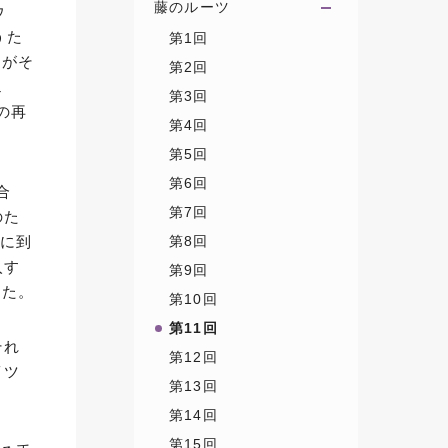
藤のルーツ
ウ
うた
第1回
」がそ
第2回
ェ
第3回
の再
第4回
第5回
第6回
合
第7回
のた
ドに到
第8回
入す
第9回
した。
第10回
第11回
それ
第12回
イツ
第13回
第14回
第15回