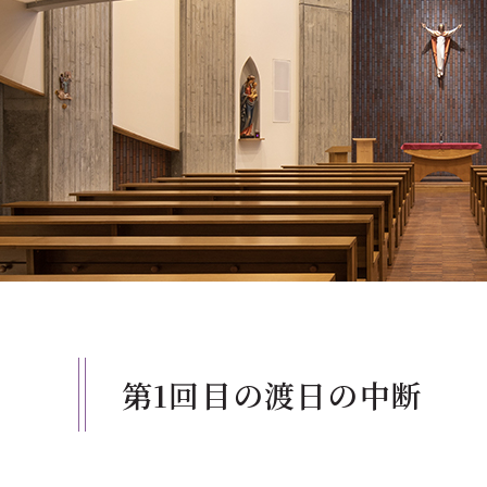
クールバス
３Dパノラマビュー
広報活動
大学へのご支援
いて
プレスリリース
税制上の優遇措置
広告掲載
相続財産によるご
取材・撮影依頼
遺贈寄付について
メディア出演・掲載
ふるさと納税を活
刊行物
た支援制度
大学紹介動画
SNS
第1回目の渡日の中断
シンボルマーク・校章
自己点検・評価
教職員採用情報