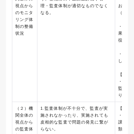
視点から
理・監査体制が適切なものでなく
おいて
のモニタ
なる。
（200
リング体
制の整備
・「藤
状況
果をコ
役立て
・財務
した。（
【今後
・不正
監査体
り、こ
（２）機
1.監査体制が不十分で、監査が実
【実施
関全体の
施されなかったり、実施されても
・本学
視点から
皮相的な監査で問題の発見に繋が
課）が
の監査体
らない。
類上）