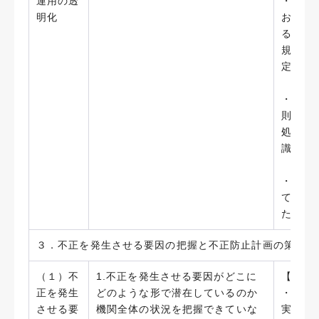
運用の透
・「藤
明化
おいて
る「藤
規」に
定、手
・研究
則等に
処分、
識向上
・「藤
て、不
た。（2
３．不正を発生させる要因の把握と不正防止計画の策定・
（１）不
1.不正を発生させる要因がどこに
【実施
正を発生
どのような形で潜在しているのか
・不正
させる要
機関全体の状況を把握できていな
実施し