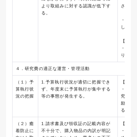
より取組みに対する認識が低下す
させた。
る。
・財務
した。（
【今後
・相談
り実効
４．研究費の適正な運営・管理活動
（１）予
1.予算執行状況が適切に把握でき
【実施
算執行状
ず、年度末に予算執行が集中する
・財務
況の把握
等の事態が発生する。
究者へ
励して
る。
（２）癒
1.請求書及び領収証の記載内容が
【実施
着防止に
不十分で、購入物品の内訳が明記
・「科