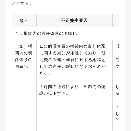
ととする。
項目
不正発生要因
１．機関内の責任体系の明確化
（１）機
1.公的研究費の機関内の責任体系
【実施
関内の責
に関する周知が不足しており、研
・「藤
任体系の
究費の管理・執行に対する組織と
制定し
明確化
しての責任が曖昧になるおそれが
学内通
ある。
・「藤
2.時間の経過により、学内での認
し、統
識が低下する。
及び事
・「藤
し、研
等を定め