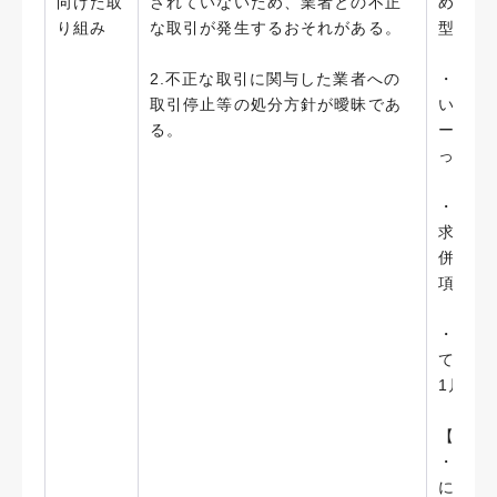
向けた取
されていないため、業者との不正
め、請
り組み
な取引が発生するおそれがある。
型番、
2.不正な取引に関与した業者への
・「藤
取引停止等の処分方針が曖昧であ
いて、
る。
ージに
ってい
・一定
求め、
併せて
項に盛
・「藤
て、不
1月）
【今後
・特定
に、必