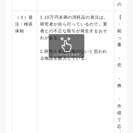
の確認
（３）発
1.10万円未満の消耗品の発注は、
【実施
注・検収
研究者が自ら行っているので、業
・「科
体制
者との不正な取引が発生するおそ
範囲を
れがある。
ってい
書及び
2.研究と直接関係のないと思われ
スクロールできます
る物品を購入している。
・事務
究者に
・金額
務担当
・特殊
作成、
様書や
て十分
応じて