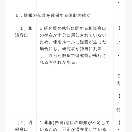
・謝金
５．情報の伝達を確保する体制の確立
（１）相
1.研究費の執行に関する相談窓口
【実施
談窓口
の存在が十分に周知されていない
・使用
ため、使用ルールに疑義が生じた
いよう
場合にも、研究者が独自に判断
し、誤った解釈で研究費が執行さ
・相談
れるおそれがある。
・「藤
て、研
明記した
【今後
・研究
促進を
（２）通
1.通報(告発)窓口の周知が不足して
【実施
報窓口
いるため、不正が潜在化している
・研究