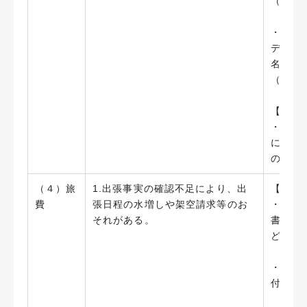
（201
・換金
デオカ
名・型
（201
【今後
・特定
に、必
の確認
（４）旅
1.出張事実の確認不足により、出
【実施
費
張日程の水増しや架空請求等のお
・旅費
それがある。
書また
ど）の
・出張
付書類