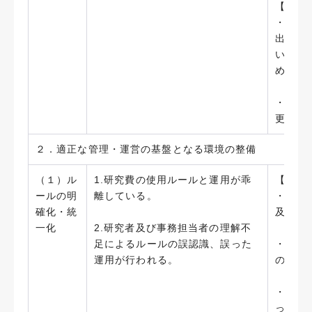
【今後
・研究
出席す
いて周
める。
・研究
更なる
２．適正な管理・運営の基盤となる環境の整備
（１）ル
1.研究費の使用ルールと運用が乖
【実施
ールの明
離している。
・「科
確化・統
及びホ
一化
2.研究者及び事務担当者の理解不
足によるルールの誤認識、誤った
・文部
運用が行われる。
の改訂
・補助
ってい