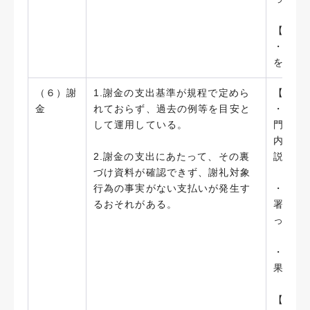
【今後
・必要
を確認
（６）謝
1.謝金の支出基準が規程で定めら
【実施
金
れておらず、過去の例等を目安と
・謝金
して運用している。
門的知
内容を
2.謝金の支出にあたって、その裏
説明を
づけ資料が確認できず、謝礼対象
行為の事実がない支払いが発生す
・支出
るおそれがある。
署・押
ってい
・勤務
果物の
【今後