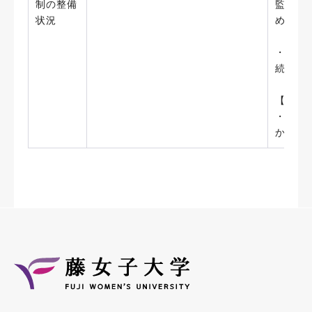
制の整備
監査は
状況
めた監
・「藤
続きと
【今後
・監査
かつ効