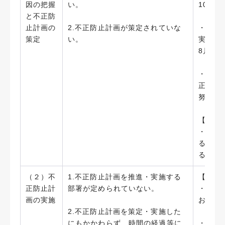
因の把握
い。
10月）
と不正防
止計画の
2.不正防止計画が策定されていな
・不正
策定
い。
実施し
8月）
・不正
正経理
努めて
【今後
・不正
る事情
る問題
（２）不
1.不正防止計画を推進・実施する
【実施
正防止計
部署が定められていない。
・「藤
画の実施
おいて
2.不正防止計画を策定・実施した
にもかかわらず、時間の経過等に
・財務