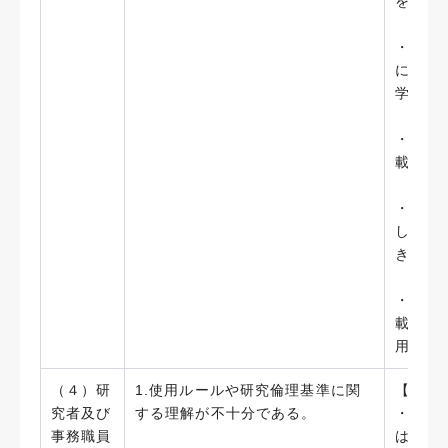
を学内
・ホー
に係る
学研究
・「藤
載した（
・「藤
し、ホ
き等を
・「藤
載して
用につ
（４）研
1.使用ルールや研究倫理基準に関
【実施
究者及び
する理解が不十分である。
・公的
事務職員
は、説