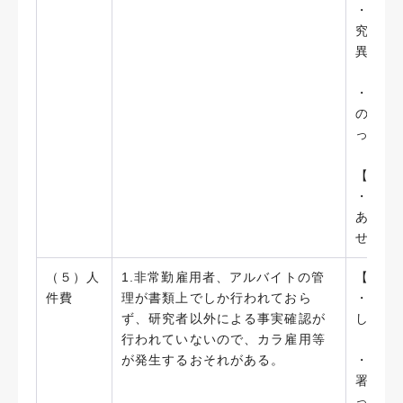
・「藤
究費補
異を少
・「出
のヒア
っている
【今後
・「出
あるた
せるな
（５）人
1.非常勤雇用者、アルバイトの管
【実施
件費
理が書類上でしか行われておら
・採用
ず、研究者以外による事実確認が
し、採
行われていないので、カラ雇用等
が発生するおそれがある。
・支出
署・押
ってい