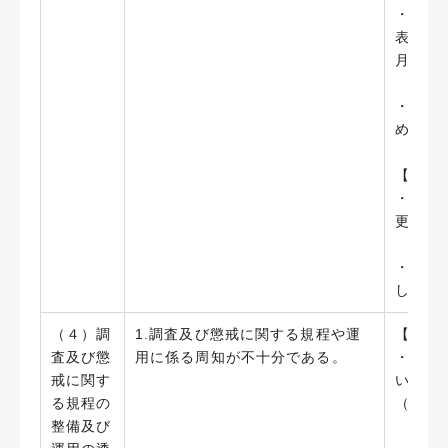
・「藤
表規準
月）
・研究
めてい
【今後
・研究
更なる
・実効
し、受
（４）調
1.調査及び懲戒に関する規程や運
【実施
査及び懲
用に係る周知が不十分である。
・「藤
戒に関す
いて、
る規程の
（200
整備及び