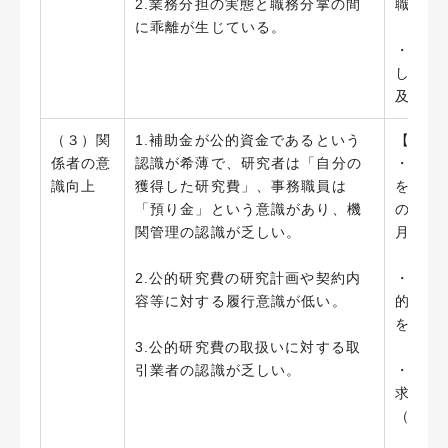
2.業務分担の実態と職務分掌の間
職務の
に乖離が生じている。
・「藤
し、統
及び事
（３）関
1.補助金が公的資金であるという
【実施
係者の意
認識が希薄で、研究者は「自分の
・教員
識向上
獲得した研究費」、事務職員は
を制定
「預り金」という意識があり、機
の適正
関管理の認識が乏しい。
月）
2.公的研究費の研究計画や契約内
・研究
容等に対する履行意識が低い。
的研究
を図った
3.公的研究費の取扱いに対する取
引業者の認識が乏しい。
・一定
求め、
（201