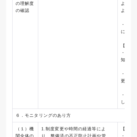
の理解度
より理
の確認
より理
・相談
に盛り
【今後
・相談
知やホ
・研究
更なる
・実効
し、受
６．モニタリングのあり方
（１）機
1.制度変更や時間の経過等によ
【実施
関全体の
り、整備済の不正防止計画や管
・「藤