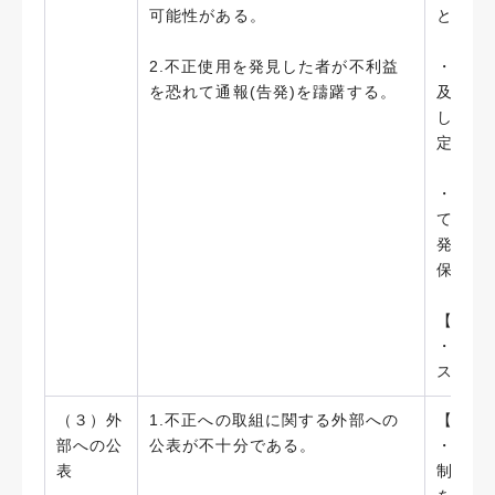
可能性がある。
とし、
2.不正使用を発見した者が不利益
・「公
を恐れて通報(告発)を躊躇する。
及び相
して、
定した。
・「藤
て、通
発見し
保護に
【今後
・定期
スクの
（３）外
1.不正への取組に関する外部への
【実施
部への公
公表が不十分である。
・「藤
表
制定し