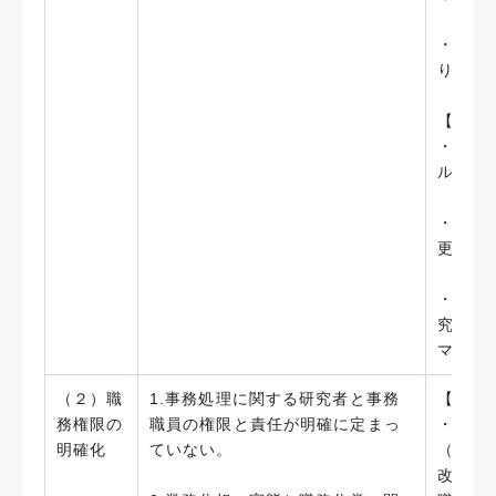
・使用
り、誤
【今後
・使用
ル等の
・研究
更なる
・研究
究者へ
マニュ
（２）職
1.事務処理に関する研究者と事務
【実施
務権限の
職員の権限と責任が明確に定まっ
・「藤
明確化
ていない。
（20
改訂）