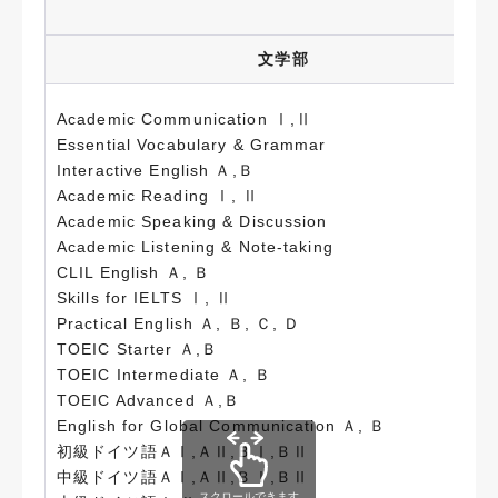
外
文学部
Academic Communication Ⅰ,Ⅱ
Essential Vocabulary & Grammar
Interactive English Ａ,Ｂ
Academic Reading Ⅰ, Ⅱ
Academic Speaking & Discussion
Academic Listening & Note-taking
CLIL English Ａ, Ｂ
Skills for IELTS Ⅰ, Ⅱ
Practical English Ａ, Ｂ, Ｃ, Ｄ
TOEIC Starter Ａ,Ｂ
TOEIC Intermediate Ａ, Ｂ
TOEIC Advanced Ａ,Ｂ
English for Global Communication Ａ, Ｂ
初級ドイツ語ＡⅠ,ＡⅡ,ＢⅠ,ＢⅡ
中級ドイツ語ＡⅠ,ＡⅡ,ＢⅠ,ＢⅡ
スクロールできます