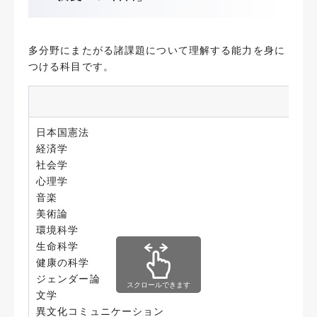
多分野にまたがる諸課題について理解する能力を身に
つける科目です。
教
日本国憲法
経済学
社会学
心理学
音楽
美術論
環境科学
生命科学
健康の科学
ジェンダー論
スクロールできます
文学
異文化コミュニケーション