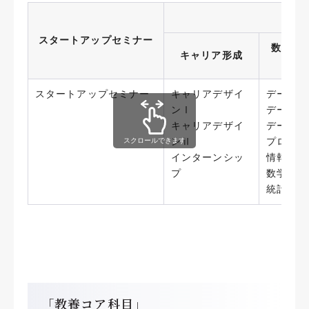
スタートアップセミナー
数理・
キャリア形成
スタートアップセミナー
キャリアデザイ
データサ
ンⅠ
データサ
キャリアデザイ
データ分
ンⅡ
プログラ
スクロールできます
インターンシッ
情報処理
プ
数学
統計学
「教養コア科目」