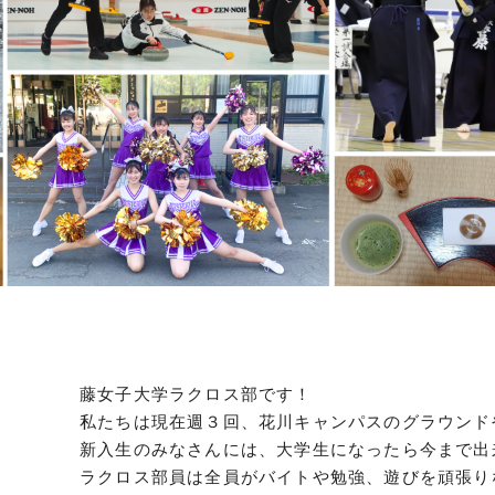
クールバス
３Dパノラマビュー
広報活動
大学へのご支援
いて
プレスリリース
税制上の優遇措置
広告掲載
相続財産によるご
取材・撮影依頼
遺贈寄付について
メディア出演・掲載
ふるさと納税を活
刊行物
た支援制度
大学紹介動画
SNS
藤女子大学ラクロス部です！
シンボルマーク・校章
私たちは現在週３回、花川キャンパスのグラウンド
新入生のみなさんには、大学生になったら今まで出
自己点検・評価
教職員採用情報
ラクロス部員は全員がバイトや勉強、遊びを頑張り