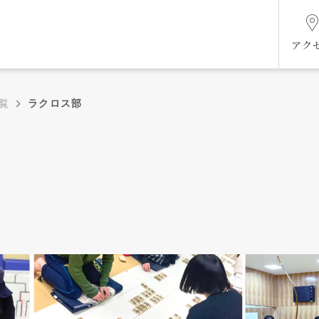
アク
覧
ラクロス部
組織図
ケジ
未来共創ビジョン