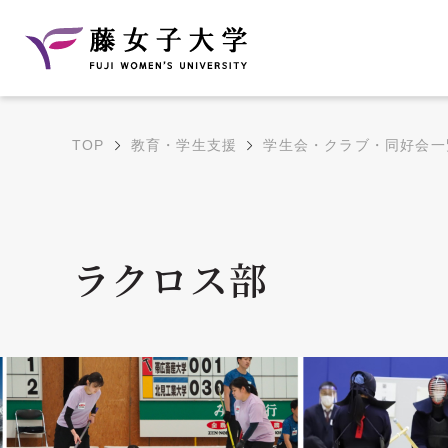
TOP
教育・学生支援
学生会・クラブ・同好会一
建学の理念と教育目
沿革
的
藤のルーツ
学部・学科の教育目的
ラクロス部
大学院の教育目的
アクセス・キャンパ
年間イベントス
ス概要
ュール
花川キャンパス無料ス