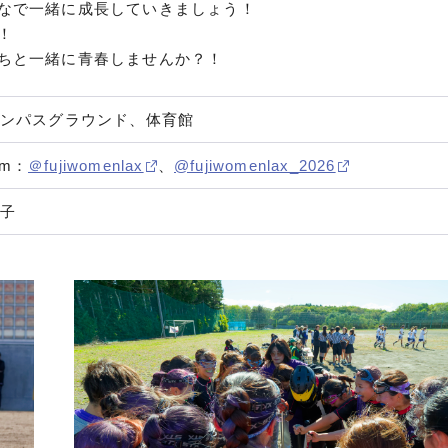
なで一緒に成長していきましょう！
！
ちと一緒に青春しませんか？！
ンパスグラウンド、体育館
ram：
＠fujiwomenlax
、
@fujiwomenlax_2026
子