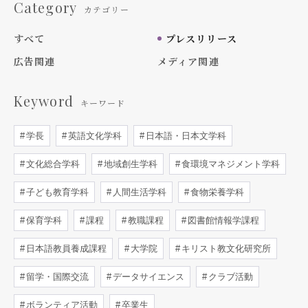
Category
カテゴリー
すべて
プレスリリース
広告関連
メディア関連
Keyword
キーワード
学長
英語文化学科
日本語・日本文学科
文化総合学科
地域創生学科
食環境マネジメント学科
子ども教育学科
人間生活学科
食物栄養学科
保育学科
課程
教職課程
図書館情報学課程
日本語教員養成課程
大学院
キリスト教文化研究所
留学・国際交流
データサイエンス
クラブ活動
ボランティア活動
卒業生