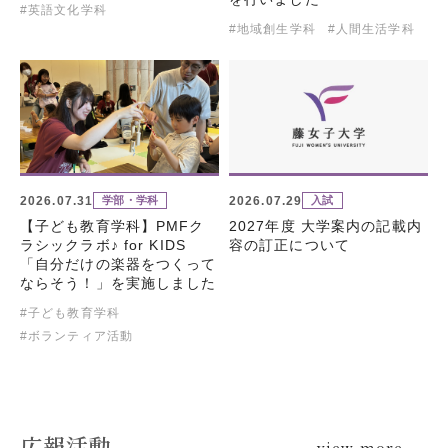
#英語文化学科
#地域創生学科
#人間生活学科
2026.07.31
2026.07.29
学部・学科
入試
【子ども教育学科】PMFク
2027年度 大学案内の記載内
ラシックラボ♪ for KIDS
容の訂正について
「自分だけの楽器をつくって
ならそう！」を実施しました
#子ども教育学科
#ボランティア活動
広報活動
view more