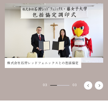
株式会社石狩レッドフェニックスとの包括協定
/
03
03