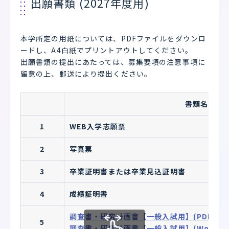
出願書類 (2027年度用)
本学所定の用紙については、PDFファイルをダウンロ
ードし、A4白紙でプリントアウトしてください。
出願書類の提出にあたっては、募集要項の注意事項に
留意の上、郵送により提出ください。
書類名
1
WEB入学志願票
2
写真票
3
卒業証明書または卒業見込証明書
4
成績証明書
調査書・研究計画書【一般入試用】(PDF)
5
調査書・研究計画書【一般入試用】(Word)