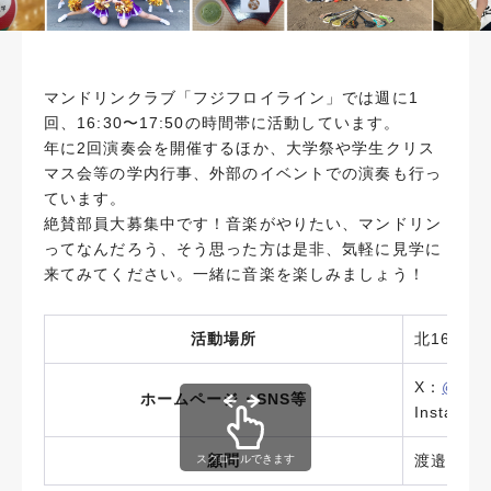
マンドリンクラブ「フジフロイライン」では週に1
回、16:30〜17:50の時間帯に活動しています。
年に2回演奏会を開催するほか、大学祭や学生クリス
マス会等の学内行事、外部のイベントでの演奏も行っ
ています。
絶賛部員大募集中です！音楽がやりたい、マンドリン
ってなんだろう、そう思った方は是非、気軽に見学に
来てみてください。一緒に音楽を楽しみましょう！
活動場所
北16条キ
X：
@fuji_
ホームページ・SNS等
Instagra
顧問
渡邉 浩
スクロールできます