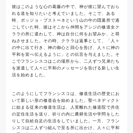
彼はこのような心の葛藤の中で、神が彼に望んでおら
れる道を知りたいと考えていました。そこで、ある
時、ポッジョ・ブストーネという山の中の隠遁所で過
ごしていた時、彼はそこから仲間をアシジの修道女ク
ララの所に遣わして、神は自分に何をお望みか、と尋
ねさせました。その時、クララは返事として、「人々
の中に出て行き、神の御心と回心を告げ、人々に神の
平和を宣べ伝えるように」との伝言を与えました。そ
こでフランシスコはこの場所から、二人ずつ兄弟たち
を派遣して人々に平和のメッセージを告げる新しい生
活を始めました。
このようにしてフランシスコは、修道生活の歴史にお
いて新しい形の修道会を始めました。聖ベネディクト
に始まる従来の修道生活は、人里離れた修道院で共住
の定住生活を送り、祈りの内に農耕生活や学問をした
りして自給自足の生活をしていました。一方、フラン
シスコは二人ずつ組んで至る所に出かけ、人々に平和