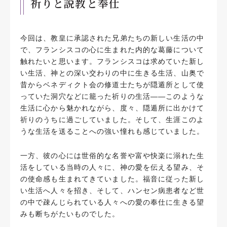
祈りと説教と奉仕
今回は、教皇に承認された兄弟たちの新しい生活の中
で、フランシスコの心に生まれた内的な葛藤について
触れたいと思います。フランシスコは求めていた新し
い生活、神との深い交わりの中に生きる生活、山奥で
昔からベネディクト会の修道士たちが隠遁所として使
っていた洞穴などに籠った祈りの生活――このような
生活に心から魅かれながら、度々、隠遁所に出かけて
祈りのうちに過ごしていました。そして、生涯このよ
うな生活を送ることへの強い憧れも感じていました。
一方、彼の心には世俗的な名誉や富や快楽に溺れた生
活をしている当時の人々に、神の愛を伝える望み、そ
の使命感も生まれてきていました。福音に従った新し
い生活へ人々を招き、そして、ハンセン病患者など世
の中で疎んじられている人々への愛の奉仕に生きる望
みも断ちがたいものでした。