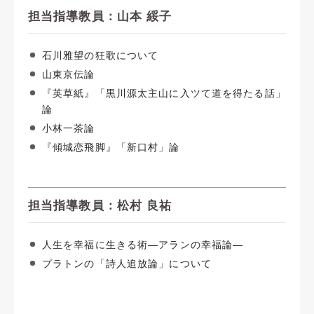
担当指導教員：山本 綏子
石川雅望の狂歌について
山東京伝論
『英草紙』「黒川源太主山に入ツて道を得たる話」
論
小林一茶論
『傾城恋飛脚』「新口村」論
担当指導教員：松村 良祐
人生を幸福に生きる術―アランの幸福論―
プラトンの「詩人追放論」について