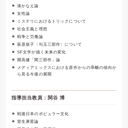
湊かなえ論
女性論
ミステリにおけるトリックについて
社会主義と理想
戦争と労働論
荻原規子〈勾玉三部作〉について
SF文学が描く未来の変化
開高健「闇三部作」論
メディアミックスにおける原作からの乖離の傾向か
ら見る今後の展開
指導担当教員：関谷 博
戦後日本のポピュラー文化
室生犀星論