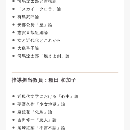
司馬遼太郎と新撰組
「スカイ・クロラ」論
有島武郎論
安部公房「壁」論
志賀直哉短編論
女と近代化とこれから
大島弓子論
司馬遼太郎「燃えよ剣」論
指導担当教員：種田 和加子
近現代文学における『心中』論
夢野久作『少女地獄』論
泉鏡花『化鳥』論
吉田修一『悪人』論
尾崎紅葉「不言不語」論