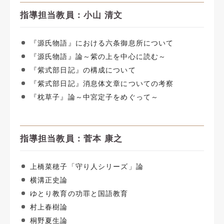
指導担当教員：小山 清文
『源氏物語』における六条御息所について
『源氏物語』論～紫の上を中心に読む～
『紫式部日記』の構成について
『紫式部日記』消息体文章についての考察
『枕草子』論～中宮定子をめぐって～
指導担当教員：菅本 康之
上橋菜穂子「守り人シリーズ」論
横溝正史論
ゆとり教育の功罪と国語教育
村上春樹論
桐野夏生論