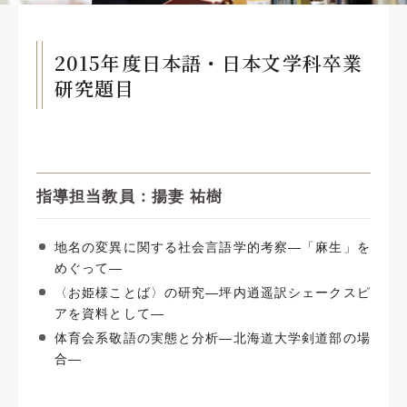
2015年度日本語・日本文学科卒業
研究題目
指導担当教員：揚妻 祐樹
地名の変異に関する社会言語学的考察―「麻生」を
めぐって―
〈お姫様ことば〉の研究―坪内逍遥訳シェークスピ
アを資料として―
体育会系敬語の実態と分析―北海道大学剣道部の場
合―