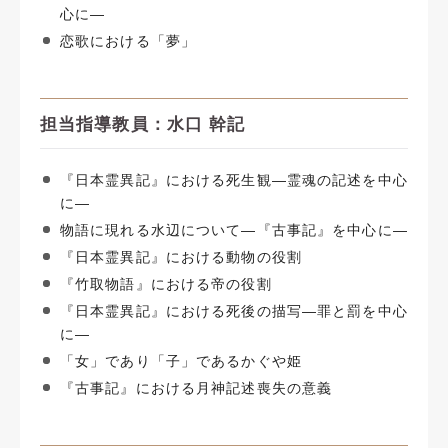
心に―
恋歌における「夢」
担当指導教員：水口 幹記
『日本霊異記』における死生観―霊魂の記述を中心
に―
物語に現れる水辺について―『古事記』を中心に―
『日本霊異記』における動物の役割
『竹取物語』における帝の役割
『日本霊異記』における死後の描写―罪と罰を中心
に―
「女」であり「子」であるかぐや姫
『古事記』における月神記述喪失の意義