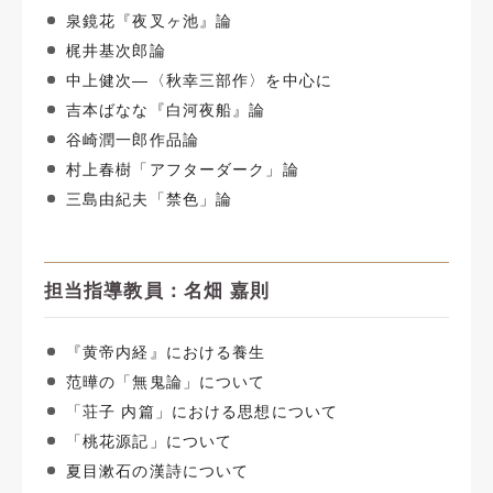
泉鏡花『夜叉ヶ池』論
梶井基次郎論
中上健次―〈秋幸三部作〉を中心に
吉本ばなな『白河夜船』論
谷崎潤一郎作品論
村上春樹「アフターダーク」論
三島由紀夫「禁色」論
担当指導教員：名畑 嘉則
『黄帝内経』における養生
范曄の「無鬼論」について
「荘子 内篇」における思想について
「桃花源記」について
夏目漱石の漢詩について