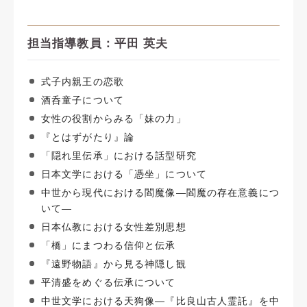
担当指導教員：平田 英夫
式子内親王の恋歌
酒呑童子について
女性の役割からみる「妹の力」
『とはずがたり』論
「隠れ里伝承」における話型研究
日本文学における「憑坐」について
中世から現代における閻魔像―閻魔の存在意義につ
いて―
日本仏教における女性差別思想
「橋」にまつわる信仰と伝承
『遠野物語』から見る神隠し観
平清盛をめぐる伝承について
中世文学における天狗像―『比良山古人霊託』を中