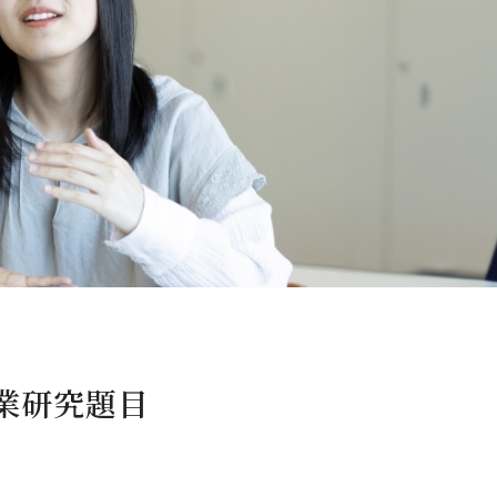
につ
情報公開
学則
寄付
用し
卒業研究題目