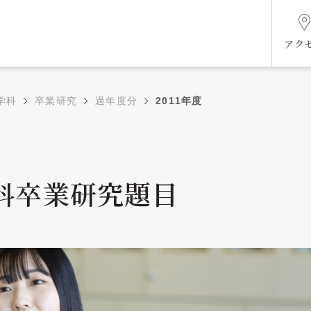
アク
学科
卒業研究
過年度分
2011年度
組織図
学科卒業研究題目
ケジ
未来共創ビジョン