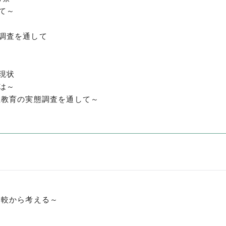
て～
調査を通して
現状
は～
祉教育の実態調査を通して～
比較から考える～