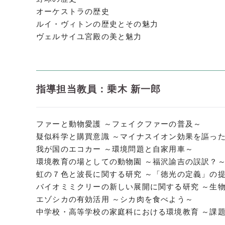
オーケストラの歴史
ルイ・ヴィトンの歴史とその魅力
ヴェルサイユ宮殿の美と魅力
指導担当教員：乗木 新一郎
ファーと動物愛護 ～フェイクファーの普及～
疑似科学と購買意識 ～マイナスイオン効果を謳っ
我が国のエコカー ～環境問題と自家用車～
環境教育の場としての動物園 ～福沢諭吉の誤訳？
虹の７色と波長に関する研究 ～「徳光の定義」の
バイオミミクリーの新しい展開に関する研究 ～生
エゾシカの有効活用 ～シカ肉を食べよう～
中学校・高等学校の家庭科における環境教育 ～課