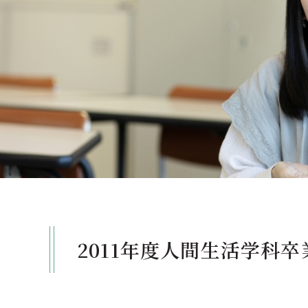
クールバス
３Dパノラマビュー
広報活動
大学へのご支援
いて
プレスリリース
税制上の優遇措置
広告掲載
相続財産によるご
取材・撮影依頼
遺贈寄付について
メディア出演・掲載
ふるさと納税を活
刊行物
た支援制度
大学紹介動画
SNS
2011年度人間生活学科
シンボルマーク・校章
自己点検・評価
教職員採用情報