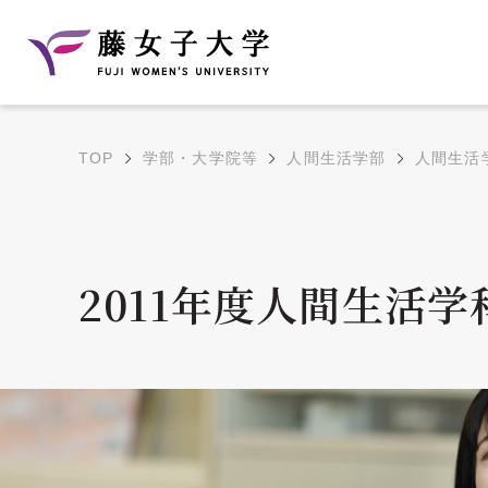
TOP
学部・大学院等
人間生活学部
人間生活
建学の理念と教育目
沿革
的
藤のルーツ
学部・学科の教育目的
2011年度人間生活
大学院の教育目的
アクセス・キャンパ
年間イベントス
ス概要
ュール
花川キャンパス無料ス