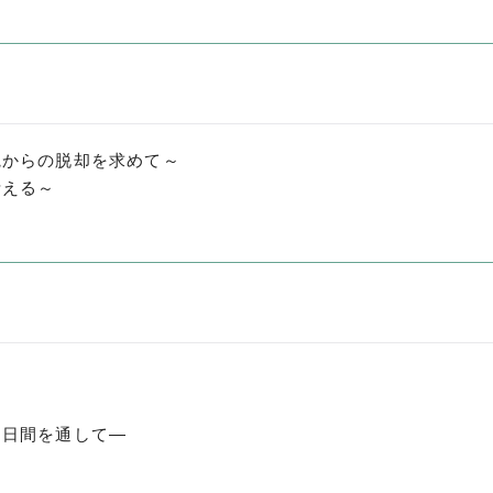
観からの脱却を求めて～
考える～
７日間を通して―