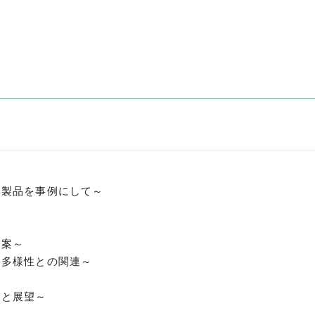
た製品を事例にして～
～
提案～
物多様性との関連～
題と展望～