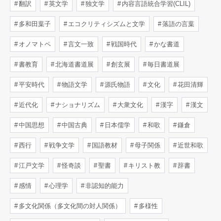
翻訳
英文学
独文学
内容言語統合学習(CLIL)
多和田葉子
エコクリティシズムと文学
落語の言葉
オノマトペ
言文一致
戦国時代
かな書道
書教育
北海道書道展
創玄展
毎日書道展
平安時代
物語文学
源氏物語
文化
花田清輝
近代化
ナショナリズム
大衆文化
漢字
漢文
中国思想
中国古典
日本儒学
和歌
鎌倉
西行
戦争文学
国語教材
母子関係
近世和歌
江戸文学
怪奇談
聖書
キリスト教
辞書
感情
心理学
非認知的能力
多文化関係（多文化間の対人関係）
多様性