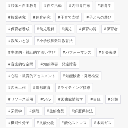
肢体不自由教育
自立活動
内部専門家
教育学
授業研究
保育研究
子育て支援
子どもの遊び
保育者養成
幼児理解
病児
保育の質
保育者
教師力とは
小学校算数科教育法
主体的・対話的で深い学び
パフォーマンス
音楽表現
音楽的な空間
知的障害・発達障害
心理・教育的アセスメント
知能検査・発達検査
図画工作
造形教育
ライティング指導
リソース活用
SNS
図書館情報学
目録
分類
栄養学
病院
生鮮食品
鮮度保持法
機能性分子
抗酸化物
酸化ストレス
水素ガス