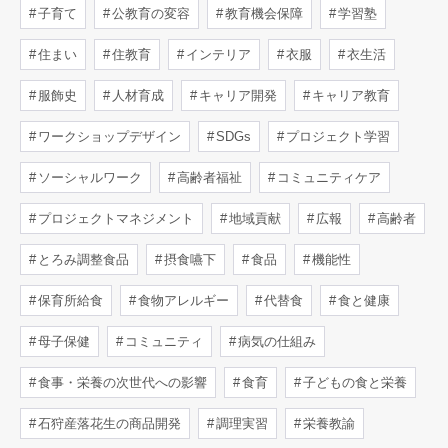
子育て
公教育の変容
教育機会保障
学習塾
住まい
住教育
インテリア
衣服
衣生活
服飾史
人材育成
キャリア開発
キャリア教育
ワークショップデザイン
SDGs
プロジェクト学習
ソーシャルワーク
高齢者福祉
コミュニティケア
プロジェクトマネジメント
地域貢献
広報
高齢者
とろみ調整食品
摂食嚥下
食品
機能性
保育所給食
食物アレルギー
代替食
食と健康
母子保健
コミュニティ
病気の仕組み
食事・栄養の次世代への影響
食育
子どもの食と栄養
石狩産落花生の商品開発
調理実習
栄養教諭