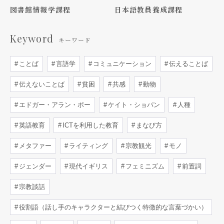
図書館情報学課程
日本語教員養成課程
Keyword
キーワード
ことば
言語学
コミュニケーション
伝えることば
伝えないことば
貧困
共感
動物
エドガー・アラン・ポー
ケイト・ショパン
人種
英語教育
ICTを利用した教育
まなび方
メタファー
ライティング
宗教観光
モノ
ジェンダー
現代イギリス
フェミニズム
前置詞
宗教談話
役割語（話し手のキャラクターと結びつく特徴的な言葉づかい）