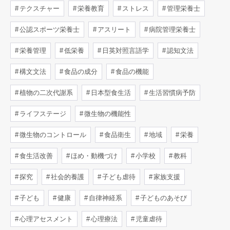
テクスチャー
栄養教育
ストレス
管理栄養士
公認スポーツ栄養士
アスリート
病院管理栄養士
栄養管理
低栄養
日英対照言語学
認知文法
構文文法
食品の成分
食品の機能
植物の二次代謝系
日本型食生活
生活習慣病予防
ライフステージ
微生物の機能性
微生物のコントロール
食品衛生
地域
栄養
食生活改善
ほめ・動機づけ
小学校
教科
探究
社会的養護
子ども虐待
家族支援
子ども
健康
自律神経系
子どものあそび
心理アセスメント
心理療法
児童虐待