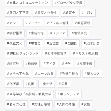
文化とコミュニケーション
グローバルな正義
貧困と不平等
国家と公共性
教育史
占領史
カント
フィヒテ
ビジネス倫理
教育課程
学習指導
生徒指導
メディア
地域研究
視覚文化
中世史
近世史
図書館
記録管理
19世紀フィンランド
西洋中世哲学
キリスト教思想
蝦夷地
松前藩
アイヌ
法学
立憲主義
立法の不作為
ローマ教皇
列聖手続き
聖人崇敬
低所得
貧困
食生活
栄養
高等学校「福祉科」教員養成
ボランティア
若者の心理
女性と環境
人間の尊厳
女性