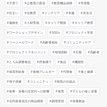
子育て
公教育の変容
教育機会保障
学習塾
住まい
住教育
インテリア
衣服
衣生活
服飾史
人材育成
キャリア開発
キャリア教育
ワークショップデザイン
SDGs
プロジェクト学習
ソーシャルワーク
高齢者福祉
コミュニティケア
プロジェクトマネジメント
地域貢献
広報
高齢者
とろみ調整食品
摂食嚥下
食品
機能性
保育所給食
食物アレルギー
代替食
食と健康
母子保健
コミュニティ
病気の仕組み
食事・栄養の次世代への影響
食育
子どもの食と栄養
石狩産落花生の商品開発
調理実習
栄養教諭