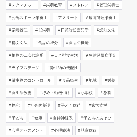
テクスチャー
栄養教育
ストレス
管理栄養士
公認スポーツ栄養士
アスリート
病院管理栄養士
栄養管理
低栄養
日英対照言語学
認知文法
構文文法
食品の成分
食品の機能
植物の二次代謝系
日本型食生活
生活習慣病予防
ライフステージ
微生物の機能性
微生物のコントロール
食品衛生
地域
栄養
食生活改善
ほめ・動機づけ
小学校
教科
探究
社会的養護
子ども虐待
家族支援
子ども
健康
自律神経系
子どものあそび
心理アセスメント
心理療法
児童虐待