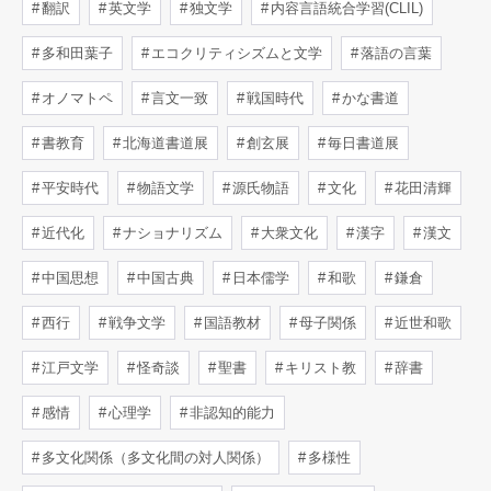
翻訳
英文学
独文学
内容言語統合学習(CLIL)
多和田葉子
エコクリティシズムと文学
落語の言葉
オノマトペ
言文一致
戦国時代
かな書道
書教育
北海道書道展
創玄展
毎日書道展
平安時代
物語文学
源氏物語
文化
花田清輝
近代化
ナショナリズム
大衆文化
漢字
漢文
中国思想
中国古典
日本儒学
和歌
鎌倉
西行
戦争文学
国語教材
母子関係
近世和歌
江戸文学
怪奇談
聖書
キリスト教
辞書
感情
心理学
非認知的能力
多文化関係（多文化間の対人関係）
多様性