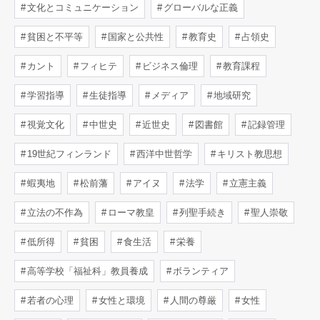
文化とコミュニケーション
グローバルな正義
貧困と不平等
国家と公共性
教育史
占領史
カント
フィヒテ
ビジネス倫理
教育課程
学習指導
生徒指導
メディア
地域研究
視覚文化
中世史
近世史
図書館
記録管理
19世紀フィンランド
西洋中世哲学
キリスト教思想
蝦夷地
松前藩
アイヌ
法学
立憲主義
立法の不作為
ローマ教皇
列聖手続き
聖人崇敬
低所得
貧困
食生活
栄養
高等学校「福祉科」教員養成
ボランティア
若者の心理
女性と環境
人間の尊厳
女性