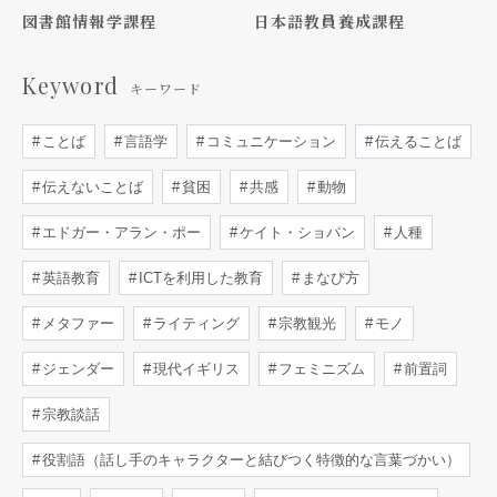
図書館情報学課程
日本語教員養成課程
Keyword
キーワード
ことば
言語学
コミュニケーション
伝えることば
伝えないことば
貧困
共感
動物
エドガー・アラン・ポー
ケイト・ショパン
人種
英語教育
ICTを利用した教育
まなび方
メタファー
ライティング
宗教観光
モノ
ジェンダー
現代イギリス
フェミニズム
前置詞
宗教談話
役割語（話し手のキャラクターと結びつく特徴的な言葉づかい）