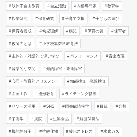
肢体不自由教育
自立活動
内部専門家
教育学
授業研究
保育研究
子育て支援
子どもの遊び
保育者養成
幼児理解
病児
保育の質
保育者
教師力とは
小学校算数科教育法
主体的・対話的で深い学び
パフォーマンス
音楽表現
音楽的な空間
知的障害・発達障害
心理・教育的アセスメント
知能検査・発達検査
図画工作
造形教育
ライティング指導
リソース活用
SNS
図書館情報学
目録
分類
栄養学
病院
生鮮食品
鮮度保持法
機能性分子
抗酸化物
酸化ストレス
水素ガス