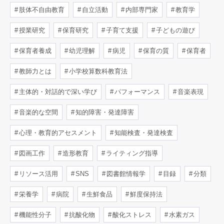
肢体不自由教育
自立活動
内部専門家
教育学
授業研究
保育研究
子育て支援
子どもの遊び
保育者養成
幼児理解
病児
保育の質
保育者
教師力とは
小学校算数科教育法
主体的・対話的で深い学び
パフォーマンス
音楽表現
音楽的な空間
知的障害・発達障害
心理・教育的アセスメント
知能検査・発達検査
図画工作
造形教育
ライティング指導
リソース活用
SNS
図書館情報学
目録
分類
栄養学
病院
生鮮食品
鮮度保持法
機能性分子
抗酸化物
酸化ストレス
水素ガス