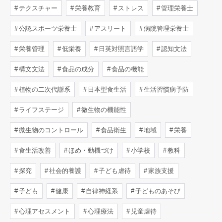
テクスチャー
栄養教育
ストレス
管理栄養士
公認スポーツ栄養士
アスリート
病院管理栄養士
栄養管理
低栄養
日英対照言語学
認知文法
構文文法
食品の成分
食品の機能
植物の二次代謝系
日本型食生活
生活習慣病予防
ライフステージ
微生物の機能性
微生物のコントロール
食品衛生
地域
栄養
食生活改善
ほめ・動機づけ
小学校
教科
探究
社会的養護
子ども虐待
家族支援
子ども
健康
自律神経系
子どものあそび
心理アセスメント
心理療法
児童虐待