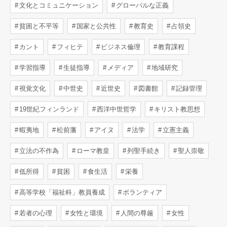
文化とコミュニケーション
グローバルな正義
貧困と不平等
国家と公共性
教育史
占領史
カント
フィヒテ
ビジネス倫理
教育課程
学習指導
生徒指導
メディア
地域研究
視覚文化
中世史
近世史
図書館
記録管理
19世紀フィンランド
西洋中世哲学
キリスト教思想
蝦夷地
松前藩
アイヌ
法学
立憲主義
立法の不作為
ローマ教皇
列聖手続き
聖人崇敬
低所得
貧困
食生活
栄養
高等学校「福祉科」教員養成
ボランティア
若者の心理
女性と環境
人間の尊厳
女性