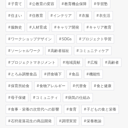
子育て
公教育の変容
教育機会保障
学習塾
住まい
住教育
インテリア
衣服
衣生活
服飾史
人材育成
キャリア開発
キャリア教育
ワークショップデザイン
SDGs
プロジェクト学習
ソーシャルワーク
高齢者福祉
コミュニティケア
プロジェクトマネジメント
地域貢献
広報
高齢者
とろみ調整食品
摂食嚥下
食品
機能性
保育所給食
食物アレルギー
代替食
食と健康
母子保健
コミュニティ
病気の仕組み
食事・栄養の次世代への影響
食育
子どもの食と栄養
石狩産落花生の商品開発
調理実習
栄養教諭