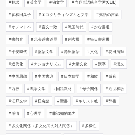
翻訳
英文学
独文学
内容言語統合学習(CLIL)
多和田葉子
エコクリティシズムと文学
落語の言葉
オノマトペ
言文一致
戦国時代
かな書道
書教育
北海道書道展
創玄展
毎日書道展
平安時代
物語文学
源氏物語
文化
花田清輝
近代化
ナショナリズム
大衆文化
漢字
漢文
中国思想
中国古典
日本儒学
和歌
鎌倉
西行
戦争文学
国語教材
母子関係
近世和歌
江戸文学
怪奇談
聖書
キリスト教
辞書
感情
心理学
非認知的能力
多文化関係（多文化間の対人関係）
多様性