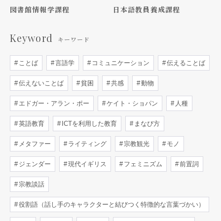
図書館情報学課程
日本語教員養成課程
Keyword
キーワード
ことば
言語学
コミュニケーション
伝えることば
伝えないことば
貧困
共感
動物
エドガー・アラン・ポー
ケイト・ショパン
人種
英語教育
ICTを利用した教育
まなび方
メタファー
ライティング
宗教観光
モノ
ジェンダー
現代イギリス
フェミニズム
前置詞
宗教談話
役割語（話し手のキャラクターと結びつく特徴的な言葉づかい）