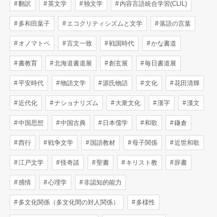
翻訳
英文学
独文学
内容言語統合学習(CLIL)
多和田葉子
エコクリティシズムと文学
落語の言葉
オノマトペ
言文一致
戦国時代
かな書道
書教育
北海道書道展
創玄展
毎日書道展
平安時代
物語文学
源氏物語
文化
花田清輝
近代化
ナショナリズム
大衆文化
漢字
漢文
中国思想
中国古典
日本儒学
和歌
鎌倉
西行
戦争文学
国語教材
母子関係
近世和歌
江戸文学
怪奇談
聖書
キリスト教
辞書
感情
心理学
非認知的能力
多文化関係（多文化間の対人関係）
多様性