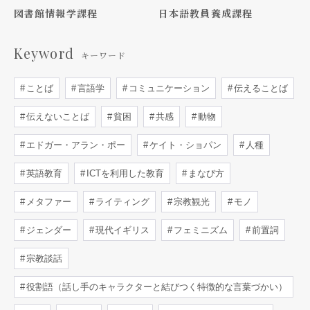
図書館情報学課程
日本語教員養成課程
Keyword
キーワード
ことば
言語学
コミュニケーション
伝えることば
伝えないことば
貧困
共感
動物
エドガー・アラン・ポー
ケイト・ショパン
人種
英語教育
ICTを利用した教育
まなび方
メタファー
ライティング
宗教観光
モノ
ジェンダー
現代イギリス
フェミニズム
前置詞
宗教談話
役割語（話し手のキャラクターと結びつく特徴的な言葉づかい）