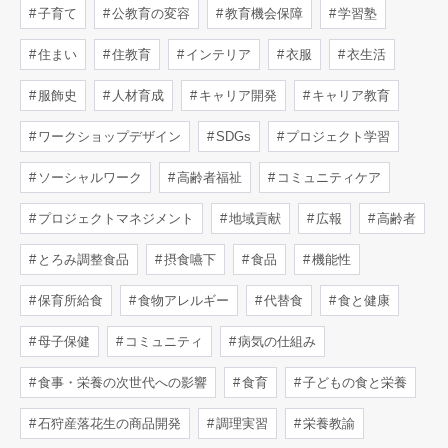
子育て
公教育の変容
教育機会保障
学習塾
住まい
住教育
インテリア
衣服
衣生活
服飾史
人材育成
キャリア開発
キャリア教育
ワークショップデザイン
SDGs
プロジェクト学習
ソーシャルワーク
高齢者福祉
コミュニティケア
プロジェクトマネジメント
地域貢献
広報
高齢者
とろみ調整食品
摂食嚥下
食品
機能性
保育所給食
食物アレルギー
代替食
食と健康
母子保健
コミュニティ
病気の仕組み
食事・栄養の次世代への影響
食育
子どもの食と栄養
石狩産落花生の商品開発
調理実習
栄養教諭