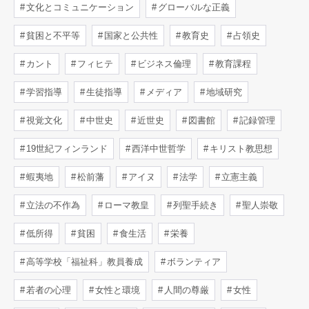
文化とコミュニケーション
グローバルな正義
貧困と不平等
国家と公共性
教育史
占領史
カント
フィヒテ
ビジネス倫理
教育課程
学習指導
生徒指導
メディア
地域研究
視覚文化
中世史
近世史
図書館
記録管理
19世紀フィンランド
西洋中世哲学
キリスト教思想
蝦夷地
松前藩
アイヌ
法学
立憲主義
立法の不作為
ローマ教皇
列聖手続き
聖人崇敬
低所得
貧困
食生活
栄養
高等学校「福祉科」教員養成
ボランティア
若者の心理
女性と環境
人間の尊厳
女性