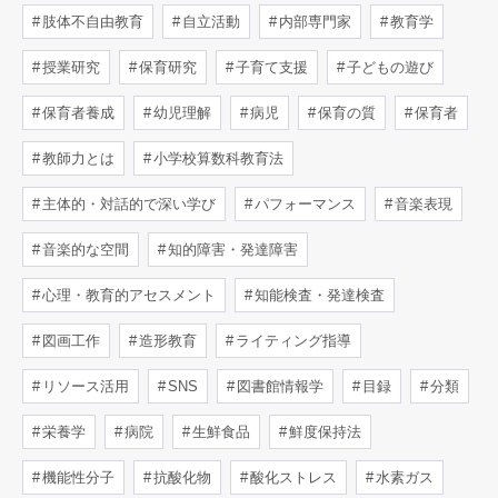
肢体不自由教育
自立活動
内部専門家
教育学
授業研究
保育研究
子育て支援
子どもの遊び
保育者養成
幼児理解
病児
保育の質
保育者
教師力とは
小学校算数科教育法
主体的・対話的で深い学び
パフォーマンス
音楽表現
音楽的な空間
知的障害・発達障害
心理・教育的アセスメント
知能検査・発達検査
図画工作
造形教育
ライティング指導
リソース活用
SNS
図書館情報学
目録
分類
栄養学
病院
生鮮食品
鮮度保持法
機能性分子
抗酸化物
酸化ストレス
水素ガス