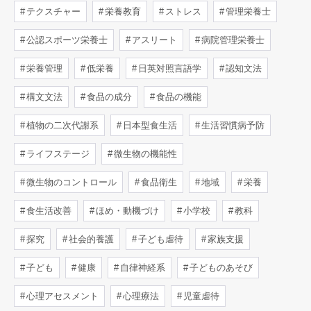
テクスチャー
栄養教育
ストレス
管理栄養士
公認スポーツ栄養士
アスリート
病院管理栄養士
栄養管理
低栄養
日英対照言語学
認知文法
構文文法
食品の成分
食品の機能
植物の二次代謝系
日本型食生活
生活習慣病予防
ライフステージ
微生物の機能性
微生物のコントロール
食品衛生
地域
栄養
食生活改善
ほめ・動機づけ
小学校
教科
探究
社会的養護
子ども虐待
家族支援
子ども
健康
自律神経系
子どものあそび
心理アセスメント
心理療法
児童虐待