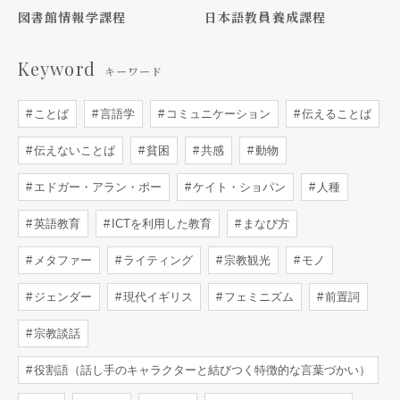
図書館情報学課程
日本語教員養成課程
Keyword
キーワード
ことば
言語学
コミュニケーション
伝えることば
伝えないことば
貧困
共感
動物
エドガー・アラン・ポー
ケイト・ショパン
人種
英語教育
ICTを利用した教育
まなび方
メタファー
ライティング
宗教観光
モノ
ジェンダー
現代イギリス
フェミニズム
前置詞
宗教談話
役割語（話し手のキャラクターと結びつく特徴的な言葉づかい）