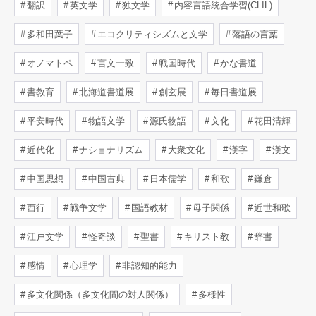
翻訳
英文学
独文学
内容言語統合学習(CLIL)
多和田葉子
エコクリティシズムと文学
落語の言葉
オノマトペ
言文一致
戦国時代
かな書道
書教育
北海道書道展
創玄展
毎日書道展
平安時代
物語文学
源氏物語
文化
花田清輝
近代化
ナショナリズム
大衆文化
漢字
漢文
中国思想
中国古典
日本儒学
和歌
鎌倉
西行
戦争文学
国語教材
母子関係
近世和歌
江戸文学
怪奇談
聖書
キリスト教
辞書
感情
心理学
非認知的能力
多文化関係（多文化間の対人関係）
多様性