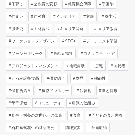
子育て
公教育の変容
教育機会保障
学習塾
住まい
住教育
インテリア
衣服
衣生活
服飾史
人材育成
キャリア開発
キャリア教育
ワークショップデザイン
SDGs
プロジェクト学習
ソーシャルワーク
高齢者福祉
コミュニティケア
プロジェクトマネジメント
地域貢献
広報
高齢者
とろみ調整食品
摂食嚥下
食品
機能性
保育所給食
食物アレルギー
代替食
食と健康
母子保健
コミュニティ
病気の仕組み
食事・栄養の次世代への影響
食育
子どもの食と栄養
石狩産落花生の商品開発
調理実習
栄養教諭