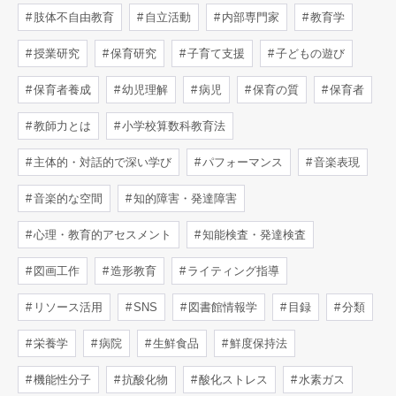
肢体不自由教育
自立活動
内部専門家
教育学
授業研究
保育研究
子育て支援
子どもの遊び
保育者養成
幼児理解
病児
保育の質
保育者
教師力とは
小学校算数科教育法
主体的・対話的で深い学び
パフォーマンス
音楽表現
音楽的な空間
知的障害・発達障害
心理・教育的アセスメント
知能検査・発達検査
図画工作
造形教育
ライティング指導
リソース活用
SNS
図書館情報学
目録
分類
栄養学
病院
生鮮食品
鮮度保持法
機能性分子
抗酸化物
酸化ストレス
水素ガス