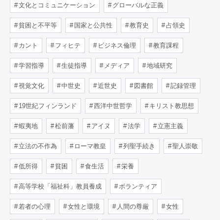
文化とコミュニケーション
グローバルな正義
貧困と不平等
国家と公共性
教育史
占領史
カント
フィヒテ
ビジネス倫理
教育課程
学習指導
生徒指導
メディア
地域研究
視覚文化
中世史
近世史
図書館
記録管理
19世紀フィンランド
西洋中世哲学
キリスト教思想
蝦夷地
松前藩
アイヌ
法学
立憲主義
立法の不作為
ローマ教皇
列聖手続き
聖人崇敬
低所得
貧困
食生活
栄養
高等学校「福祉科」教員養成
ボランティア
若者の心理
女性と環境
人間の尊厳
女性