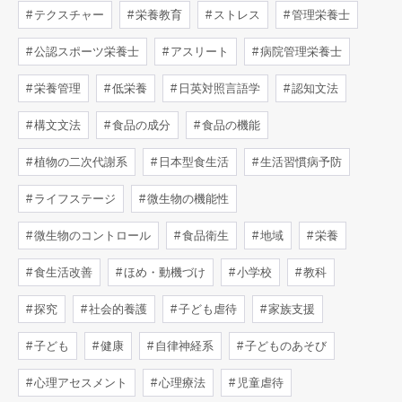
テクスチャー
栄養教育
ストレス
管理栄養士
公認スポーツ栄養士
アスリート
病院管理栄養士
栄養管理
低栄養
日英対照言語学
認知文法
構文文法
食品の成分
食品の機能
植物の二次代謝系
日本型食生活
生活習慣病予防
ライフステージ
微生物の機能性
微生物のコントロール
食品衛生
地域
栄養
食生活改善
ほめ・動機づけ
小学校
教科
探究
社会的養護
子ども虐待
家族支援
子ども
健康
自律神経系
子どものあそび
心理アセスメント
心理療法
児童虐待