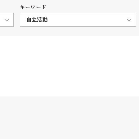
キーワード
自立活動
につ
情報公開
学則
寄付
用し