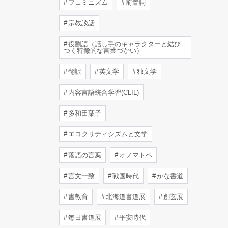
フェミニズム
前置詞
宗教談話
役割語（話し手のキャラクターと結び
つく特徴的な言葉づかい）
翻訳
英文学
独文学
内容言語統合学習(CLIL)
多和田葉子
エコクリティシズムと文学
落語の言葉
オノマトペ
言文一致
戦国時代
かな書道
書教育
北海道書道展
創玄展
毎日書道展
平安時代