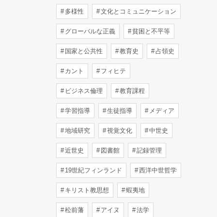
多様性
文化とコミュニケーション
グローバルな正義
貧困と不平等
国家と公共性
教育史
占領史
カント
フィヒテ
ビジネス倫理
教育課程
学習指導
生徒指導
メディア
地域研究
視覚文化
中世史
近世史
図書館
記録管理
19世紀フィンランド
西洋中世哲学
キリスト教思想
蝦夷地
松前藩
アイヌ
法学