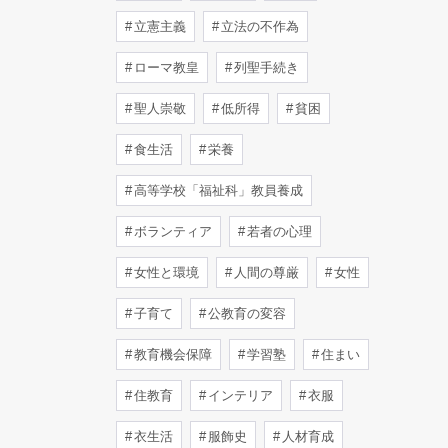
立憲主義
立法の不作為
ローマ教皇
列聖手続き
聖人崇敬
低所得
貧困
食生活
栄養
高等学校「福祉科」教員養成
ボランティア
若者の心理
女性と環境
人間の尊厳
女性
子育て
公教育の変容
教育機会保障
学習塾
住まい
住教育
インテリア
衣服
衣生活
服飾史
人材育成