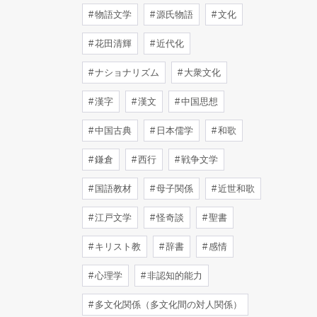
物語文学
源氏物語
文化
花田清輝
近代化
ナショナリズム
大衆文化
漢字
漢文
中国思想
中国古典
日本儒学
和歌
鎌倉
西行
戦争文学
国語教材
母子関係
近世和歌
江戸文学
怪奇談
聖書
キリスト教
辞書
感情
心理学
非認知的能力
多文化関係（多文化間の対人関係）