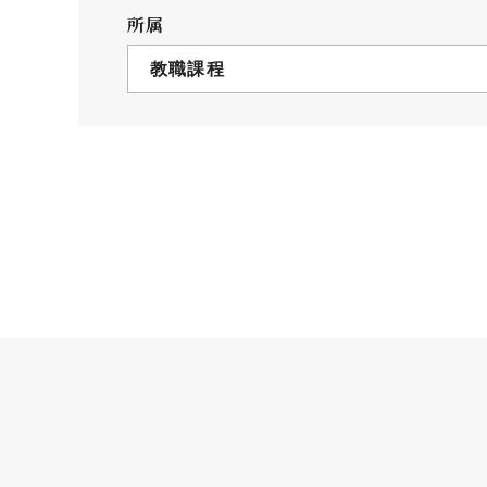
クールバス
所属
３Dパノラマビュー
教職課程
広報活動
大学へのご支援
いて
プレスリリース
税制上の優遇措置
広告掲載
相続財産によるご
取材・撮影依頼
遺贈寄付について
メディア出演・掲載
ふるさと納税を活
刊行物
た支援制度
大学紹介動画
SNS
シンボルマーク・校章
自己点検・評価
教職員採用情報