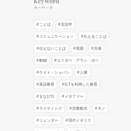
Keyword
キーワード
ことば
言語学
コミュニケーション
伝えることば
伝えないことば
貧困
共感
動物
エドガー・アラン・ポー
ケイト・ショパン
人種
英語教育
ICTを利用した教育
まなび方
メタファー
ライティング
宗教観光
モノ
ジェンダー
現代イギリス