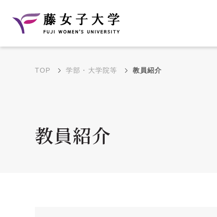
TOP
学部・大学院等
教員紹介
建学の理念と教育目
沿革
的
藤のルーツ
学部・学科の教育目的
教員紹介
大学院の教育目的
アクセス・キャンパ
年間イベントス
ス概要
ュール
花川キャンパス無料ス