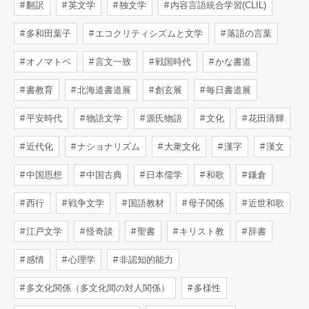
翻訳
英文学
独文学
内容言語統合学習(CLIL)
多和田葉子
エコクリティシズムと文学
落語の言葉
オノマトペ
言文一致
戦国時代
かな書道
書教育
北海道書道展
創玄展
毎日書道展
平安時代
物語文学
源氏物語
文化
花田清輝
近代化
ナショナリズム
大衆文化
漢字
漢文
中国思想
中国古典
日本儒学
和歌
鎌倉
西行
戦争文学
国語教材
母子関係
近世和歌
江戸文学
怪奇談
聖書
キリスト教
辞書
感情
心理学
非認知的能力
多文化関係（多文化間の対人関係）
多様性