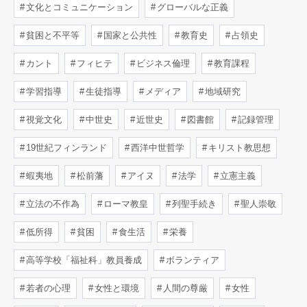
文化とコミュニケーション
グローバルな正義
貧困と不平等
国家と公共性
教育史
占領史
カント
フィヒテ
ビジネス倫理
教育課程
学習指導
生徒指導
メディア
地域研究
視覚文化
中世史
近世史
図書館
記録管理
19世紀フィンランド
西洋中世哲学
キリスト教思想
蝦夷地
松前藩
アイヌ
法学
立憲主義
立法の不作為
ローマ教皇
列聖手続き
聖人崇敬
低所得
貧困
食生活
栄養
高等学校「福祉科」教員養成
ボランティア
若者の心理
女性と環境
人間の尊厳
女性