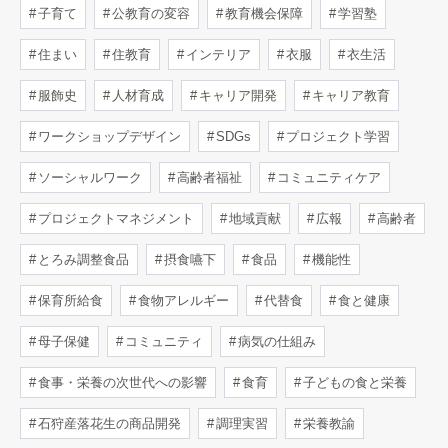
子育て
公教育の変容
教育機会保障
学習塾
住まい
住教育
インテリア
衣服
衣生活
服飾史
人材育成
キャリア開発
キャリア教育
ワークショップデザイン
SDGs
プロジェクト学習
ソーシャルワーク
高齢者福祉
コミュニティケア
プロジェクトマネジメント
地域貢献
広報
高齢者
とろみ調整食品
摂食嚥下
食品
機能性
保育所給食
食物アレルギー
代替食
食と健康
母子保健
コミュニティ
病気の仕組み
食事・栄養の次世代への影響
食育
子どもの食と栄養
石狩産落花生の商品開発
調理実習
栄養教諭