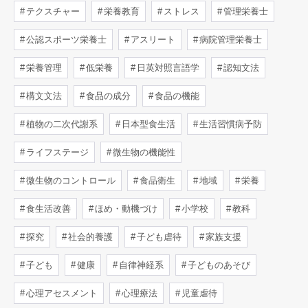
テクスチャー
栄養教育
ストレス
管理栄養士
公認スポーツ栄養士
アスリート
病院管理栄養士
栄養管理
低栄養
日英対照言語学
認知文法
構文文法
食品の成分
食品の機能
植物の二次代謝系
日本型食生活
生活習慣病予防
ライフステージ
微生物の機能性
微生物のコントロール
食品衛生
地域
栄養
食生活改善
ほめ・動機づけ
小学校
教科
探究
社会的養護
子ども虐待
家族支援
子ども
健康
自律神経系
子どものあそび
心理アセスメント
心理療法
児童虐待