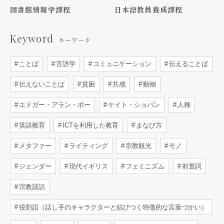
図書館情報学課程
日本語教員養成課程
Keyword
キーワード
ことば
言語学
コミュニケーション
伝えることば
伝えないことば
貧困
共感
動物
エドガー・アラン・ポー
ケイト・ショパン
人種
英語教育
ICTを利用した教育
まなび方
メタファー
ライティング
宗教観光
モノ
ジェンダー
現代イギリス
フェミニズム
前置詞
宗教談話
役割語（話し手のキャラクターと結びつく特徴的な言葉づかい）