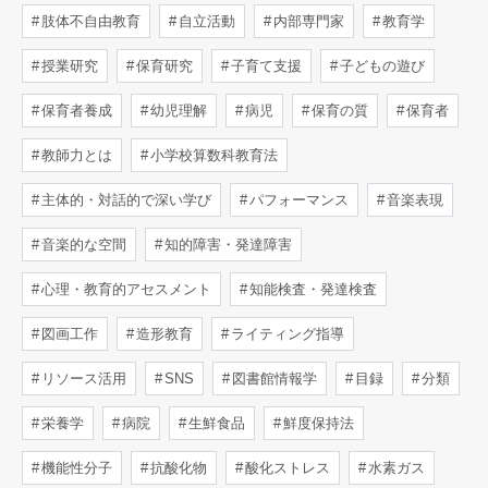
肢体不自由教育
自立活動
内部専門家
教育学
授業研究
保育研究
子育て支援
子どもの遊び
保育者養成
幼児理解
病児
保育の質
保育者
教師力とは
小学校算数科教育法
主体的・対話的で深い学び
パフォーマンス
音楽表現
音楽的な空間
知的障害・発達障害
心理・教育的アセスメント
知能検査・発達検査
図画工作
造形教育
ライティング指導
リソース活用
SNS
図書館情報学
目録
分類
栄養学
病院
生鮮食品
鮮度保持法
機能性分子
抗酸化物
酸化ストレス
水素ガス