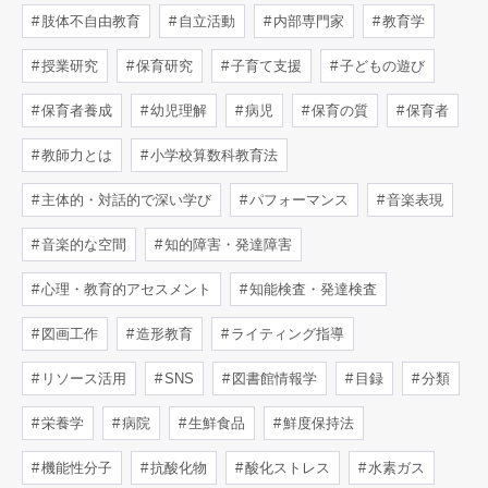
肢体不自由教育
自立活動
内部専門家
教育学
授業研究
保育研究
子育て支援
子どもの遊び
保育者養成
幼児理解
病児
保育の質
保育者
教師力とは
小学校算数科教育法
主体的・対話的で深い学び
パフォーマンス
音楽表現
音楽的な空間
知的障害・発達障害
心理・教育的アセスメント
知能検査・発達検査
図画工作
造形教育
ライティング指導
リソース活用
SNS
図書館情報学
目録
分類
栄養学
病院
生鮮食品
鮮度保持法
機能性分子
抗酸化物
酸化ストレス
水素ガス