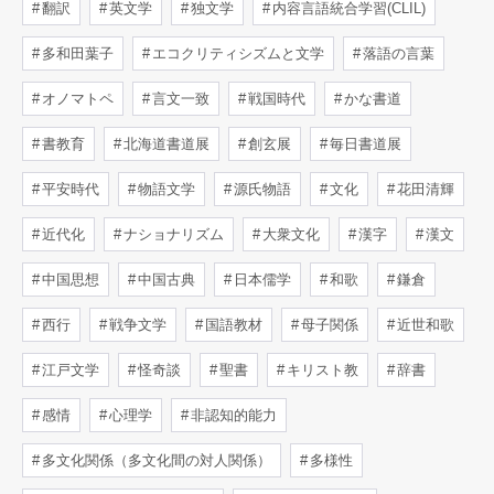
翻訳
英文学
独文学
内容言語統合学習(CLIL)
多和田葉子
エコクリティシズムと文学
落語の言葉
オノマトペ
言文一致
戦国時代
かな書道
書教育
北海道書道展
創玄展
毎日書道展
平安時代
物語文学
源氏物語
文化
花田清輝
近代化
ナショナリズム
大衆文化
漢字
漢文
中国思想
中国古典
日本儒学
和歌
鎌倉
西行
戦争文学
国語教材
母子関係
近世和歌
江戸文学
怪奇談
聖書
キリスト教
辞書
感情
心理学
非認知的能力
多文化関係（多文化間の対人関係）
多様性