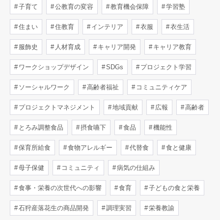
子育て
公教育の変容
教育機会保障
学習塾
住まい
住教育
インテリア
衣服
衣生活
服飾史
人材育成
キャリア開発
キャリア教育
ワークショップデザイン
SDGs
プロジェクト学習
ソーシャルワーク
高齢者福祉
コミュニティケア
プロジェクトマネジメント
地域貢献
広報
高齢者
とろみ調整食品
摂食嚥下
食品
機能性
保育所給食
食物アレルギー
代替食
食と健康
母子保健
コミュニティ
病気の仕組み
食事・栄養の次世代への影響
食育
子どもの食と栄養
石狩産落花生の商品開発
調理実習
栄養教諭