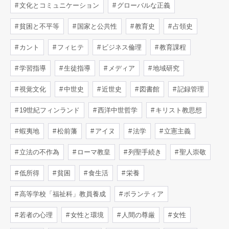
文化とコミュニケーション
グローバルな正義
貧困と不平等
国家と公共性
教育史
占領史
カント
フィヒテ
ビジネス倫理
教育課程
学習指導
生徒指導
メディア
地域研究
視覚文化
中世史
近世史
図書館
記録管理
19世紀フィンランド
西洋中世哲学
キリスト教思想
蝦夷地
松前藩
アイヌ
法学
立憲主義
立法の不作為
ローマ教皇
列聖手続き
聖人崇敬
低所得
貧困
食生活
栄養
高等学校「福祉科」教員養成
ボランティア
若者の心理
女性と環境
人間の尊厳
女性