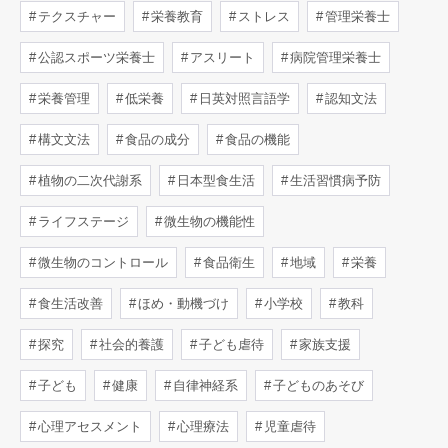
テクスチャー
栄養教育
ストレス
管理栄養士
公認スポーツ栄養士
アスリート
病院管理栄養士
栄養管理
低栄養
日英対照言語学
認知文法
構文文法
食品の成分
食品の機能
植物の二次代謝系
日本型食生活
生活習慣病予防
ライフステージ
微生物の機能性
微生物のコントロール
食品衛生
地域
栄養
食生活改善
ほめ・動機づけ
小学校
教科
探究
社会的養護
子ども虐待
家族支援
子ども
健康
自律神経系
子どものあそび
心理アセスメント
心理療法
児童虐待