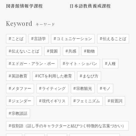
図書館情報学課程
日本語教員養成課程
Keyword
キーワード
ことば
言語学
コミュニケーション
伝えることば
伝えないことば
貧困
共感
動物
エドガー・アラン・ポー
ケイト・ショパン
人種
英語教育
ICTを利用した教育
まなび方
メタファー
ライティング
宗教観光
モノ
ジェンダー
現代イギリス
フェミニズム
前置詞
宗教談話
役割語（話し手のキャラクターと結びつく特徴的な言葉づかい）