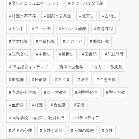
文化とコミュニケーション
グローバルな正義
貧困と不平等
国家と公共性
教育史
占領史
カント
フィヒテ
ビジネス倫理
教育課程
学習指導
生徒指導
メディア
地域研究
視覚文化
中世史
近世史
図書館
記録管理
19世紀フィンランド
西洋中世哲学
キリスト教思想
蝦夷地
松前藩
アイヌ
法学
立憲主義
立法の不作為
ローマ教皇
列聖手続き
聖人崇敬
低所得
貧困
食生活
栄養
高等学校「福祉科」教員養成
ボランティア
若者の心理
女性と環境
人間の尊厳
女性