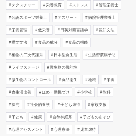
テクスチャー
栄養教育
ストレス
管理栄養士
公認スポーツ栄養士
アスリート
病院管理栄養士
栄養管理
低栄養
日英対照言語学
認知文法
構文文法
食品の成分
食品の機能
植物の二次代謝系
日本型食生活
生活習慣病予防
ライフステージ
微生物の機能性
微生物のコントロール
食品衛生
地域
栄養
食生活改善
ほめ・動機づけ
小学校
教科
探究
社会的養護
子ども虐待
家族支援
子ども
健康
自律神経系
子どものあそび
心理アセスメント
心理療法
児童虐待