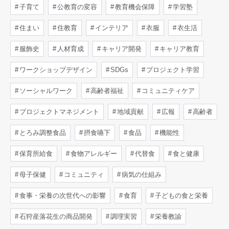
子育て
公教育の変容
教育機会保障
学習塾
住まい
住教育
インテリア
衣服
衣生活
服飾史
人材育成
キャリア開発
キャリア教育
ワークショップデザイン
SDGs
プロジェクト学習
ソーシャルワーク
高齢者福祉
コミュニティケア
プロジェクトマネジメント
地域貢献
広報
高齢者
とろみ調整食品
摂食嚥下
食品
機能性
保育所給食
食物アレルギー
代替食
食と健康
母子保健
コミュニティ
病気の仕組み
食事・栄養の次世代への影響
食育
子どもの食と栄養
石狩産落花生の商品開発
調理実習
栄養教諭