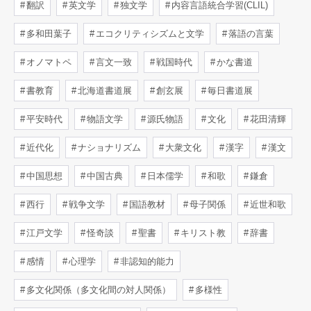
翻訳
英文学
独文学
内容言語統合学習(CLIL)
多和田葉子
エコクリティシズムと文学
落語の言葉
オノマトペ
言文一致
戦国時代
かな書道
書教育
北海道書道展
創玄展
毎日書道展
平安時代
物語文学
源氏物語
文化
花田清輝
近代化
ナショナリズム
大衆文化
漢字
漢文
中国思想
中国古典
日本儒学
和歌
鎌倉
西行
戦争文学
国語教材
母子関係
近世和歌
江戸文学
怪奇談
聖書
キリスト教
辞書
感情
心理学
非認知的能力
多文化関係（多文化間の対人関係）
多様性