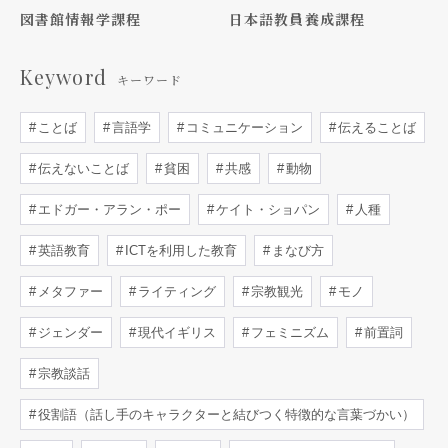
図書館情報学課程
日本語教員養成課程
Keyword
キーワード
ことば
言語学
コミュニケーション
伝えることば
伝えないことば
貧困
共感
動物
エドガー・アラン・ポー
ケイト・ショパン
人種
英語教育
ICTを利用した教育
まなび方
メタファー
ライティング
宗教観光
モノ
ジェンダー
現代イギリス
フェミニズム
前置詞
宗教談話
役割語（話し手のキャラクターと結びつく特徴的な言葉づかい）