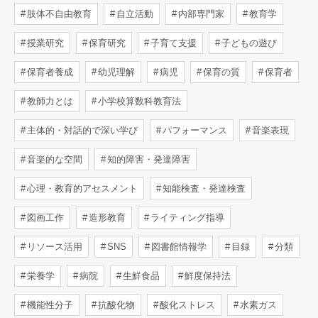
肢体不自由教育
自立活動
内部専門家
教育学
授業研究
保育研究
子育て支援
子どもの遊び
保育者養成
幼児理解
病児
保育の質
保育者
教師力とは
小学校算数科教育法
主体的・対話的で深い学び
パフォーマンス
音楽表現
音楽的な空間
知的障害・発達障害
心理・教育的アセスメント
知能検査・発達検査
図画工作
造形教育
ライティング指導
リソース活用
SNS
図書館情報学
目録
分類
栄養学
病院
生鮮食品
鮮度保持法
機能性分子
抗酸化物
酸化ストレス
水素ガス