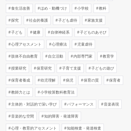
食生活改善
ほめ・動機づけ
小学校
教科
探究
社会的養護
子ども虐待
家族支援
子ども
健康
自律神経系
子どものあそび
心理アセスメント
心理療法
児童虐待
肢体不自由教育
自立活動
内部専門家
教育学
授業研究
保育研究
子育て支援
子どもの遊び
保育者養成
幼児理解
病児
保育の質
保育者
教師力とは
小学校算数科教育法
主体的・対話的で深い学び
パフォーマンス
音楽表現
音楽的な空間
知的障害・発達障害
心理・教育的アセスメント
知能検査・発達検査