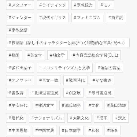
メタファー
ライティング
宗教観光
モノ
ジェンダー
現代イギリス
フェミニズム
前置詞
宗教談話
役割語（話し手のキャラクターと結びつく特徴的な言葉づかい）
翻訳
英文学
独文学
内容言語統合学習(CLIL)
多和田葉子
エコクリティシズムと文学
落語の言葉
オノマトペ
言文一致
戦国時代
かな書道
書教育
北海道書道展
創玄展
毎日書道展
平安時代
物語文学
源氏物語
文化
花田清輝
近代化
ナショナリズム
大衆文化
漢字
漢文
中国思想
中国古典
日本儒学
和歌
鎌倉