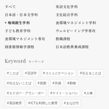
すべて
英語文化学科
日本語・日本文学科
文化総合学科
地域創生学科
食環境マネジメント学科
子ども教育学科
ウェルビーイング学専攻
食環境マネジメント専攻
教職課程
図書館情報学課程
日本語教員養成課程
Keyword
キーワード
ことば
言語学
コミュニケーション
伝えることば
伝えないことば
貧困
共感
動物
エドガー・アラン・ポー
ケイト・ショパン
人種
英語教育
ICTを利用した教育
まなび方