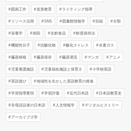
図画工作
造形教育
ライティング指導
リソース活用
SNS
図書館情報学
目録
分類
栄養学
病院
生鮮食品
鮮度保持法
機能性分子
抗酸化物
酸化ストレス
水素ガス
臓器移植
臓器保存
臓器灌流
マンガ
アニメ
児童養護施設
児童福祉施設と保育士
小学校英語
英語遊び
地域性を生かした英語教育の推進
学習指導要領
学習評価
近代日本語
日本語教育史
非母語話者の日本語
人文情報学
デジタルヒストリー
アーカイブズ学