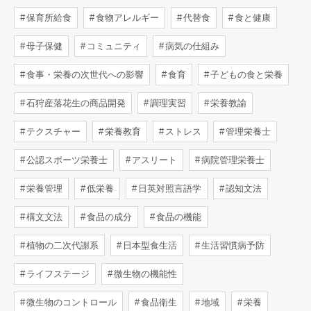
保育所給食
食物アレルギー
代替食
食と健康
母子保健
コミュニティ
病気の仕組み
食事・栄養の次世代への影響
食育
子どもの食と栄養
石狩産落花生の商品開発
調理実習
栄養教諭
テクスチャー
栄養教育
ストレス
管理栄養士
公認スポーツ栄養士
アスリート
病院管理栄養士
栄養管理
低栄養
日英対照言語学
認知文法
構文文法
食品の成分
食品の機能
植物の二次代謝系
日本型食生活
生活習慣病予防
ライフステージ
微生物の機能性
微生物のコントロール
食品衛生
地域
栄養