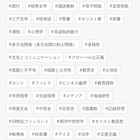
西行
戦争文学
国語教材
母子関係
近世和歌
江戸文学
怪奇談
聖書
キリスト教
辞書
感情
心理学
非認知的能力
多文化関係（多文化間の対人関係）
多様性
文化とコミュニケーション
グローバルな正義
貧困と不平等
国家と公共性
教育史
占領史
カント
フィヒテ
ビジネス倫理
教育課程
学習指導
生徒指導
メディア
地域研究
視覚文化
中世史
近世史
図書館
記録管理
19世紀フィンランド
西洋中世哲学
キリスト教思想
蝦夷地
松前藩
アイヌ
法学
立憲主義