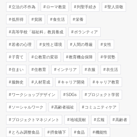
立法の不作為
ローマ教皇
列聖手続き
聖人崇敬
低所得
貧困
食生活
栄養
高等学校「福祉科」教員養成
ボランティア
若者の心理
女性と環境
人間の尊厳
女性
子育て
公教育の変容
教育機会保障
学習塾
住まい
住教育
インテリア
衣服
衣生活
服飾史
人材育成
キャリア開発
キャリア教育
ワークショップデザイン
SDGs
プロジェクト学習
ソーシャルワーク
高齢者福祉
コミュニティケア
プロジェクトマネジメント
地域貢献
広報
高齢者
とろみ調整食品
摂食嚥下
食品
機能性