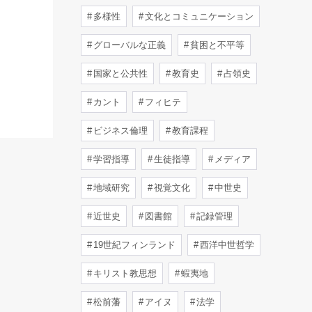
多様性
文化とコミュニケーション
グローバルな正義
貧困と不平等
国家と公共性
教育史
占領史
カント
フィヒテ
ビジネス倫理
教育課程
学習指導
生徒指導
メディア
地域研究
視覚文化
中世史
近世史
図書館
記録管理
19世紀フィンランド
西洋中世哲学
キリスト教思想
蝦夷地
松前藩
アイヌ
法学