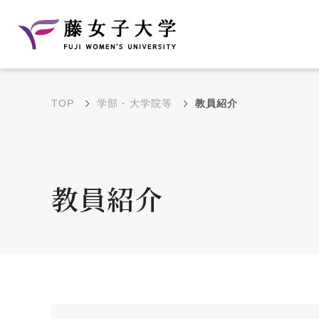
TOP
学部・大学院等
教員紹介
建学の理念と教育目
沿革
的
藤のルーツ
学部・学科の教育目的
教員紹介
大学院の教育目的
アクセス・キャンパ
年間イベントス
ス概要
ュール
花川キャンパス無料ス