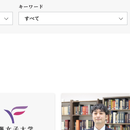
キーワード
すべて
につ
情報公開
学則
寄付
用し