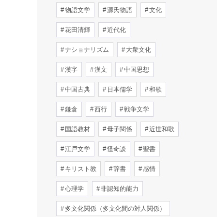
物語文学
源氏物語
文化
花田清輝
近代化
ナショナリズム
大衆文化
漢字
漢文
中国思想
中国古典
日本儒学
和歌
鎌倉
西行
戦争文学
国語教材
母子関係
近世和歌
江戸文学
怪奇談
聖書
キリスト教
辞書
感情
心理学
非認知的能力
多文化関係（多文化間の対人関係）