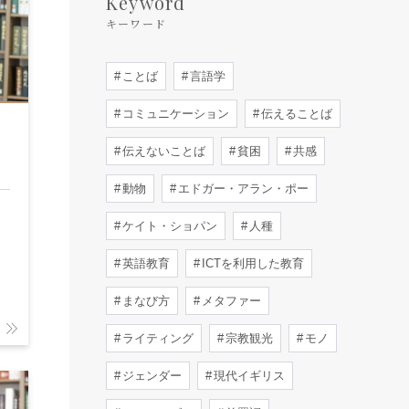
Keyword
キーワード
ことば
言語学
コミュニケーション
伝えることば
伝えないことば
貧困
共感
動物
エドガー・アラン・ポー
ケイト・ショパン
人種
英語教育
ICTを利用した教育
まなび方
メタファー
ライティング
宗教観光
モノ
ジェンダー
現代イギリス