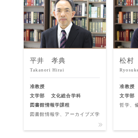
平井 孝典
松村
Takanori Hirai
Ryosuk
准教授
准教授
文学部
文化総合学科
文学部
図書館情報学課程
哲学、
図書館情報学、アーカイブズ学