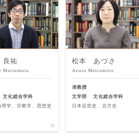
 良祐
松本 あづさ
e Matsumura
Azusa Matsumoto
准教授
文化総合学科
文学部
文化総合学科
倫理学、宗教学、思想史
日本近世史、北方史