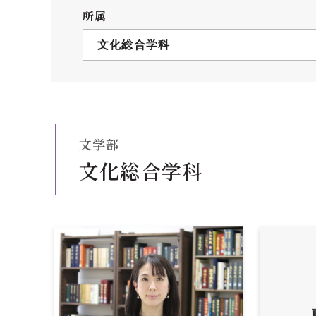
クールバス
所属
３Dパノラマビュー
文化総合学科
広報活動
大学へのご支援
いて
プレスリリース
税制上の優遇措置
広告掲載
文学部
相続財産によるご
取材・撮影依頼
文化総合学科
遺贈寄付について
メディア出演・掲載
ふるさと納税を活
刊行物
た支援制度
大学紹介動画
SNS
シンボルマーク・校章
自己点検・評価
教職員採用情報