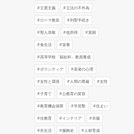
立憲主義
立法の不作為
ローマ教皇
列聖手続き
聖人崇敬
低所得
貧困
食生活
栄養
高等学校「福祉科」教員養成
ボランティア
若者の心理
女性と環境
人間の尊厳
女性
子育て
公教育の変容
教育機会保障
学習塾
住まい
住教育
インテリア
衣服
衣生活
服飾史
人材育成