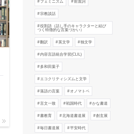
フェミニズム
前置詞
宗教談話
役割語（話し手のキャラクターと結び
つく特徴的な言葉づかい）
翻訳
英文学
独文学
内容言語統合学習(CLIL)
多和田葉子
エコクリティシズムと文学
落語の言葉
オノマトペ
言文一致
戦国時代
かな書道
書教育
北海道書道展
創玄展
毎日書道展
平安時代