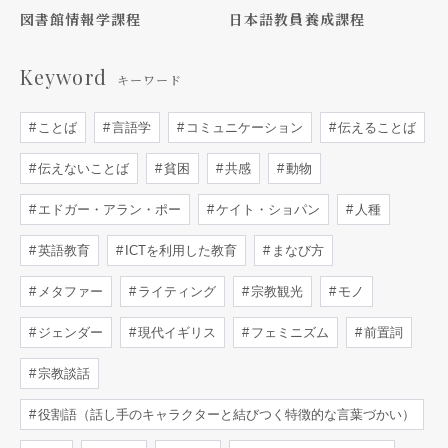
図書館情報学課程
日本語教員養成課程
Keyword
キーワード
ことば
言語学
コミュニケーション
伝えることば
伝えないことば
貧困
共感
動物
エドガー・アラン・ポー
ケイト・ショパン
人種
英語教育
ICTを利用した教育
まなび方
メタファー
ライティング
宗教観光
モノ
ジェンダー
現代イギリス
フェミニズム
前置詞
宗教談話
役割語（話し手のキャラクターと結びつく特徴的な言葉づかい）