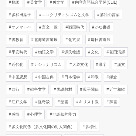
翻訳
英文学
独文学
内容言語統合学習(CLIL)
多和田葉子
エコクリティシズムと文学
落語の言葉
オノマトペ
言文一致
戦国時代
かな書道
書教育
北海道書道展
創玄展
毎日書道展
平安時代
物語文学
源氏物語
文化
花田清輝
近代化
ナショナリズム
大衆文化
漢字
漢文
中国思想
中国古典
日本儒学
和歌
鎌倉
西行
戦争文学
国語教材
母子関係
近世和歌
江戸文学
怪奇談
聖書
キリスト教
辞書
感情
心理学
非認知的能力
多文化関係（多文化間の対人関係）
多様性