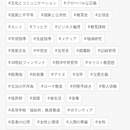
文化とコミュニケーション
グローバルな正義
貧困と不平等
国家と公共性
教育史
占領史
カント
フィヒテ
ビジネス倫理
教育課程
学習指導
生徒指導
メディア
地域研究
視覚文化
中世史
近世史
図書館
記録管理
19世紀フィンランド
西洋中世哲学
キリスト教思想
蝦夷地
松前藩
アイヌ
法学
立憲主義
立法の不作為
ローマ教皇
列聖手続き
聖人崇敬
低所得
貧困
食生活
栄養
高等学校「福祉科」教員養成
ボランティア
若者の心理
女性と環境
人間の尊厳
女性