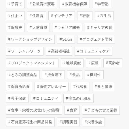
子育て
公教育の変容
教育機会保障
学習塾
住まい
住教育
インテリア
衣服
衣生活
服飾史
人材育成
キャリア開発
キャリア教育
ワークショップデザイン
SDGs
プロジェクト学習
ソーシャルワーク
高齢者福祉
コミュニティケア
プロジェクトマネジメント
地域貢献
広報
高齢者
とろみ調整食品
摂食嚥下
食品
機能性
保育所給食
食物アレルギー
代替食
食と健康
母子保健
コミュニティ
病気の仕組み
食事・栄養の次世代への影響
食育
子どもの食と栄養
石狩産落花生の商品開発
調理実習
栄養教諭