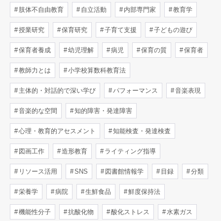
肢体不自由教育
自立活動
内部専門家
教育学
授業研究
保育研究
子育て支援
子どもの遊び
保育者養成
幼児理解
病児
保育の質
保育者
教師力とは
小学校算数科教育法
主体的・対話的で深い学び
パフォーマンス
音楽表現
音楽的な空間
知的障害・発達障害
心理・教育的アセスメント
知能検査・発達検査
図画工作
造形教育
ライティング指導
リソース活用
SNS
図書館情報学
目録
分類
栄養学
病院
生鮮食品
鮮度保持法
機能性分子
抗酸化物
酸化ストレス
水素ガス