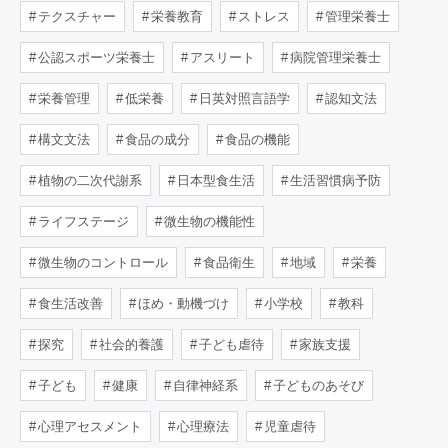
テクスチャー
栄養教育
ストレス
管理栄養士
公認スポーツ栄養士
アスリート
病院管理栄養士
栄養管理
低栄養
日英対照言語学
認知文法
構文文法
食品の成分
食品の機能
植物の二次代謝系
日本型食生活
生活習慣病予防
ライフステージ
微生物の機能性
微生物のコントロール
食品衛生
地域
栄養
食生活改善
ほめ・動機づけ
小学校
教科
探究
社会的養護
子ども虐待
家族支援
子ども
健康
自律神経系
子どものあそび
心理アセスメント
心理療法
児童虐待