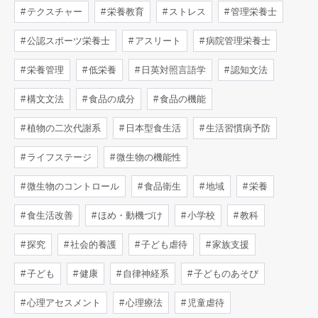
テクスチャー
栄養教育
ストレス
管理栄養士
公認スポーツ栄養士
アスリート
病院管理栄養士
栄養管理
低栄養
日英対照言語学
認知文法
構文文法
食品の成分
食品の機能
植物の二次代謝系
日本型食生活
生活習慣病予防
ライフステージ
微生物の機能性
微生物のコントロール
食品衛生
地域
栄養
食生活改善
ほめ・動機づけ
小学校
教科
探究
社会的養護
子ども虐待
家族支援
子ども
健康
自律神経系
子どものあそび
心理アセスメント
心理療法
児童虐待