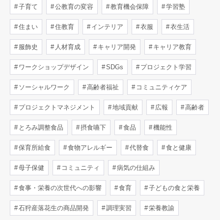
子育て
公教育の変容
教育機会保障
学習塾
住まい
住教育
インテリア
衣服
衣生活
服飾史
人材育成
キャリア開発
キャリア教育
ワークショップデザイン
SDGs
プロジェクト学習
ソーシャルワーク
高齢者福祉
コミュニティケア
プロジェクトマネジメント
地域貢献
広報
高齢者
とろみ調整食品
摂食嚥下
食品
機能性
保育所給食
食物アレルギー
代替食
食と健康
母子保健
コミュニティ
病気の仕組み
食事・栄養の次世代への影響
食育
子どもの食と栄養
石狩産落花生の商品開発
調理実習
栄養教諭