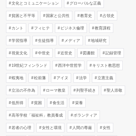
文化とコミュニケーション
グローバルな正義
貧困と不平等
国家と公共性
教育史
占領史
カント
フィヒテ
ビジネス倫理
教育課程
学習指導
生徒指導
メディア
地域研究
視覚文化
中世史
近世史
図書館
記録管理
19世紀フィンランド
西洋中世哲学
キリスト教思想
蝦夷地
松前藩
アイヌ
法学
立憲主義
立法の不作為
ローマ教皇
列聖手続き
聖人崇敬
低所得
貧困
食生活
栄養
高等学校「福祉科」教員養成
ボランティア
若者の心理
女性と環境
人間の尊厳
女性