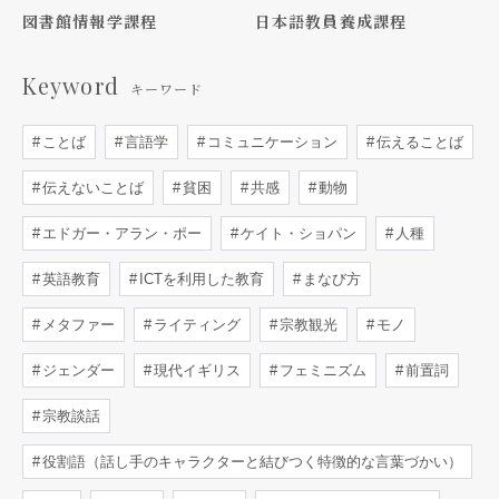
図書館情報学課程
日本語教員養成課程
Keyword
キーワード
ことば
言語学
コミュニケーション
伝えることば
伝えないことば
貧困
共感
動物
エドガー・アラン・ポー
ケイト・ショパン
人種
英語教育
ICTを利用した教育
まなび方
メタファー
ライティング
宗教観光
モノ
ジェンダー
現代イギリス
フェミニズム
前置詞
宗教談話
役割語（話し手のキャラクターと結びつく特徴的な言葉づかい）