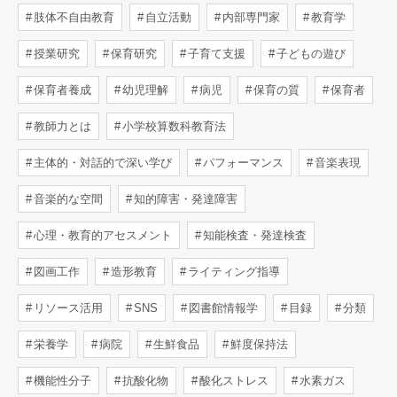
肢体不自由教育
自立活動
内部専門家
教育学
授業研究
保育研究
子育て支援
子どもの遊び
保育者養成
幼児理解
病児
保育の質
保育者
教師力とは
小学校算数科教育法
主体的・対話的で深い学び
パフォーマンス
音楽表現
音楽的な空間
知的障害・発達障害
心理・教育的アセスメント
知能検査・発達検査
図画工作
造形教育
ライティング指導
リソース活用
SNS
図書館情報学
目録
分類
栄養学
病院
生鮮食品
鮮度保持法
機能性分子
抗酸化物
酸化ストレス
水素ガス