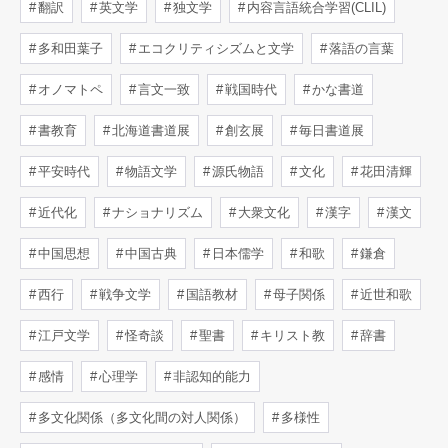
翻訳
英文学
独文学
内容言語統合学習(CLIL)
多和田葉子
エコクリティシズムと文学
落語の言葉
オノマトペ
言文一致
戦国時代
かな書道
書教育
北海道書道展
創玄展
毎日書道展
平安時代
物語文学
源氏物語
文化
花田清輝
近代化
ナショナリズム
大衆文化
漢字
漢文
中国思想
中国古典
日本儒学
和歌
鎌倉
西行
戦争文学
国語教材
母子関係
近世和歌
江戸文学
怪奇談
聖書
キリスト教
辞書
感情
心理学
非認知的能力
多文化関係（多文化間の対人関係）
多様性