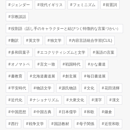
ジェンダー
現代イギリス
フェミニズム
前置詞
宗教談話
役割語（話し手のキャラクターと結びつく特徴的な言葉づかい）
翻訳
英文学
独文学
内容言語統合学習(CLIL)
多和田葉子
エコクリティシズムと文学
落語の言葉
オノマトペ
言文一致
戦国時代
かな書道
書教育
北海道書道展
創玄展
毎日書道展
平安時代
物語文学
源氏物語
文化
花田清輝
近代化
ナショナリズム
大衆文化
漢字
漢文
中国思想
中国古典
日本儒学
和歌
鎌倉
西行
戦争文学
国語教材
母子関係
近世和歌