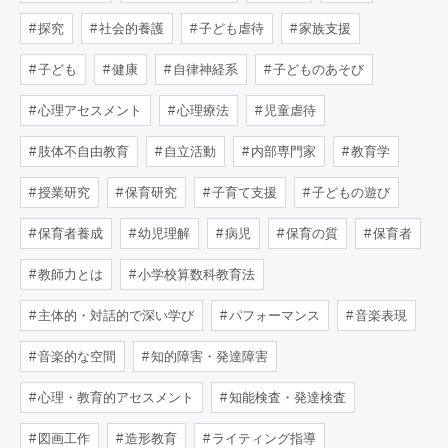
探究
社会的養護
子ども虐待
家族支援
子ども
健康
自律神経系
子どものあそび
心理アセスメント
心理療法
児童虐待
肢体不自由教育
自立活動
内部専門家
教育学
授業研究
保育研究
子育て支援
子どもの遊び
保育者養成
幼児理解
病児
保育の質
保育者
教師力とは
小学校算数科教育法
主体的・対話的で深い学び
パフォーマンス
音楽表現
音楽的な空間
知的障害・発達障害
心理・教育的アセスメント
知能検査・発達検査
図画工作
造形教育
ライティング指導