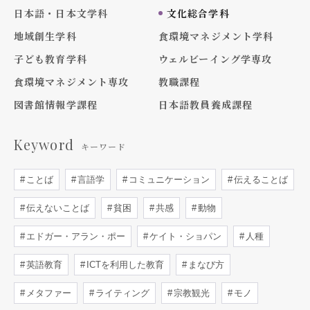
日本語・日本文学科
文化総合学科
地域創生学科
食環境マネジメント学科
子ども教育学科
ウェルビーイング学専攻
食環境マネジメント専攻
教職課程
図書館情報学課程
日本語教員養成課程
Keyword
キーワード
ことば
言語学
コミュニケーション
伝えることば
伝えないことば
貧困
共感
動物
エドガー・アラン・ポー
ケイト・ショパン
人種
英語教育
ICTを利用した教育
まなび方
メタファー
ライティング
宗教観光
モノ