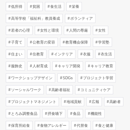
低所得
貧困
食生活
栄養
高等学校「福祉科」教員養成
ボランティア
若者の心理
女性と環境
人間の尊厳
女性
子育て
公教育の変容
教育機会保障
学習塾
住まい
住教育
インテリア
衣服
衣生活
服飾史
人材育成
キャリア開発
キャリア教育
ワークショップデザイン
SDGs
プロジェクト学習
ソーシャルワーク
高齢者福祉
コミュニティケア
プロジェクトマネジメント
地域貢献
広報
高齢者
とろみ調整食品
摂食嚥下
食品
機能性
保育所給食
食物アレルギー
代替食
食と健康