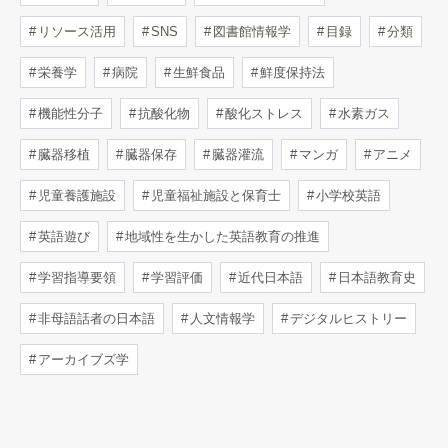
リソース活用
SNS
図書館情報学
目録
分類
栄養学
病院
生鮮食品
鮮度保持法
機能性分子
抗酸化物
酸化ストレス
水素ガス
臓器移植
臓器保存
臓器灌流
マンガ
アニメ
児童養護施設
児童福祉施設と保育士
小学校英語
英語遊び
地域性を生かした英語教育の推進
学習指導要領
学習評価
近代日本語
日本語教育史
非母語話者の日本語
人文情報学
デジタルヒストリー
アーカイブズ学