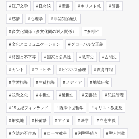
江戸文学
怪奇談
聖書
キリスト教
辞書
感情
心理学
非認知的能力
多文化関係（多文化間の対人関係）
多様性
文化とコミュニケーション
グローバルな正義
貧困と不平等
国家と公共性
教育史
占領史
カント
フィヒテ
ビジネス倫理
教育課程
学習指導
生徒指導
メディア
地域研究
視覚文化
中世史
近世史
図書館
記録管理
19世紀フィンランド
西洋中世哲学
キリスト教思想
蝦夷地
松前藩
アイヌ
法学
立憲主義
立法の不作為
ローマ教皇
列聖手続き
聖人崇敬