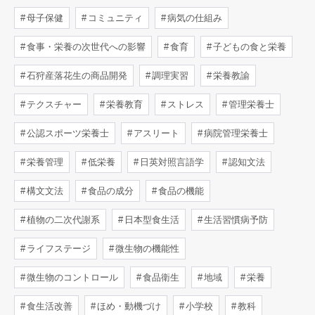
母子保健
コミュニティ
病気の仕組み
食事・栄養の次世代への影響
食育
子どもの食と栄養
石狩産落花生の商品開発
調理実習
栄養教諭
テクスチャー
栄養教育
ストレス
管理栄養士
公認スポーツ栄養士
アスリート
病院管理栄養士
栄養管理
低栄養
日英対照言語学
認知文法
構文文法
食品の成分
食品の機能
植物の二次代謝系
日本型食生活
生活習慣病予防
ライフステージ
微生物の機能性
微生物のコントロール
食品衛生
地域
栄養
食生活改善
ほめ・動機づけ
小学校
教科