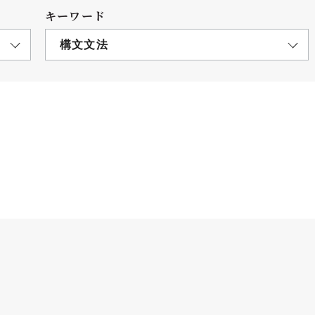
キーワード
構文文法
につ
情報公開
学則
寄付
用し