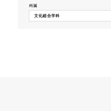
クールバス
所属
３Dパノラマビュー
文化総合学科
広報活動
大学へのご支援
いて
プレスリリース
税制上の優遇措置
広告掲載
相続財産によるご
取材・撮影依頼
遺贈寄付について
メディア出演・掲載
ふるさと納税を活
刊行物
た支援制度
大学紹介動画
SNS
シンボルマーク・校章
自己点検・評価
教職員採用情報