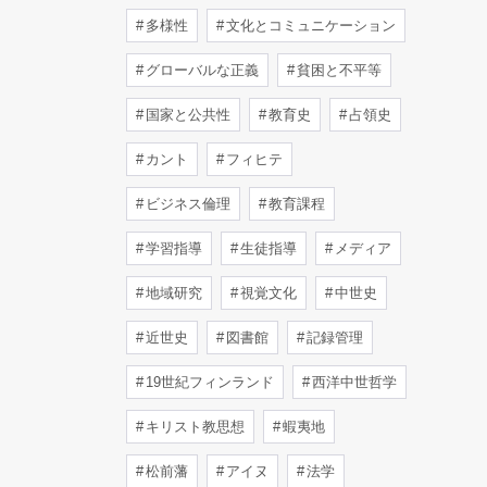
多様性
文化とコミュニケーション
グローバルな正義
貧困と不平等
国家と公共性
教育史
占領史
カント
フィヒテ
ビジネス倫理
教育課程
学習指導
生徒指導
メディア
地域研究
視覚文化
中世史
近世史
図書館
記録管理
19世紀フィンランド
西洋中世哲学
キリスト教思想
蝦夷地
松前藩
アイヌ
法学