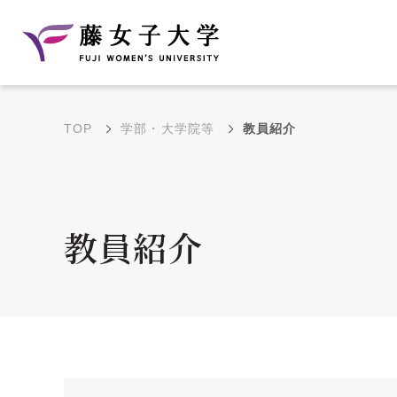
TOP
学部・大学院等
教員紹介
建学の理念と教育目
沿革
的
藤のルーツ
学部・学科の教育目的
教員紹介
大学院の教育目的
アクセス・キャンパ
年間イベントス
ス概要
ュール
花川キャンパス無料ス