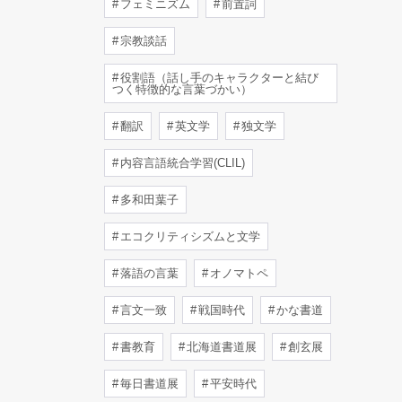
フェミニズム
前置詞
宗教談話
役割語（話し手のキャラクターと結び
つく特徴的な言葉づかい）
翻訳
英文学
独文学
内容言語統合学習(CLIL)
多和田葉子
エコクリティシズムと文学
落語の言葉
オノマトペ
言文一致
戦国時代
かな書道
書教育
北海道書道展
創玄展
毎日書道展
平安時代