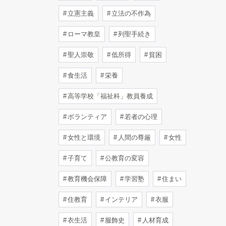
立憲主義
立法の不作為
ローマ教皇
列聖手続き
聖人崇敬
低所得
貧困
食生活
栄養
高等学校「福祉科」教員養成
ボランティア
若者の心理
女性と環境
人間の尊厳
女性
子育て
公教育の変容
教育機会保障
学習塾
住まい
住教育
インテリア
衣服
衣生活
服飾史
人材育成