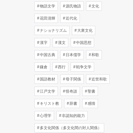
物語文学
源氏物語
文化
花田清輝
近代化
ナショナリズム
大衆文化
漢字
漢文
中国思想
中国古典
日本儒学
和歌
鎌倉
西行
戦争文学
国語教材
母子関係
近世和歌
江戸文学
怪奇談
聖書
キリスト教
辞書
感情
心理学
非認知的能力
多文化関係（多文化間の対人関係）