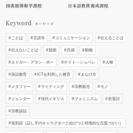
図書館情報学課程
日本語教員養成課程
Keyword
キーワード
ことば
言語学
コミュニケーション
伝えることば
伝えないことば
貧困
共感
動物
エドガー・アラン・ポー
ケイト・ショパン
人種
英語教育
ICTを利用した教育
まなび方
メタファー
ライティング
宗教観光
モノ
ジェンダー
現代イギリス
フェミニズム
前置詞
宗教談話
役割語（話し手のキャラクターと結びつく特徴的な言葉づかい）