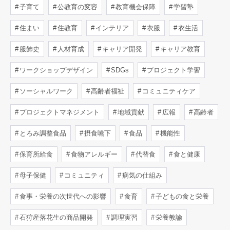
子育て
公教育の変容
教育機会保障
学習塾
住まい
住教育
インテリア
衣服
衣生活
服飾史
人材育成
キャリア開発
キャリア教育
ワークショップデザイン
SDGs
プロジェクト学習
ソーシャルワーク
高齢者福祉
コミュニティケア
プロジェクトマネジメント
地域貢献
広報
高齢者
とろみ調整食品
摂食嚥下
食品
機能性
保育所給食
食物アレルギー
代替食
食と健康
母子保健
コミュニティ
病気の仕組み
食事・栄養の次世代への影響
食育
子どもの食と栄養
石狩産落花生の商品開発
調理実習
栄養教諭