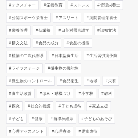
テクスチャー
栄養教育
ストレス
管理栄養士
公認スポーツ栄養士
アスリート
病院管理栄養士
栄養管理
低栄養
日英対照言語学
認知文法
構文文法
食品の成分
食品の機能
植物の二次代謝系
日本型食生活
生活習慣病予防
ライフステージ
微生物の機能性
微生物のコントロール
食品衛生
地域
栄養
食生活改善
ほめ・動機づけ
小学校
教科
探究
社会的養護
子ども虐待
家族支援
子ども
健康
自律神経系
子どものあそび
心理アセスメント
心理療法
児童虐待