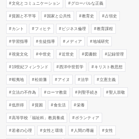
文化とコミュニケーション
グローバルな正義
貧困と不平等
国家と公共性
教育史
占領史
カント
フィヒテ
ビジネス倫理
教育課程
学習指導
生徒指導
メディア
地域研究
視覚文化
中世史
近世史
図書館
記録管理
19世紀フィンランド
西洋中世哲学
キリスト教思想
蝦夷地
松前藩
アイヌ
法学
立憲主義
立法の不作為
ローマ教皇
列聖手続き
聖人崇敬
低所得
貧困
食生活
栄養
高等学校「福祉科」教員養成
ボランティア
若者の心理
女性と環境
人間の尊厳
女性