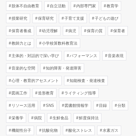
肢体不自由教育
自立活動
内部専門家
教育学
授業研究
保育研究
子育て支援
子どもの遊び
保育者養成
幼児理解
病児
保育の質
保育者
教師力とは
小学校算数科教育法
主体的・対話的で深い学び
パフォーマンス
音楽表現
音楽的な空間
知的障害・発達障害
心理・教育的アセスメント
知能検査・発達検査
図画工作
造形教育
ライティング指導
リソース活用
SNS
図書館情報学
目録
分類
栄養学
病院
生鮮食品
鮮度保持法
機能性分子
抗酸化物
酸化ストレス
水素ガス