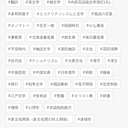
翻訳
英文学
独文学
内容言語統合学習(CLIL)
多和田葉子
エコクリティシズムと文学
落語の言葉
オノマトペ
言文一致
戦国時代
かな書道
書教育
北海道書道展
創玄展
毎日書道展
平安時代
物語文学
源氏物語
文化
花田清輝
近代化
ナショナリズム
大衆文化
漢字
漢文
中国思想
中国古典
日本儒学
和歌
鎌倉
西行
戦争文学
国語教材
母子関係
近世和歌
江戸文学
怪奇談
聖書
キリスト教
辞書
感情
心理学
非認知的能力
多文化関係（多文化間の対人関係）
多様性