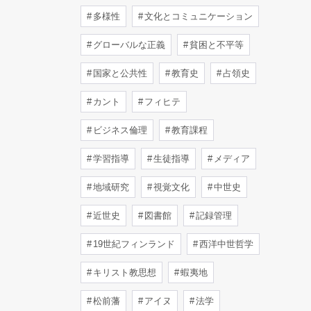
多様性
文化とコミュニケーション
グローバルな正義
貧困と不平等
国家と公共性
教育史
占領史
カント
フィヒテ
ビジネス倫理
教育課程
学習指導
生徒指導
メディア
地域研究
視覚文化
中世史
近世史
図書館
記録管理
19世紀フィンランド
西洋中世哲学
キリスト教思想
蝦夷地
松前藩
アイヌ
法学