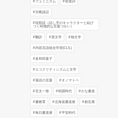
フェミニズム
前置詞
宗教談話
役割語（話し手のキャラクターと結び
つく特徴的な言葉づかい）
翻訳
英文学
独文学
内容言語統合学習(CLIL)
多和田葉子
エコクリティシズムと文学
落語の言葉
オノマトペ
言文一致
戦国時代
かな書道
書教育
北海道書道展
創玄展
毎日書道展
平安時代