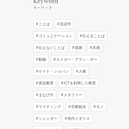
Keyword
キーワード
ことば
言語学
コミュニケーション
伝えることば
伝えないことば
貧困
共感
動物
エドガー・アラン・ポー
ケイト・ショパン
人種
英語教育
ICTを利用した教育
まなび方
メタファー
ライティング
宗教観光
モノ
ジェンダー
現代イギリス