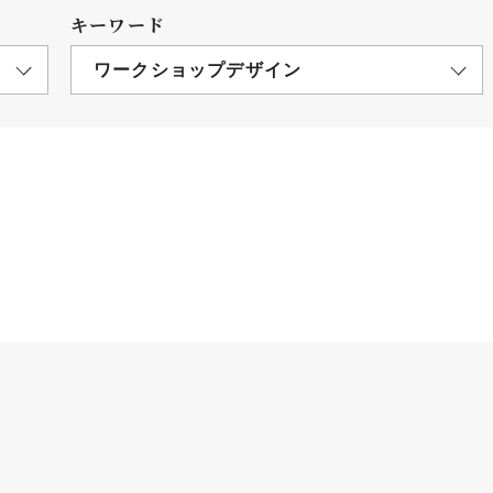
キーワード
ワークショップデザイン
につ
情報公開
学則
寄付
用し