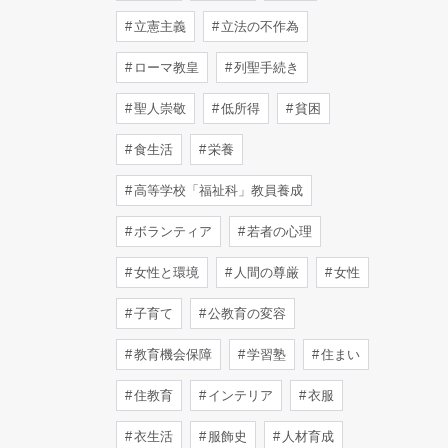
立憲主義
立法の不作為
ローマ教皇
列聖手続き
聖人崇敬
低所得
貧困
食生活
栄養
高等学校「福祉科」教員養成
ボランティア
若者の心理
女性と環境
人間の尊厳
女性
子育て
公教育の変容
教育機会保障
学習塾
住まい
住教育
インテリア
衣服
衣生活
服飾史
人材育成