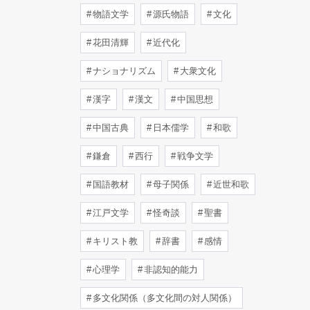
物語文学
源氏物語
文化
花田清輝
近代化
ナショナリズム
大衆文化
漢字
漢文
中国思想
中国古典
日本儒学
和歌
鎌倉
西行
戦争文学
国語教材
母子関係
近世和歌
江戸文学
怪奇談
聖書
キリスト教
辞書
感情
心理学
非認知的能力
多文化関係（多文化間の対人関係）