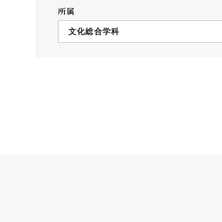
クールバス
所属
３Dパノラマビュー
文化総合学科
広報活動
大学へのご支援
いて
プレスリリース
税制上の優遇措置
広告掲載
相続財産によるご
取材・撮影依頼
遺贈寄付について
メディア出演・掲載
ふるさと納税を活
刊行物
た支援制度
大学紹介動画
SNS
シンボルマーク・校章
自己点検・評価
教職員採用情報