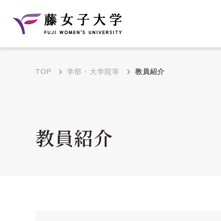
TOP
学部・大学院等
教員紹介
建学の理念と教育目
沿革
的
藤のルーツ
学部・学科の教育目的
教員紹介
大学院の教育目的
アクセス・キャンパ
年間イベントス
ス概要
ュール
花川キャンパス無料ス