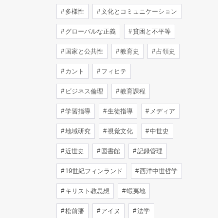
多様性
文化とコミュニケーション
グローバルな正義
貧困と不平等
国家と公共性
教育史
占領史
カント
フィヒテ
ビジネス倫理
教育課程
学習指導
生徒指導
メディア
地域研究
視覚文化
中世史
近世史
図書館
記録管理
19世紀フィンランド
西洋中世哲学
キリスト教思想
蝦夷地
松前藩
アイヌ
法学