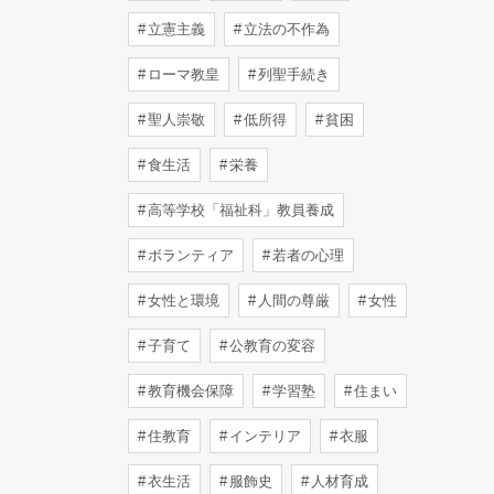
立憲主義
立法の不作為
ローマ教皇
列聖手続き
聖人崇敬
低所得
貧困
食生活
栄養
高等学校「福祉科」教員養成
ボランティア
若者の心理
女性と環境
人間の尊厳
女性
子育て
公教育の変容
教育機会保障
学習塾
住まい
住教育
インテリア
衣服
衣生活
服飾史
人材育成