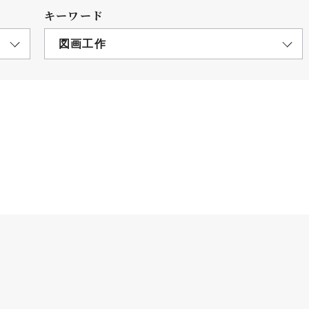
キーワード
図画工作
につ
情報公開
学則
寄付
用し