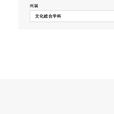
クールバス
所属
３Dパノラマビュー
文化総合学科
広報活動
大学へのご支援
いて
プレスリリース
税制上の優遇措置
広告掲載
相続財産によるご
取材・撮影依頼
遺贈寄付について
メディア出演・掲載
ふるさと納税を活
刊行物
た支援制度
大学紹介動画
SNS
シンボルマーク・校章
自己点検・評価
教職員採用情報