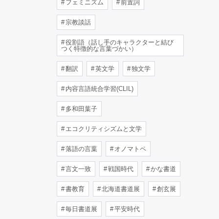
フェミニズム
前置詞
宗教談話
役割語（話し手のキャラクターと結び
つく特徴的な言葉づかい）
翻訳
英文学
独文学
内容言語統合学習(CLIL)
多和田葉子
エコクリティシズムと文学
落語の言葉
オノマトペ
言文一致
戦国時代
かな書道
書教育
北海道書道展
創玄展
毎日書道展
平安時代