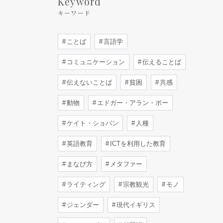
Keyword
キーワード
ことば
言語学
コミュニケーション
伝えることば
伝えないことば
貧困
共感
動物
エドガー・アラン・ポー
ケイト・ショパン
人種
英語教育
ICTを利用した教育
まなび方
メタファー
ライティング
宗教観光
モノ
ジェンダー
現代イギリス