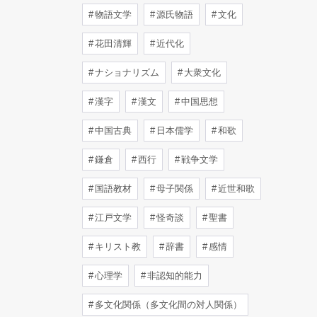
物語文学
源氏物語
文化
花田清輝
近代化
ナショナリズム
大衆文化
漢字
漢文
中国思想
中国古典
日本儒学
和歌
鎌倉
西行
戦争文学
国語教材
母子関係
近世和歌
江戸文学
怪奇談
聖書
キリスト教
辞書
感情
心理学
非認知的能力
多文化関係（多文化間の対人関係）