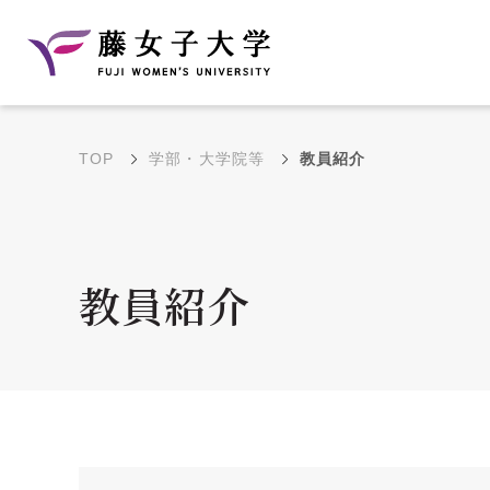
TOP
学部・大学院等
教員紹介
建学の理念と教育目
沿革
的
藤のルーツ
学部・学科の教育目的
教員紹介
大学院の教育目的
アクセス・キャンパ
年間イベントス
ス概要
ュール
花川キャンパス無料ス