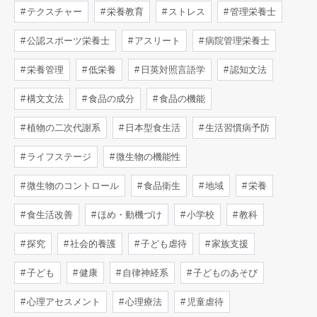
テクスチャー
栄養教育
ストレス
管理栄養士
公認スポーツ栄養士
アスリート
病院管理栄養士
栄養管理
低栄養
日英対照言語学
認知文法
構文文法
食品の成分
食品の機能
植物の二次代謝系
日本型食生活
生活習慣病予防
ライフステージ
微生物の機能性
微生物のコントロール
食品衛生
地域
栄養
食生活改善
ほめ・動機づけ
小学校
教科
探究
社会的養護
子ども虐待
家族支援
子ども
健康
自律神経系
子どものあそび
心理アセスメント
心理療法
児童虐待