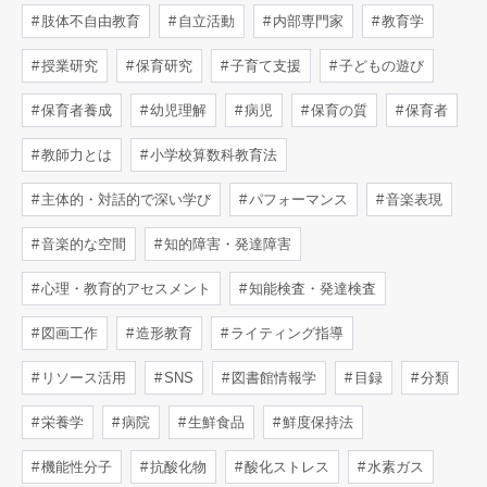
肢体不自由教育
自立活動
内部専門家
教育学
授業研究
保育研究
子育て支援
子どもの遊び
保育者養成
幼児理解
病児
保育の質
保育者
教師力とは
小学校算数科教育法
主体的・対話的で深い学び
パフォーマンス
音楽表現
音楽的な空間
知的障害・発達障害
心理・教育的アセスメント
知能検査・発達検査
図画工作
造形教育
ライティング指導
リソース活用
SNS
図書館情報学
目録
分類
栄養学
病院
生鮮食品
鮮度保持法
機能性分子
抗酸化物
酸化ストレス
水素ガス