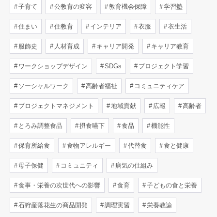
子育て
公教育の変容
教育機会保障
学習塾
住まい
住教育
インテリア
衣服
衣生活
服飾史
人材育成
キャリア開発
キャリア教育
ワークショップデザイン
SDGs
プロジェクト学習
ソーシャルワーク
高齢者福祉
コミュニティケア
プロジェクトマネジメント
地域貢献
広報
高齢者
とろみ調整食品
摂食嚥下
食品
機能性
保育所給食
食物アレルギー
代替食
食と健康
母子保健
コミュニティ
病気の仕組み
食事・栄養の次世代への影響
食育
子どもの食と栄養
石狩産落花生の商品開発
調理実習
栄養教諭