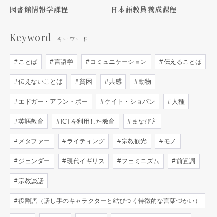
図書館情報学課程
日本語教員養成課程
Keyword
キーワード
ことば
言語学
コミュニケーション
伝えることば
伝えないことば
貧困
共感
動物
エドガー・アラン・ポー
ケイト・ショパン
人種
英語教育
ICTを利用した教育
まなび方
メタファー
ライティング
宗教観光
モノ
ジェンダー
現代イギリス
フェミニズム
前置詞
宗教談話
役割語（話し手のキャラクターと結びつく特徴的な言葉づかい）