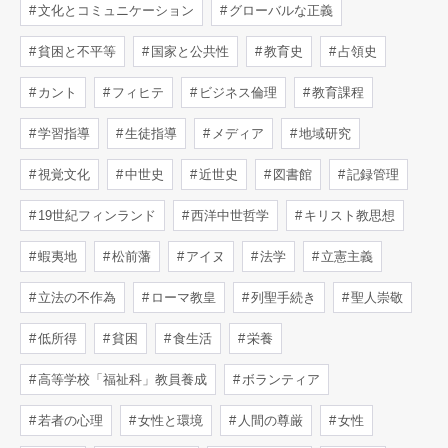
文化とコミュニケーション
グローバルな正義
貧困と不平等
国家と公共性
教育史
占領史
カント
フィヒテ
ビジネス倫理
教育課程
学習指導
生徒指導
メディア
地域研究
視覚文化
中世史
近世史
図書館
記録管理
19世紀フィンランド
西洋中世哲学
キリスト教思想
蝦夷地
松前藩
アイヌ
法学
立憲主義
立法の不作為
ローマ教皇
列聖手続き
聖人崇敬
低所得
貧困
食生活
栄養
高等学校「福祉科」教員養成
ボランティア
若者の心理
女性と環境
人間の尊厳
女性