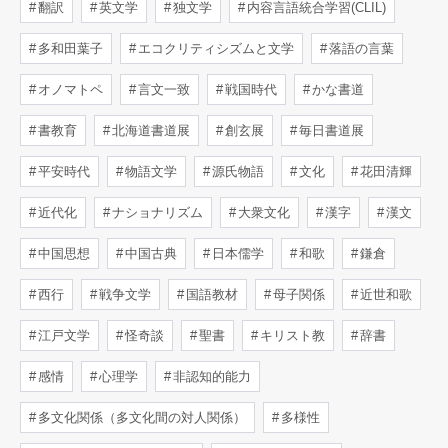
翻訳
英文学
独文学
内容言語統合学習(CLIL)
多和田葉子
エコクリティシズムと文学
落語の言葉
オノマトペ
言文一致
戦国時代
かな書道
書教育
北海道書道展
創玄展
毎日書道展
平安時代
物語文学
源氏物語
文化
花田清輝
近代化
ナショナリズム
大衆文化
漢字
漢文
中国思想
中国古典
日本儒学
和歌
鎌倉
西行
戦争文学
国語教材
母子関係
近世和歌
江戸文学
怪奇談
聖書
キリスト教
辞書
感情
心理学
非認知的能力
多文化関係（多文化間の対人関係）
多様性