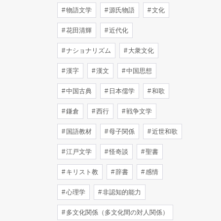
物語文学
源氏物語
文化
花田清輝
近代化
ナショナリズム
大衆文化
漢字
漢文
中国思想
中国古典
日本儒学
和歌
鎌倉
西行
戦争文学
国語教材
母子関係
近世和歌
江戸文学
怪奇談
聖書
キリスト教
辞書
感情
心理学
非認知的能力
多文化関係（多文化間の対人関係）