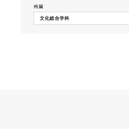
クールバス
所属
３Dパノラマビュー
文化総合学科
広報活動
大学へのご支援
いて
プレスリリース
税制上の優遇措置
広告掲載
相続財産によるご
取材・撮影依頼
遺贈寄付について
メディア出演・掲載
ふるさと納税を活
刊行物
た支援制度
大学紹介動画
SNS
シンボルマーク・校章
自己点検・評価
教職員採用情報