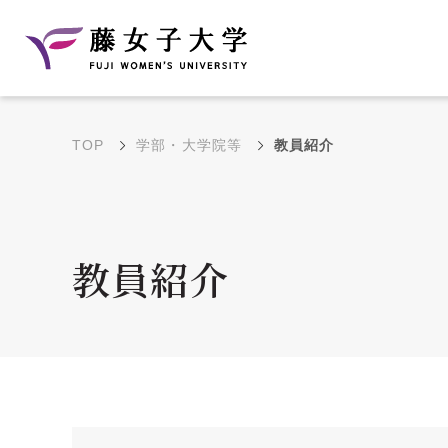
TOP
学部・大学院等
教員紹介
建学の理念と教育目
沿革
的
藤のルーツ
学部・学科の教育目的
教員紹介
大学院の教育目的
アクセス・キャンパ
年間イベントス
ス概要
ュール
花川キャンパス無料ス