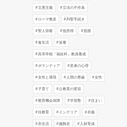
立憲主義
立法の不作為
ローマ教皇
列聖手続き
聖人崇敬
低所得
貧困
食生活
栄養
高等学校「福祉科」教員養成
ボランティア
若者の心理
女性と環境
人間の尊厳
女性
子育て
公教育の変容
教育機会保障
学習塾
住まい
住教育
インテリア
衣服
衣生活
服飾史
人材育成