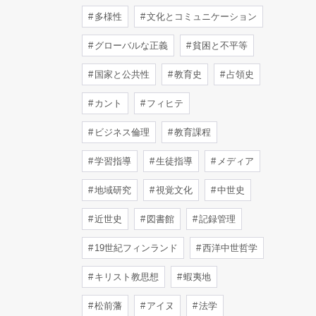
多様性
文化とコミュニケーション
グローバルな正義
貧困と不平等
国家と公共性
教育史
占領史
カント
フィヒテ
ビジネス倫理
教育課程
学習指導
生徒指導
メディア
地域研究
視覚文化
中世史
近世史
図書館
記録管理
19世紀フィンランド
西洋中世哲学
キリスト教思想
蝦夷地
松前藩
アイヌ
法学