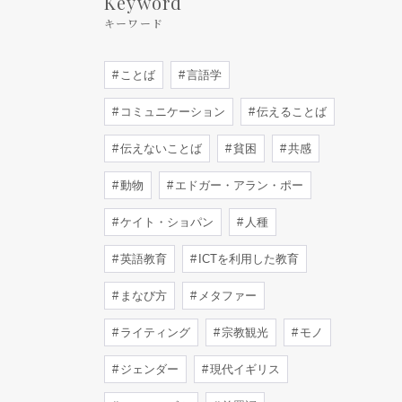
Keyword
キーワード
ことば
言語学
コミュニケーション
伝えることば
伝えないことば
貧困
共感
動物
エドガー・アラン・ポー
ケイト・ショパン
人種
英語教育
ICTを利用した教育
まなび方
メタファー
ライティング
宗教観光
モノ
ジェンダー
現代イギリス