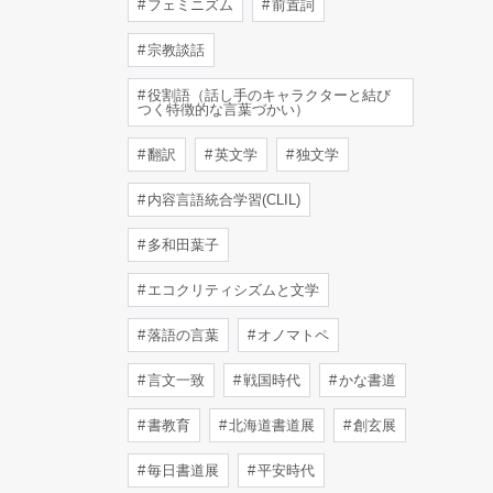
フェミニズム
前置詞
宗教談話
役割語（話し手のキャラクターと結び
つく特徴的な言葉づかい）
翻訳
英文学
独文学
内容言語統合学習(CLIL)
多和田葉子
エコクリティシズムと文学
落語の言葉
オノマトペ
言文一致
戦国時代
かな書道
書教育
北海道書道展
創玄展
毎日書道展
平安時代