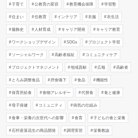
子育て
公教育の変容
教育機会保障
学習塾
住まい
住教育
インテリア
衣服
衣生活
服飾史
人材育成
キャリア開発
キャリア教育
ワークショップデザイン
SDGs
プロジェクト学習
ソーシャルワーク
高齢者福祉
コミュニティケア
プロジェクトマネジメント
地域貢献
広報
高齢者
とろみ調整食品
摂食嚥下
食品
機能性
保育所給食
食物アレルギー
代替食
食と健康
母子保健
コミュニティ
病気の仕組み
食事・栄養の次世代への影響
食育
子どもの食と栄養
石狩産落花生の商品開発
調理実習
栄養教諭