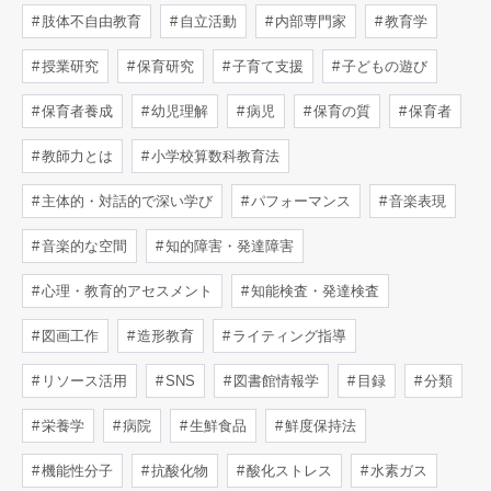
肢体不自由教育
自立活動
内部専門家
教育学
授業研究
保育研究
子育て支援
子どもの遊び
保育者養成
幼児理解
病児
保育の質
保育者
教師力とは
小学校算数科教育法
主体的・対話的で深い学び
パフォーマンス
音楽表現
音楽的な空間
知的障害・発達障害
心理・教育的アセスメント
知能検査・発達検査
図画工作
造形教育
ライティング指導
リソース活用
SNS
図書館情報学
目録
分類
栄養学
病院
生鮮食品
鮮度保持法
機能性分子
抗酸化物
酸化ストレス
水素ガス