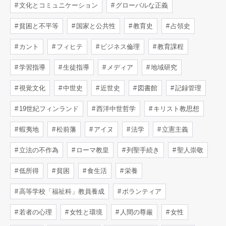
文化とコミュニケーション
グローバルな正義
貧困と不平等
国家と公共性
教育史
占領史
カント
フィヒテ
ビジネス倫理
教育課程
学習指導
生徒指導
メディア
地域研究
視覚文化
中世史
近世史
図書館
記録管理
19世紀フィンランド
西洋中世哲学
キリスト教思想
蝦夷地
松前藩
アイヌ
法学
立憲主義
立法の不作為
ローマ教皇
列聖手続き
聖人崇敬
低所得
貧困
食生活
栄養
高等学校「福祉科」教員養成
ボランティア
若者の心理
女性と環境
人間の尊厳
女性