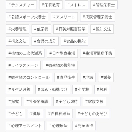
テクスチャー
栄養教育
ストレス
管理栄養士
公認スポーツ栄養士
アスリート
病院管理栄養士
栄養管理
低栄養
日英対照言語学
認知文法
構文文法
食品の成分
食品の機能
植物の二次代謝系
日本型食生活
生活習慣病予防
ライフステージ
微生物の機能性
微生物のコントロール
食品衛生
地域
栄養
食生活改善
ほめ・動機づけ
小学校
教科
探究
社会的養護
子ども虐待
家族支援
子ども
健康
自律神経系
子どものあそび
心理アセスメント
心理療法
児童虐待