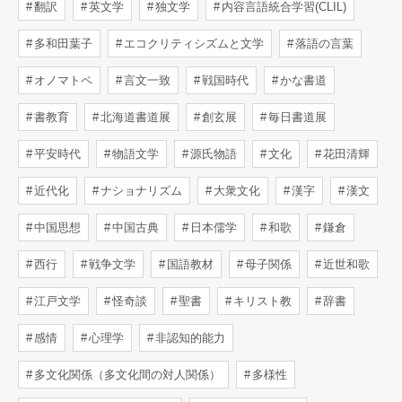
翻訳
英文学
独文学
内容言語統合学習(CLIL)
多和田葉子
エコクリティシズムと文学
落語の言葉
オノマトペ
言文一致
戦国時代
かな書道
書教育
北海道書道展
創玄展
毎日書道展
平安時代
物語文学
源氏物語
文化
花田清輝
近代化
ナショナリズム
大衆文化
漢字
漢文
中国思想
中国古典
日本儒学
和歌
鎌倉
西行
戦争文学
国語教材
母子関係
近世和歌
江戸文学
怪奇談
聖書
キリスト教
辞書
感情
心理学
非認知的能力
多文化関係（多文化間の対人関係）
多様性