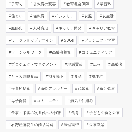
子育て
公教育の変容
教育機会保障
学習塾
住まい
住教育
インテリア
衣服
衣生活
服飾史
人材育成
キャリア開発
キャリア教育
ワークショップデザイン
SDGs
プロジェクト学習
ソーシャルワーク
高齢者福祉
コミュニティケア
プロジェクトマネジメント
地域貢献
広報
高齢者
とろみ調整食品
摂食嚥下
食品
機能性
保育所給食
食物アレルギー
代替食
食と健康
母子保健
コミュニティ
病気の仕組み
食事・栄養の次世代への影響
食育
子どもの食と栄養
石狩産落花生の商品開発
調理実習
栄養教諭