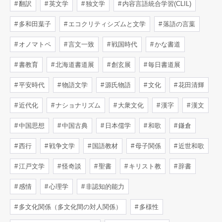
翻訳
英文学
独文学
内容言語統合学習(CLIL)
多和田葉子
エコクリティシズムと文学
落語の言葉
オノマトペ
言文一致
戦国時代
かな書道
書教育
北海道書道展
創玄展
毎日書道展
平安時代
物語文学
源氏物語
文化
花田清輝
近代化
ナショナリズム
大衆文化
漢字
漢文
中国思想
中国古典
日本儒学
和歌
鎌倉
西行
戦争文学
国語教材
母子関係
近世和歌
江戸文学
怪奇談
聖書
キリスト教
辞書
感情
心理学
非認知的能力
多文化関係（多文化間の対人関係）
多様性