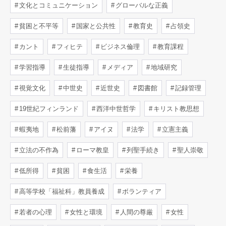
文化とコミュニケーション
グローバルな正義
貧困と不平等
国家と公共性
教育史
占領史
カント
フィヒテ
ビジネス倫理
教育課程
学習指導
生徒指導
メディア
地域研究
視覚文化
中世史
近世史
図書館
記録管理
19世紀フィンランド
西洋中世哲学
キリスト教思想
蝦夷地
松前藩
アイヌ
法学
立憲主義
立法の不作為
ローマ教皇
列聖手続き
聖人崇敬
低所得
貧困
食生活
栄養
高等学校「福祉科」教員養成
ボランティア
若者の心理
女性と環境
人間の尊厳
女性