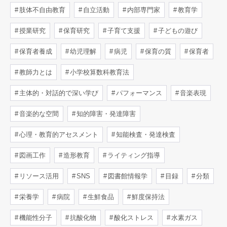
肢体不自由教育
自立活動
内部専門家
教育学
授業研究
保育研究
子育て支援
子どもの遊び
保育者養成
幼児理解
病児
保育の質
保育者
教師力とは
小学校算数科教育法
主体的・対話的で深い学び
パフォーマンス
音楽表現
音楽的な空間
知的障害・発達障害
心理・教育的アセスメント
知能検査・発達検査
図画工作
造形教育
ライティング指導
リソース活用
SNS
図書館情報学
目録
分類
栄養学
病院
生鮮食品
鮮度保持法
機能性分子
抗酸化物
酸化ストレス
水素ガス