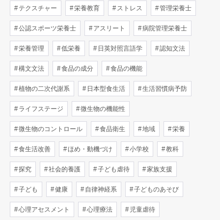
テクスチャー
栄養教育
ストレス
管理栄養士
公認スポーツ栄養士
アスリート
病院管理栄養士
栄養管理
低栄養
日英対照言語学
認知文法
構文文法
食品の成分
食品の機能
植物の二次代謝系
日本型食生活
生活習慣病予防
ライフステージ
微生物の機能性
微生物のコントロール
食品衛生
地域
栄養
食生活改善
ほめ・動機づけ
小学校
教科
探究
社会的養護
子ども虐待
家族支援
子ども
健康
自律神経系
子どものあそび
心理アセスメント
心理療法
児童虐待