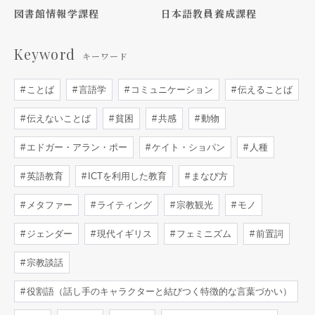
図書館情報学課程
日本語教員養成課程
Keyword
キーワード
ことば
言語学
コミュニケーション
伝えることば
伝えないことば
貧困
共感
動物
エドガー・アラン・ポー
ケイト・ショパン
人種
英語教育
ICTを利用した教育
まなび方
メタファー
ライティング
宗教観光
モノ
ジェンダー
現代イギリス
フェミニズム
前置詞
宗教談話
役割語（話し手のキャラクターと結びつく特徴的な言葉づかい）