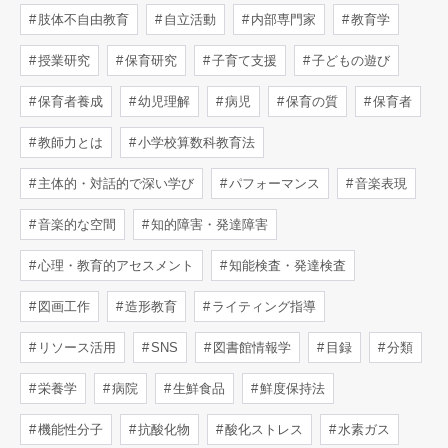
肢体不自由教育
自立活動
内部専門家
教育学
授業研究
保育研究
子育て支援
子どもの遊び
保育者養成
幼児理解
病児
保育の質
保育者
教師力とは
小学校算数科教育法
主体的・対話的で深い学び
パフォーマンス
音楽表現
音楽的な空間
知的障害・発達障害
心理・教育的アセスメント
知能検査・発達検査
図画工作
造形教育
ライティング指導
リソース活用
SNS
図書館情報学
目録
分類
栄養学
病院
生鮮食品
鮮度保持法
機能性分子
抗酸化物
酸化ストレス
水素ガス