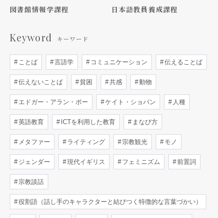
図書館情報学課程
日本語教員養成課程
Keyword
キーワード
ことば
言語学
コミュニケーション
伝えることば
伝えないことば
貧困
共感
動物
エドガー・アラン・ポー
ケイト・ショパン
人種
英語教育
ICTを利用した教育
まなび方
メタファー
ライティング
宗教観光
モノ
ジェンダー
現代イギリス
フェミニズム
前置詞
宗教談話
役割語（話し手のキャラクターと結びつく特徴的な言葉づかい）