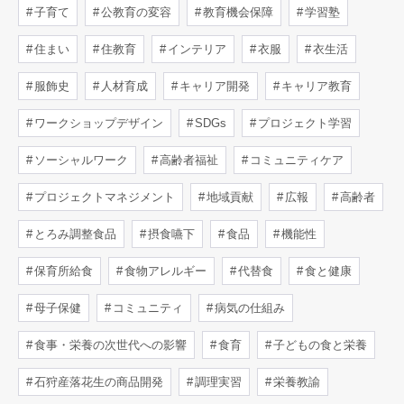
子育て
公教育の変容
教育機会保障
学習塾
住まい
住教育
インテリア
衣服
衣生活
服飾史
人材育成
キャリア開発
キャリア教育
ワークショップデザイン
SDGs
プロジェクト学習
ソーシャルワーク
高齢者福祉
コミュニティケア
プロジェクトマネジメント
地域貢献
広報
高齢者
とろみ調整食品
摂食嚥下
食品
機能性
保育所給食
食物アレルギー
代替食
食と健康
母子保健
コミュニティ
病気の仕組み
食事・栄養の次世代への影響
食育
子どもの食と栄養
石狩産落花生の商品開発
調理実習
栄養教諭