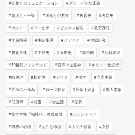
文化とコミュニケーション
グローバルな正義
貧困と不平等
国家と公共性
教育史
占領史
カント
フィヒテ
ビジネス倫理
教育課程
学習指導
生徒指導
メディア
地域研究
視覚文化
中世史
近世史
図書館
記録管理
19世紀フィンランド
西洋中世哲学
キリスト教思想
蝦夷地
松前藩
アイヌ
法学
立憲主義
立法の不作為
ローマ教皇
列聖手続き
聖人崇敬
低所得
貧困
食生活
栄養
高等学校「福祉科」教員養成
ボランティア
若者の心理
女性と環境
人間の尊厳
女性