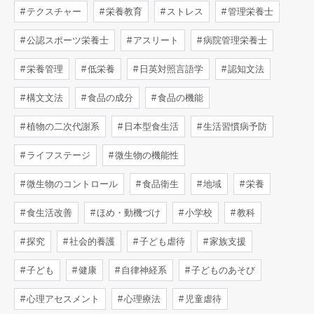
テクスチャー
栄養教育
ストレス
管理栄養士
公認スポーツ栄養士
アスリート
病院管理栄養士
栄養管理
低栄養
日英対照言語学
認知文法
構文文法
食品の成分
食品の機能
植物の二次代謝系
日本型食生活
生活習慣病予防
ライフステージ
微生物の機能性
微生物のコントロール
食品衛生
地域
栄養
食生活改善
ほめ・動機づけ
小学校
教科
探究
社会的養護
子ども虐待
家族支援
子ども
健康
自律神経系
子どものあそび
心理アセスメント
心理療法
児童虐待