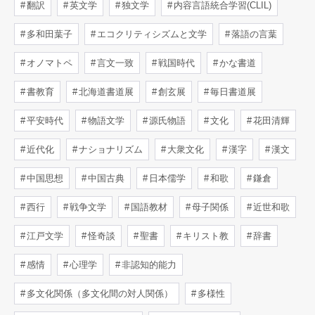
翻訳
英文学
独文学
内容言語統合学習(CLIL)
多和田葉子
エコクリティシズムと文学
落語の言葉
オノマトペ
言文一致
戦国時代
かな書道
書教育
北海道書道展
創玄展
毎日書道展
平安時代
物語文学
源氏物語
文化
花田清輝
近代化
ナショナリズム
大衆文化
漢字
漢文
中国思想
中国古典
日本儒学
和歌
鎌倉
西行
戦争文学
国語教材
母子関係
近世和歌
江戸文学
怪奇談
聖書
キリスト教
辞書
感情
心理学
非認知的能力
多文化関係（多文化間の対人関係）
多様性