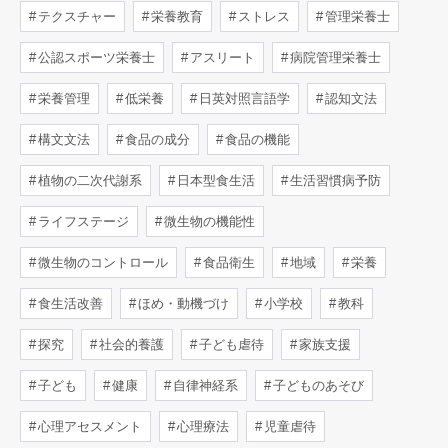
テクスチャー
栄養教育
ストレス
管理栄養士
公認スポーツ栄養士
アスリート
病院管理栄養士
栄養管理
低栄養
日英対照言語学
認知文法
構文文法
食品の成分
食品の機能
植物の二次代謝系
日本型食生活
生活習慣病予防
ライフステージ
微生物の機能性
微生物のコントロール
食品衛生
地域
栄養
食生活改善
ほめ・動機づけ
小学校
教科
探究
社会的養護
子ども虐待
家族支援
子ども
健康
自律神経系
子どものあそび
心理アセスメント
心理療法
児童虐待