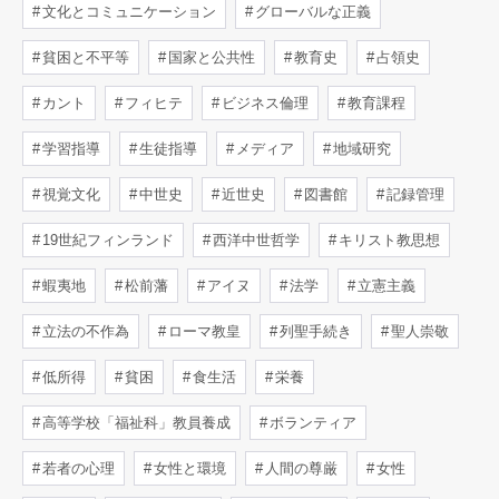
文化とコミュニケーション
グローバルな正義
貧困と不平等
国家と公共性
教育史
占領史
カント
フィヒテ
ビジネス倫理
教育課程
学習指導
生徒指導
メディア
地域研究
視覚文化
中世史
近世史
図書館
記録管理
19世紀フィンランド
西洋中世哲学
キリスト教思想
蝦夷地
松前藩
アイヌ
法学
立憲主義
立法の不作為
ローマ教皇
列聖手続き
聖人崇敬
低所得
貧困
食生活
栄養
高等学校「福祉科」教員養成
ボランティア
若者の心理
女性と環境
人間の尊厳
女性