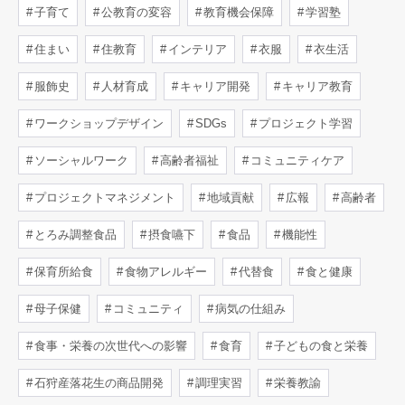
子育て
公教育の変容
教育機会保障
学習塾
住まい
住教育
インテリア
衣服
衣生活
服飾史
人材育成
キャリア開発
キャリア教育
ワークショップデザイン
SDGs
プロジェクト学習
ソーシャルワーク
高齢者福祉
コミュニティケア
プロジェクトマネジメント
地域貢献
広報
高齢者
とろみ調整食品
摂食嚥下
食品
機能性
保育所給食
食物アレルギー
代替食
食と健康
母子保健
コミュニティ
病気の仕組み
食事・栄養の次世代への影響
食育
子どもの食と栄養
石狩産落花生の商品開発
調理実習
栄養教諭