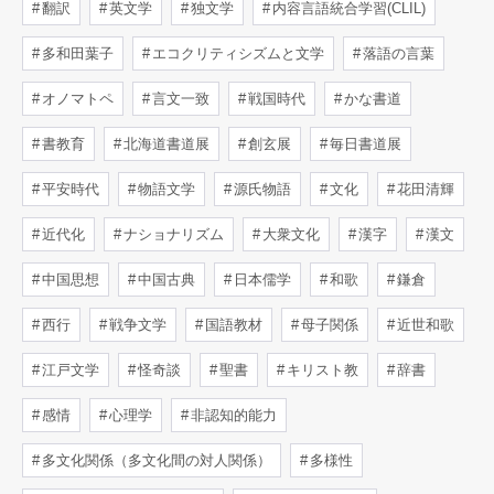
翻訳
英文学
独文学
内容言語統合学習(CLIL)
多和田葉子
エコクリティシズムと文学
落語の言葉
オノマトペ
言文一致
戦国時代
かな書道
書教育
北海道書道展
創玄展
毎日書道展
平安時代
物語文学
源氏物語
文化
花田清輝
近代化
ナショナリズム
大衆文化
漢字
漢文
中国思想
中国古典
日本儒学
和歌
鎌倉
西行
戦争文学
国語教材
母子関係
近世和歌
江戸文学
怪奇談
聖書
キリスト教
辞書
感情
心理学
非認知的能力
多文化関係（多文化間の対人関係）
多様性