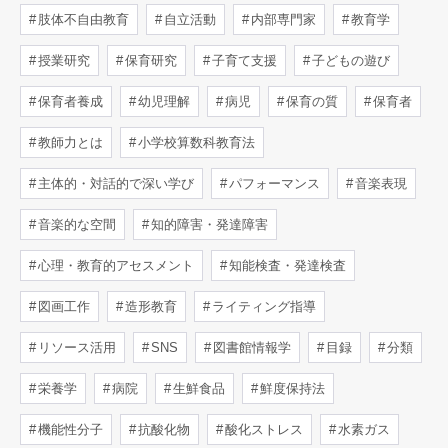
肢体不自由教育
自立活動
内部専門家
教育学
授業研究
保育研究
子育て支援
子どもの遊び
保育者養成
幼児理解
病児
保育の質
保育者
教師力とは
小学校算数科教育法
主体的・対話的で深い学び
パフォーマンス
音楽表現
音楽的な空間
知的障害・発達障害
心理・教育的アセスメント
知能検査・発達検査
図画工作
造形教育
ライティング指導
リソース活用
SNS
図書館情報学
目録
分類
栄養学
病院
生鮮食品
鮮度保持法
機能性分子
抗酸化物
酸化ストレス
水素ガス