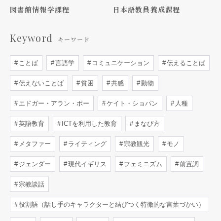
図書館情報学課程
日本語教員養成課程
Keyword
キーワード
ことば
言語学
コミュニケーション
伝えることば
伝えないことば
貧困
共感
動物
エドガー・アラン・ポー
ケイト・ショパン
人種
英語教育
ICTを利用した教育
まなび方
メタファー
ライティング
宗教観光
モノ
ジェンダー
現代イギリス
フェミニズム
前置詞
宗教談話
役割語（話し手のキャラクターと結びつく特徴的な言葉づかい）