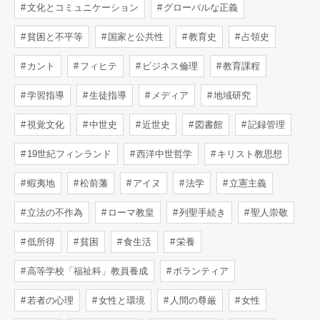
文化とコミュニケーション
グローバルな正義
貧困と不平等
国家と公共性
教育史
占領史
カント
フィヒテ
ビジネス倫理
教育課程
学習指導
生徒指導
メディア
地域研究
視覚文化
中世史
近世史
図書館
記録管理
19世紀フィンランド
西洋中世哲学
キリスト教思想
蝦夷地
松前藩
アイヌ
法学
立憲主義
立法の不作為
ローマ教皇
列聖手続き
聖人崇敬
低所得
貧困
食生活
栄養
高等学校「福祉科」教員養成
ボランティア
若者の心理
女性と環境
人間の尊厳
女性