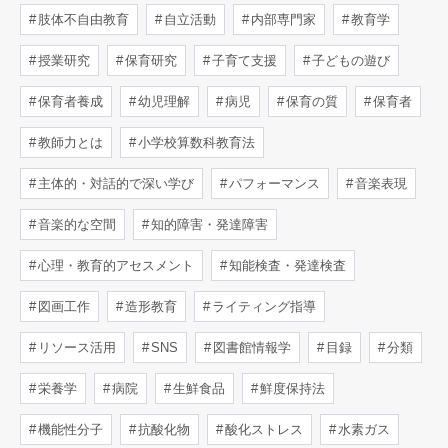
肢体不自由教育
自立活動
内部専門家
教育学
授業研究
保育研究
子育て支援
子どもの遊び
保育者養成
幼児理解
病児
保育の質
保育者
教師力とは
小学校算数科教育法
主体的・対話的で深い学び
パフォーマンス
音楽表現
音楽的な空間
知的障害・発達障害
心理・教育的アセスメント
知能検査・発達検査
図画工作
造形教育
ライティング指導
リソース活用
SNS
図書館情報学
目録
分類
栄養学
病院
生鮮食品
鮮度保持法
機能性分子
抗酸化物
酸化ストレス
水素ガス