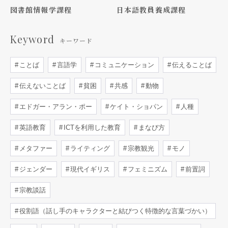
図書館情報学課程
日本語教員養成課程
Keyword
キーワード
ことば
言語学
コミュニケーション
伝えることば
伝えないことば
貧困
共感
動物
エドガー・アラン・ポー
ケイト・ショパン
人種
英語教育
ICTを利用した教育
まなび方
メタファー
ライティング
宗教観光
モノ
ジェンダー
現代イギリス
フェミニズム
前置詞
宗教談話
役割語（話し手のキャラクターと結びつく特徴的な言葉づかい）