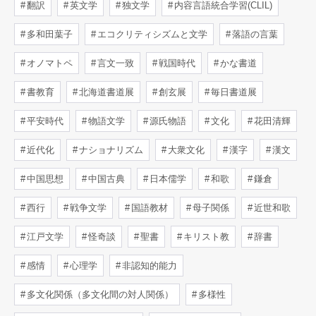
翻訳
英文学
独文学
内容言語統合学習(CLIL)
多和田葉子
エコクリティシズムと文学
落語の言葉
オノマトペ
言文一致
戦国時代
かな書道
書教育
北海道書道展
創玄展
毎日書道展
平安時代
物語文学
源氏物語
文化
花田清輝
近代化
ナショナリズム
大衆文化
漢字
漢文
中国思想
中国古典
日本儒学
和歌
鎌倉
西行
戦争文学
国語教材
母子関係
近世和歌
江戸文学
怪奇談
聖書
キリスト教
辞書
感情
心理学
非認知的能力
多文化関係（多文化間の対人関係）
多様性