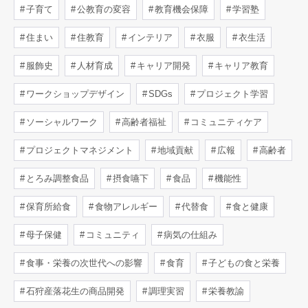
子育て
公教育の変容
教育機会保障
学習塾
住まい
住教育
インテリア
衣服
衣生活
服飾史
人材育成
キャリア開発
キャリア教育
ワークショップデザイン
SDGs
プロジェクト学習
ソーシャルワーク
高齢者福祉
コミュニティケア
プロジェクトマネジメント
地域貢献
広報
高齢者
とろみ調整食品
摂食嚥下
食品
機能性
保育所給食
食物アレルギー
代替食
食と健康
母子保健
コミュニティ
病気の仕組み
食事・栄養の次世代への影響
食育
子どもの食と栄養
石狩産落花生の商品開発
調理実習
栄養教諭