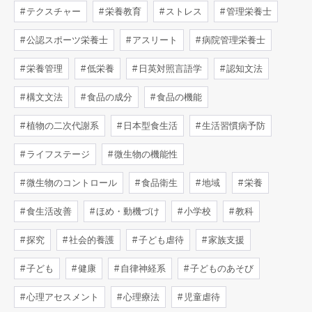
テクスチャー
栄養教育
ストレス
管理栄養士
公認スポーツ栄養士
アスリート
病院管理栄養士
栄養管理
低栄養
日英対照言語学
認知文法
構文文法
食品の成分
食品の機能
植物の二次代謝系
日本型食生活
生活習慣病予防
ライフステージ
微生物の機能性
微生物のコントロール
食品衛生
地域
栄養
食生活改善
ほめ・動機づけ
小学校
教科
探究
社会的養護
子ども虐待
家族支援
子ども
健康
自律神経系
子どものあそび
心理アセスメント
心理療法
児童虐待