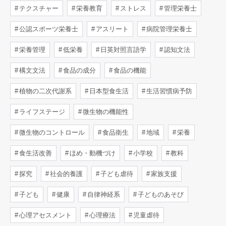
テクスチャー
栄養教育
ストレス
管理栄養士
公認スポーツ栄養士
アスリート
病院管理栄養士
栄養管理
低栄養
日英対照言語学
認知文法
構文文法
食品の成分
食品の機能
植物の二次代謝系
日本型食生活
生活習慣病予防
ライフステージ
微生物の機能性
微生物のコントロール
食品衛生
地域
栄養
食生活改善
ほめ・動機づけ
小学校
教科
探究
社会的養護
子ども虐待
家族支援
子ども
健康
自律神経系
子どものあそび
心理アセスメント
心理療法
児童虐待