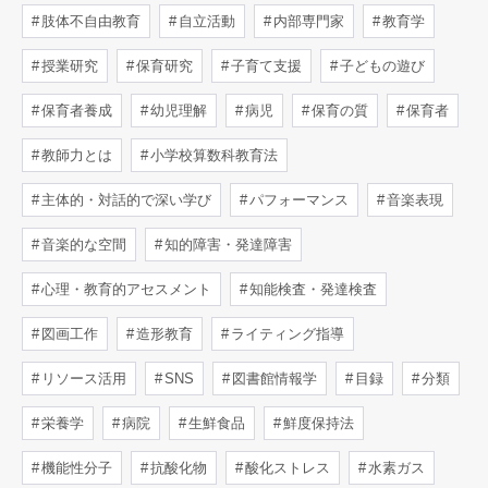
肢体不自由教育
自立活動
内部専門家
教育学
授業研究
保育研究
子育て支援
子どもの遊び
保育者養成
幼児理解
病児
保育の質
保育者
教師力とは
小学校算数科教育法
主体的・対話的で深い学び
パフォーマンス
音楽表現
音楽的な空間
知的障害・発達障害
心理・教育的アセスメント
知能検査・発達検査
図画工作
造形教育
ライティング指導
リソース活用
SNS
図書館情報学
目録
分類
栄養学
病院
生鮮食品
鮮度保持法
機能性分子
抗酸化物
酸化ストレス
水素ガス