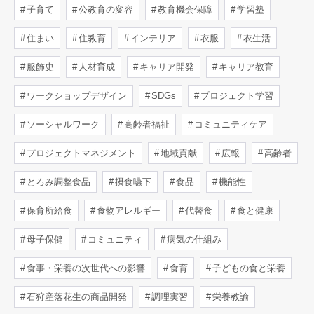
子育て
公教育の変容
教育機会保障
学習塾
住まい
住教育
インテリア
衣服
衣生活
服飾史
人材育成
キャリア開発
キャリア教育
ワークショップデザイン
SDGs
プロジェクト学習
ソーシャルワーク
高齢者福祉
コミュニティケア
プロジェクトマネジメント
地域貢献
広報
高齢者
とろみ調整食品
摂食嚥下
食品
機能性
保育所給食
食物アレルギー
代替食
食と健康
母子保健
コミュニティ
病気の仕組み
食事・栄養の次世代への影響
食育
子どもの食と栄養
石狩産落花生の商品開発
調理実習
栄養教諭