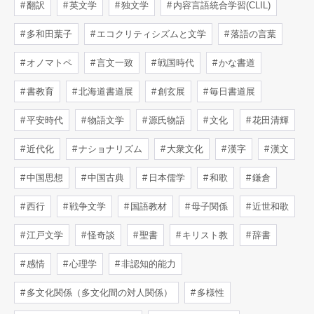
翻訳
英文学
独文学
内容言語統合学習(CLIL)
多和田葉子
エコクリティシズムと文学
落語の言葉
オノマトペ
言文一致
戦国時代
かな書道
書教育
北海道書道展
創玄展
毎日書道展
平安時代
物語文学
源氏物語
文化
花田清輝
近代化
ナショナリズム
大衆文化
漢字
漢文
中国思想
中国古典
日本儒学
和歌
鎌倉
西行
戦争文学
国語教材
母子関係
近世和歌
江戸文学
怪奇談
聖書
キリスト教
辞書
感情
心理学
非認知的能力
多文化関係（多文化間の対人関係）
多様性