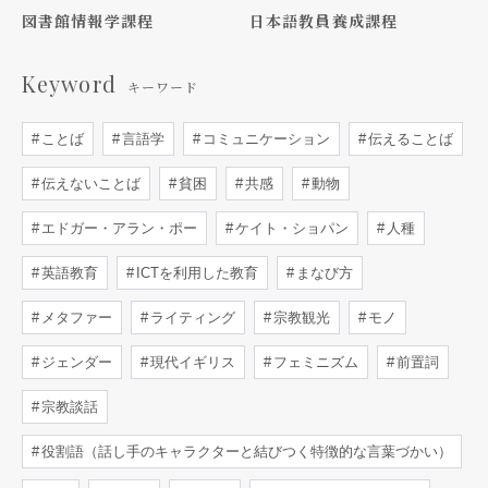
図書館情報学課程
日本語教員養成課程
Keyword
キーワード
ことば
言語学
コミュニケーション
伝えることば
伝えないことば
貧困
共感
動物
エドガー・アラン・ポー
ケイト・ショパン
人種
英語教育
ICTを利用した教育
まなび方
メタファー
ライティング
宗教観光
モノ
ジェンダー
現代イギリス
フェミニズム
前置詞
宗教談話
役割語（話し手のキャラクターと結びつく特徴的な言葉づかい）