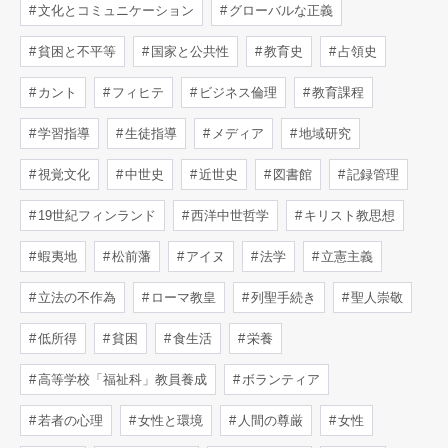
文化とコミュニケーション
グローバルな正義
貧困と不平等
国家と公共性
教育史
占領史
カント
フィヒテ
ビジネス倫理
教育課程
学習指導
生徒指導
メディア
地域研究
視覚文化
中世史
近世史
図書館
記録管理
19世紀フィンランド
西洋中世哲学
キリスト教思想
蝦夷地
松前藩
アイヌ
法学
立憲主義
立法の不作為
ローマ教皇
列聖手続き
聖人崇敬
低所得
貧困
食生活
栄養
高等学校「福祉科」教員養成
ボランティア
若者の心理
女性と環境
人間の尊厳
女性