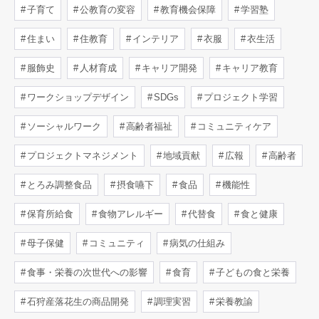
子育て
公教育の変容
教育機会保障
学習塾
住まい
住教育
インテリア
衣服
衣生活
服飾史
人材育成
キャリア開発
キャリア教育
ワークショップデザイン
SDGs
プロジェクト学習
ソーシャルワーク
高齢者福祉
コミュニティケア
プロジェクトマネジメント
地域貢献
広報
高齢者
とろみ調整食品
摂食嚥下
食品
機能性
保育所給食
食物アレルギー
代替食
食と健康
母子保健
コミュニティ
病気の仕組み
食事・栄養の次世代への影響
食育
子どもの食と栄養
石狩産落花生の商品開発
調理実習
栄養教諭