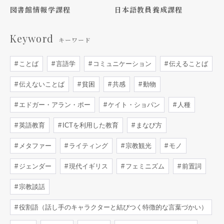
図書館情報学課程
日本語教員養成課程
Keyword
キーワード
ことば
言語学
コミュニケーション
伝えることば
伝えないことば
貧困
共感
動物
エドガー・アラン・ポー
ケイト・ショパン
人種
英語教育
ICTを利用した教育
まなび方
メタファー
ライティング
宗教観光
モノ
ジェンダー
現代イギリス
フェミニズム
前置詞
宗教談話
役割語（話し手のキャラクターと結びつく特徴的な言葉づかい）