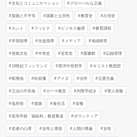
文化とコミュニケーション
グローバルな正義
貧困と不平等
国家と公共性
教育史
占領史
カント
フィヒテ
ビジネス倫理
教育課程
学習指導
生徒指導
メディア
地域研究
視覚文化
中世史
近世史
図書館
記録管理
19世紀フィンランド
西洋中世哲学
キリスト教思想
蝦夷地
松前藩
アイヌ
法学
立憲主義
立法の不作為
ローマ教皇
列聖手続き
聖人崇敬
低所得
貧困
食生活
栄養
高等学校「福祉科」教員養成
ボランティア
若者の心理
女性と環境
人間の尊厳
女性