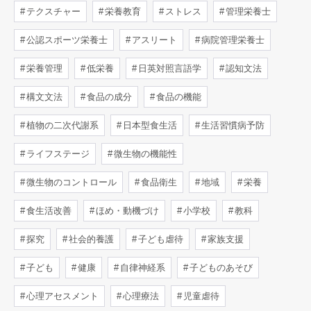
テクスチャー
栄養教育
ストレス
管理栄養士
公認スポーツ栄養士
アスリート
病院管理栄養士
栄養管理
低栄養
日英対照言語学
認知文法
構文文法
食品の成分
食品の機能
植物の二次代謝系
日本型食生活
生活習慣病予防
ライフステージ
微生物の機能性
微生物のコントロール
食品衛生
地域
栄養
食生活改善
ほめ・動機づけ
小学校
教科
探究
社会的養護
子ども虐待
家族支援
子ども
健康
自律神経系
子どものあそび
心理アセスメント
心理療法
児童虐待