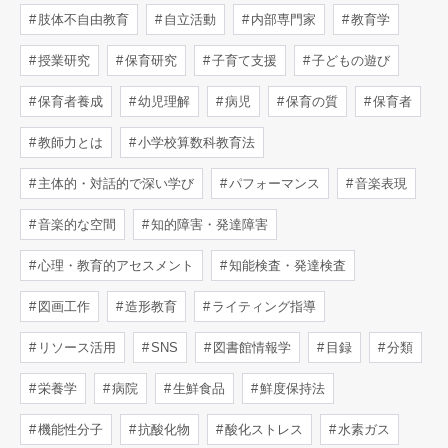
肢体不自由教育
自立活動
内部専門家
教育学
授業研究
保育研究
子育て支援
子どもの遊び
保育者養成
幼児理解
病児
保育の質
保育者
教師力とは
小学校算数科教育法
主体的・対話的で深い学び
パフォーマンス
音楽表現
音楽的な空間
知的障害・発達障害
心理・教育的アセスメント
知能検査・発達検査
図画工作
造形教育
ライティング指導
リソース活用
SNS
図書館情報学
目録
分類
栄養学
病院
生鮮食品
鮮度保持法
機能性分子
抗酸化物
酸化ストレス
水素ガス