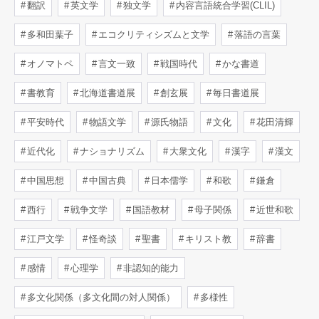
翻訳
英文学
独文学
内容言語統合学習(CLIL)
多和田葉子
エコクリティシズムと文学
落語の言葉
オノマトペ
言文一致
戦国時代
かな書道
書教育
北海道書道展
創玄展
毎日書道展
平安時代
物語文学
源氏物語
文化
花田清輝
近代化
ナショナリズム
大衆文化
漢字
漢文
中国思想
中国古典
日本儒学
和歌
鎌倉
西行
戦争文学
国語教材
母子関係
近世和歌
江戸文学
怪奇談
聖書
キリスト教
辞書
感情
心理学
非認知的能力
多文化関係（多文化間の対人関係）
多様性