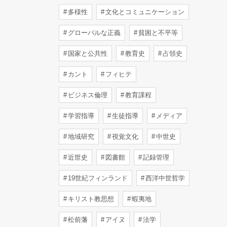
多様性
文化とコミュニケーション
グローバルな正義
貧困と不平等
国家と公共性
教育史
占領史
カント
フィヒテ
ビジネス倫理
教育課程
学習指導
生徒指導
メディア
地域研究
視覚文化
中世史
近世史
図書館
記録管理
19世紀フィンランド
西洋中世哲学
キリスト教思想
蝦夷地
松前藩
アイヌ
法学