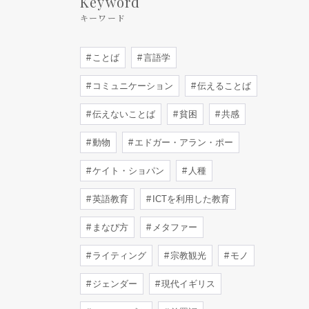
Keyword
キーワード
ことば
言語学
コミュニケーション
伝えることば
伝えないことば
貧困
共感
動物
エドガー・アラン・ポー
ケイト・ショパン
人種
英語教育
ICTを利用した教育
まなび方
メタファー
ライティング
宗教観光
モノ
ジェンダー
現代イギリス