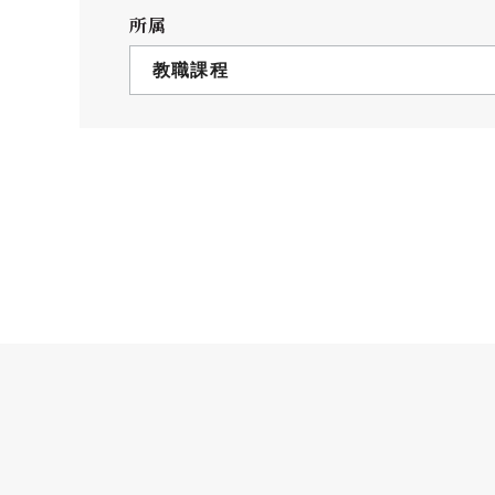
クールバス
所属
３Dパノラマビュー
教職課程
広報活動
大学へのご支援
いて
プレスリリース
税制上の優遇措置
広告掲載
相続財産によるご
取材・撮影依頼
遺贈寄付について
メディア出演・掲載
ふるさと納税を活
刊行物
た支援制度
大学紹介動画
SNS
シンボルマーク・校章
自己点検・評価
教職員採用情報