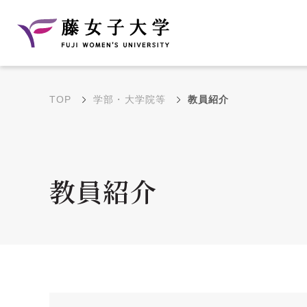
TOP
学部・大学院等
教員紹介
建学の理念と教育目
沿革
的
藤のルーツ
学部・学科の教育目的
教員紹介
大学院の教育目的
アクセス・キャンパ
年間イベントス
ス概要
ュール
花川キャンパス無料ス