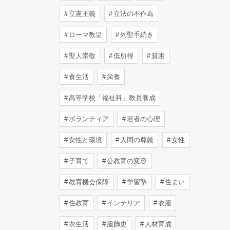
立憲主義
立法の不作為
ローマ教皇
列聖手続き
聖人崇敬
低所得
貧困
食生活
栄養
高等学校「福祉科」教員養成
ボランティア
若者の心理
女性と環境
人間の尊厳
女性
子育て
公教育の変容
教育機会保障
学習塾
住まい
住教育
インテリア
衣服
衣生活
服飾史
人材育成