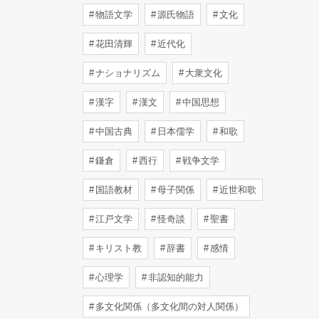
物語文学
源氏物語
文化
花田清輝
近代化
ナショナリズム
大衆文化
漢字
漢文
中国思想
中国古典
日本儒学
和歌
鎌倉
西行
戦争文学
国語教材
母子関係
近世和歌
江戸文学
怪奇談
聖書
キリスト教
辞書
感情
心理学
非認知的能力
多文化関係（多文化間の対人関係）