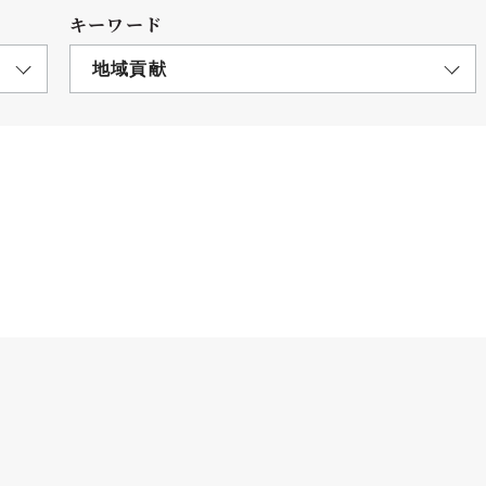
キーワード
地域貢献
につ
情報公開
学則
寄付
用し