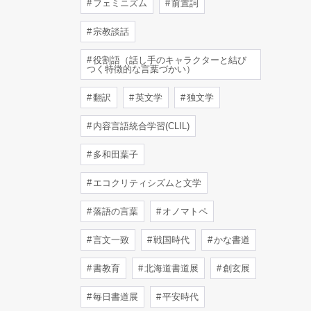
フェミニズム
前置詞
宗教談話
役割語（話し手のキャラクターと結び
つく特徴的な言葉づかい）
翻訳
英文学
独文学
内容言語統合学習(CLIL)
多和田葉子
エコクリティシズムと文学
落語の言葉
オノマトペ
言文一致
戦国時代
かな書道
書教育
北海道書道展
創玄展
毎日書道展
平安時代