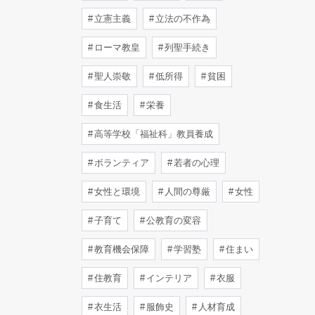
立憲主義
立法の不作為
ローマ教皇
列聖手続き
聖人崇敬
低所得
貧困
食生活
栄養
高等学校「福祉科」教員養成
ボランティア
若者の心理
女性と環境
人間の尊厳
女性
子育て
公教育の変容
教育機会保障
学習塾
住まい
住教育
インテリア
衣服
衣生活
服飾史
人材育成