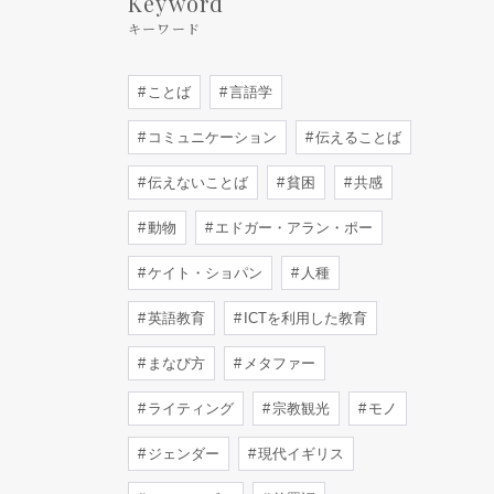
Keyword
キーワード
ことば
言語学
コミュニケーション
伝えることば
伝えないことば
貧困
共感
動物
エドガー・アラン・ポー
ケイト・ショパン
人種
英語教育
ICTを利用した教育
まなび方
メタファー
ライティング
宗教観光
モノ
ジェンダー
現代イギリス