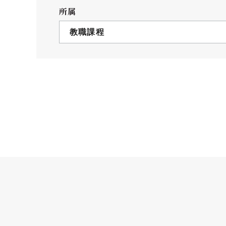
クールバス
所属
３Dパノラマビュー
教職課程
広報活動
大学へのご支援
いて
プレスリリース
税制上の優遇措置
広告掲載
相続財産によるご
取材・撮影依頼
遺贈寄付について
メディア出演・掲載
ふるさと納税を活
刊行物
た支援制度
大学紹介動画
SNS
シンボルマーク・校章
自己点検・評価
教職員採用情報