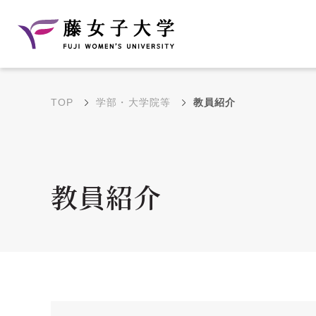
TOP
学部・大学院等
教員紹介
建学の理念と教育目
沿革
的
藤のルーツ
学部・学科の教育目的
教員紹介
大学院の教育目的
アクセス・キャンパ
年間イベントス
ス概要
ュール
花川キャンパス無料ス