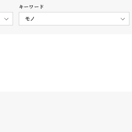
キーワード
モノ
につ
情報公開
学則
寄付
用し