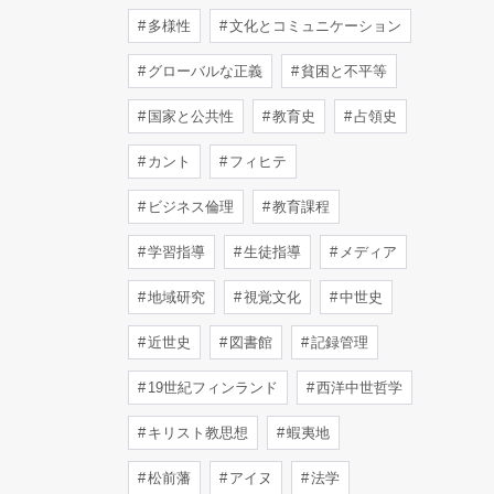
多様性
文化とコミュニケーション
グローバルな正義
貧困と不平等
国家と公共性
教育史
占領史
カント
フィヒテ
ビジネス倫理
教育課程
学習指導
生徒指導
メディア
地域研究
視覚文化
中世史
近世史
図書館
記録管理
19世紀フィンランド
西洋中世哲学
キリスト教思想
蝦夷地
松前藩
アイヌ
法学