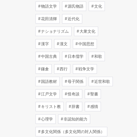
物語文学
源氏物語
文化
花田清輝
近代化
ナショナリズム
大衆文化
漢字
漢文
中国思想
中国古典
日本儒学
和歌
鎌倉
西行
戦争文学
国語教材
母子関係
近世和歌
江戸文学
怪奇談
聖書
キリスト教
辞書
感情
心理学
非認知的能力
多文化関係（多文化間の対人関係）