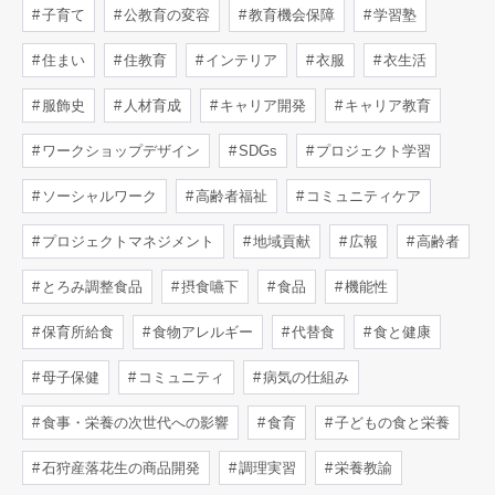
子育て
公教育の変容
教育機会保障
学習塾
住まい
住教育
インテリア
衣服
衣生活
服飾史
人材育成
キャリア開発
キャリア教育
ワークショップデザイン
SDGs
プロジェクト学習
ソーシャルワーク
高齢者福祉
コミュニティケア
プロジェクトマネジメント
地域貢献
広報
高齢者
とろみ調整食品
摂食嚥下
食品
機能性
保育所給食
食物アレルギー
代替食
食と健康
母子保健
コミュニティ
病気の仕組み
食事・栄養の次世代への影響
食育
子どもの食と栄養
石狩産落花生の商品開発
調理実習
栄養教諭