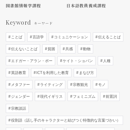
図書館情報学課程
日本語教員養成課程
Keyword
キーワード
ことば
言語学
コミュニケーション
伝えることば
伝えないことば
貧困
共感
動物
エドガー・アラン・ポー
ケイト・ショパン
人種
英語教育
ICTを利用した教育
まなび方
メタファー
ライティング
宗教観光
モノ
ジェンダー
現代イギリス
フェミニズム
前置詞
宗教談話
役割語（話し手のキャラクターと結びつく特徴的な言葉づかい）