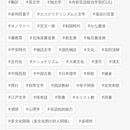
翻訳
英文学
独文学
内容言語統合学習(CLIL)
多和田葉子
エコクリティシズムと文学
落語の言葉
オノマトペ
言文一致
戦国時代
かな書道
書教育
北海道書道展
創玄展
毎日書道展
平安時代
物語文学
源氏物語
文化
花田清輝
近代化
ナショナリズム
大衆文化
漢字
漢文
中国思想
中国古典
日本儒学
和歌
鎌倉
西行
戦争文学
国語教材
母子関係
近世和歌
江戸文学
怪奇談
聖書
キリスト教
辞書
感情
心理学
非認知的能力
多文化関係（多文化間の対人関係）
多様性