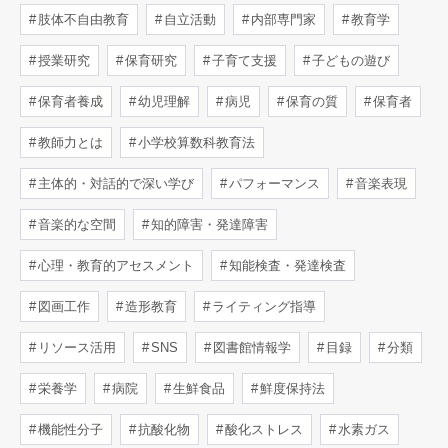
肢体不自由教育
自立活動
内部専門家
教育学
授業研究
保育研究
子育て支援
子どもの遊び
保育者養成
幼児理解
病児
保育の質
保育者
教師力とは
小学校算数科教育法
主体的・対話的で深い学び
パフォーマンス
音楽表現
音楽的な空間
知的障害・発達障害
心理・教育的アセスメント
知能検査・発達検査
図画工作
造形教育
ライティング指導
リソース活用
SNS
図書館情報学
目録
分類
栄養学
病院
生鮮食品
鮮度保持法
機能性分子
抗酸化物
酸化ストレス
水素ガス