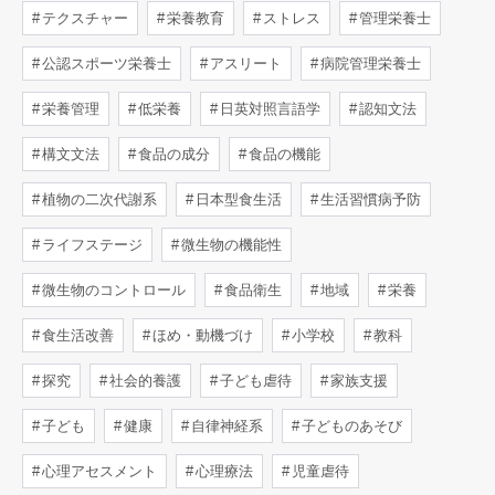
テクスチャー
栄養教育
ストレス
管理栄養士
公認スポーツ栄養士
アスリート
病院管理栄養士
栄養管理
低栄養
日英対照言語学
認知文法
構文文法
食品の成分
食品の機能
植物の二次代謝系
日本型食生活
生活習慣病予防
ライフステージ
微生物の機能性
微生物のコントロール
食品衛生
地域
栄養
食生活改善
ほめ・動機づけ
小学校
教科
探究
社会的養護
子ども虐待
家族支援
子ども
健康
自律神経系
子どものあそび
心理アセスメント
心理療法
児童虐待