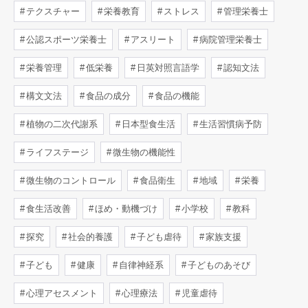
テクスチャー
栄養教育
ストレス
管理栄養士
公認スポーツ栄養士
アスリート
病院管理栄養士
栄養管理
低栄養
日英対照言語学
認知文法
構文文法
食品の成分
食品の機能
植物の二次代謝系
日本型食生活
生活習慣病予防
ライフステージ
微生物の機能性
微生物のコントロール
食品衛生
地域
栄養
食生活改善
ほめ・動機づけ
小学校
教科
探究
社会的養護
子ども虐待
家族支援
子ども
健康
自律神経系
子どものあそび
心理アセスメント
心理療法
児童虐待