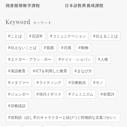
図書館情報学課程
日本語教員養成課程
Keyword
キーワード
ことば
言語学
コミュニケーション
伝えることば
伝えないことば
貧困
共感
動物
エドガー・アラン・ポー
ケイト・ショパン
人種
英語教育
ICTを利用した教育
まなび方
メタファー
ライティング
宗教観光
モノ
ジェンダー
現代イギリス
フェミニズム
前置詞
宗教談話
役割語（話し手のキャラクターと結びつく特徴的な言葉づかい）