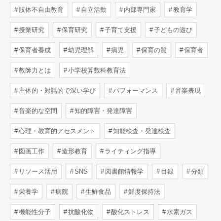
肢体不自由教育
自立活動
内部専門家
教育学
授業研究
保育研究
子育て支援
子どもの遊び
保育者養成
幼児理解
病児
保育の質
保育者
教師力とは
小学校算数科教育法
主体的・対話的で深い学び
パフォーマンス
音楽表現
音楽的な空間
知的障害・発達障害
心理・教育的アセスメント
知能検査・発達検査
図画工作
造形教育
ライティング指導
リソース活用
SNS
図書館情報学
目録
分類
栄養学
病院
生鮮食品
鮮度保持法
機能性分子
抗酸化物
酸化ストレス
水素ガス