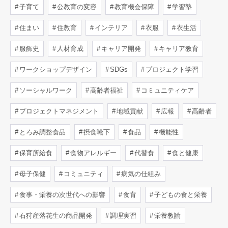
子育て
公教育の変容
教育機会保障
学習塾
住まい
住教育
インテリア
衣服
衣生活
服飾史
人材育成
キャリア開発
キャリア教育
ワークショップデザイン
SDGs
プロジェクト学習
ソーシャルワーク
高齢者福祉
コミュニティケア
プロジェクトマネジメント
地域貢献
広報
高齢者
とろみ調整食品
摂食嚥下
食品
機能性
保育所給食
食物アレルギー
代替食
食と健康
母子保健
コミュニティ
病気の仕組み
食事・栄養の次世代への影響
食育
子どもの食と栄養
石狩産落花生の商品開発
調理実習
栄養教諭