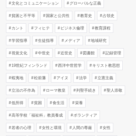
文化とコミュニケーション
グローバルな正義
貧困と不平等
国家と公共性
教育史
占領史
カント
フィヒテ
ビジネス倫理
教育課程
学習指導
生徒指導
メディア
地域研究
視覚文化
中世史
近世史
図書館
記録管理
19世紀フィンランド
西洋中世哲学
キリスト教思想
蝦夷地
松前藩
アイヌ
法学
立憲主義
立法の不作為
ローマ教皇
列聖手続き
聖人崇敬
低所得
貧困
食生活
栄養
高等学校「福祉科」教員養成
ボランティア
若者の心理
女性と環境
人間の尊厳
女性