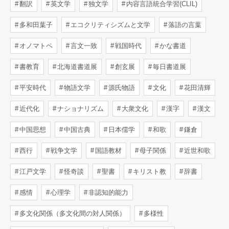
翻訳
英文学
独文学
内容言語統合学習(CLIL)
多和田葉子
エコクリティシズムと文学
落語の言葉
オノマトペ
言文一致
戦国時代
かな書道
書教育
北海道書道展
創玄展
毎日書道展
平安時代
物語文学
源氏物語
文化
花田清輝
近代化
ナショナリズム
大衆文化
漢字
漢文
中国思想
中国古典
日本儒学
和歌
鎌倉
西行
戦争文学
国語教材
母子関係
近世和歌
江戸文学
怪奇談
聖書
キリスト教
辞書
感情
心理学
非認知的能力
多文化関係（多文化間の対人関係）
多様性