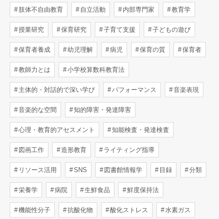
肢体不自由教育
自立活動
内部専門家
教育学
授業研究
保育研究
子育て支援
子どもの遊び
保育者養成
幼児理解
病児
保育の質
保育者
教師力とは
小学校算数科教育法
主体的・対話的で深い学び
パフォーマンス
音楽表現
音楽的な空間
知的障害・発達障害
心理・教育的アセスメント
知能検査・発達検査
図画工作
造形教育
ライティング指導
リソース活用
SNS
図書館情報学
目録
分類
栄養学
病院
生鮮食品
鮮度保持法
機能性分子
抗酸化物
酸化ストレス
水素ガス