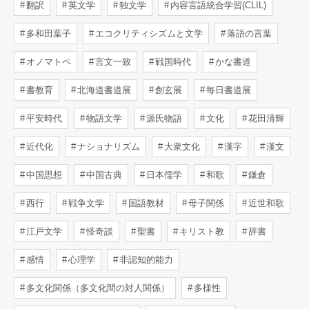
翻訳
英文学
独文学
内容言語統合学習(CLIL)
多和田葉子
エコクリティシズムと文学
落語の言葉
オノマトペ
言文一致
戦国時代
かな書道
書教育
北海道書道展
創玄展
毎日書道展
平安時代
物語文学
源氏物語
文化
花田清輝
近代化
ナショナリズム
大衆文化
漢字
漢文
中国思想
中国古典
日本儒学
和歌
鎌倉
西行
戦争文学
国語教材
母子関係
近世和歌
江戸文学
怪奇談
聖書
キリスト教
辞書
感情
心理学
非認知的能力
多文化関係（多文化間の対人関係）
多様性