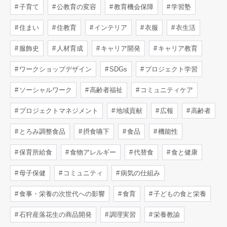
子育て
公教育の変容
教育機会保障
学習塾
住まい
住教育
インテリア
衣服
衣生活
服飾史
人材育成
キャリア開発
キャリア教育
ワークショップデザイン
SDGs
プロジェクト学習
ソーシャルワーク
高齢者福祉
コミュニティケア
プロジェクトマネジメント
地域貢献
広報
高齢者
とろみ調整食品
摂食嚥下
食品
機能性
保育所給食
食物アレルギー
代替食
食と健康
母子保健
コミュニティ
病気の仕組み
食事・栄養の次世代への影響
食育
子どもの食と栄養
石狩産落花生の商品開発
調理実習
栄養教諭