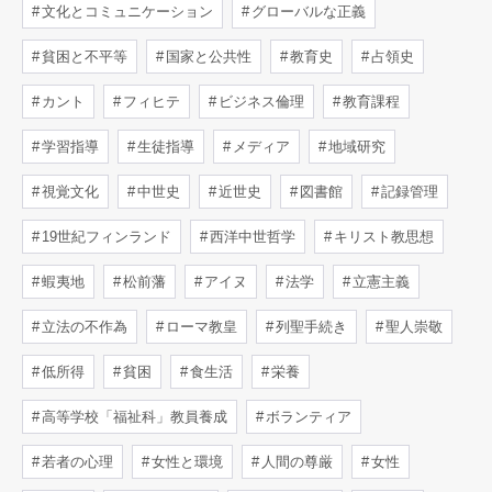
文化とコミュニケーション
グローバルな正義
貧困と不平等
国家と公共性
教育史
占領史
カント
フィヒテ
ビジネス倫理
教育課程
学習指導
生徒指導
メディア
地域研究
視覚文化
中世史
近世史
図書館
記録管理
19世紀フィンランド
西洋中世哲学
キリスト教思想
蝦夷地
松前藩
アイヌ
法学
立憲主義
立法の不作為
ローマ教皇
列聖手続き
聖人崇敬
低所得
貧困
食生活
栄養
高等学校「福祉科」教員養成
ボランティア
若者の心理
女性と環境
人間の尊厳
女性