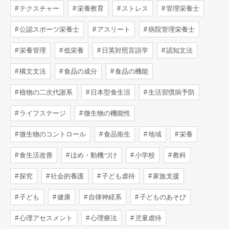
テクスチャー
栄養教育
ストレス
管理栄養士
公認スポーツ栄養士
アスリート
病院管理栄養士
栄養管理
低栄養
日英対照言語学
認知文法
構文文法
食品の成分
食品の機能
植物の二次代謝系
日本型食生活
生活習慣病予防
ライフステージ
微生物の機能性
微生物のコントロール
食品衛生
地域
栄養
食生活改善
ほめ・動機づけ
小学校
教科
探究
社会的養護
子ども虐待
家族支援
子ども
健康
自律神経系
子どものあそび
心理アセスメント
心理療法
児童虐待