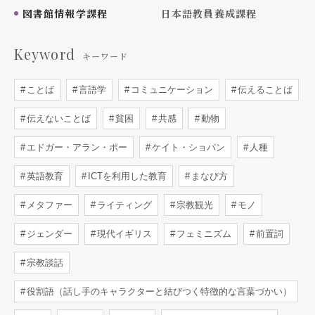
図書館情報学課程
日本語教員養成課程
Keyword
キーワード
ことば
言語学
コミュニケーション
伝えることば
伝えないことば
貧困
共感
動物
エドガー・アラン・ポー
ケイト・ショパン
人種
英語教育
ICTを利用した教育
まなび方
メタファー
ライティング
宗教観光
モノ
ジェンダー
現代イギリス
フェミニズム
前置詞
宗教談話
役割語（話し手のキャラクターと結びつく特徴的な言葉づかい）