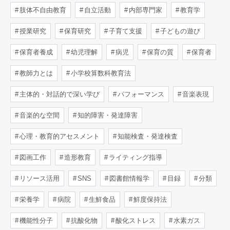
肢体不自由教育
自立活動
内部専門家
教育学
授業研究
保育研究
子育て支援
子どもの遊び
保育者養成
幼児理解
病児
保育の質
保育者
教師力とは
小学校算数科教育法
主体的・対話的で深い学び
パフォーマンス
音楽表現
音楽的な空間
知的障害・発達障害
心理・教育的アセスメント
知能検査・発達検査
図画工作
造形教育
ライティング指導
リソース活用
SNS
図書館情報学
目録
分類
栄養学
病院
生鮮食品
鮮度保持法
機能性分子
抗酸化物
酸化ストレス
水素ガス