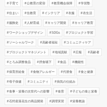
子育て
公教育の変容
教育機会保障
学習塾
住まい
住教育
インテリア
衣服
衣生活
服飾史
人材育成
キャリア開発
キャリア教育
ワークショップデザイン
SDGs
プロジェクト学習
ソーシャルワーク
高齢者福祉
コミュニティケア
プロジェクトマネジメント
地域貢献
広報
高齢者
とろみ調整食品
摂食嚥下
食品
機能性
保育所給食
食物アレルギー
代替食
食と健康
母子保健
コミュニティ
病気の仕組み
食事・栄養の次世代への影響
食育
子どもの食と栄養
石狩産落花生の商品開発
調理実習
栄養教諭