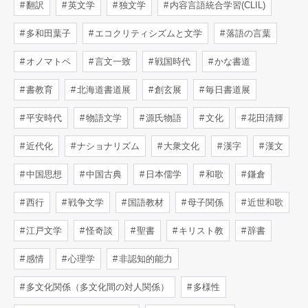
翻訳
英文学
独文学
内容言語統合学習(CLIL)
多和田葉子
エコクリティシズムと文学
落語の言葉
オノマトペ
言文一致
戦国時代
かな書道
書教育
北海道書道展
創玄展
毎日書道展
平安時代
物語文学
源氏物語
文化
花田清輝
近代化
ナショナリズム
大衆文化
漢字
漢文
中国思想
中国古典
日本儒学
和歌
鎌倉
西行
戦争文学
国語教材
母子関係
近世和歌
江戸文学
怪奇談
聖書
キリスト教
辞書
感情
心理学
非認知的能力
多文化関係（多文化間の対人関係）
多様性