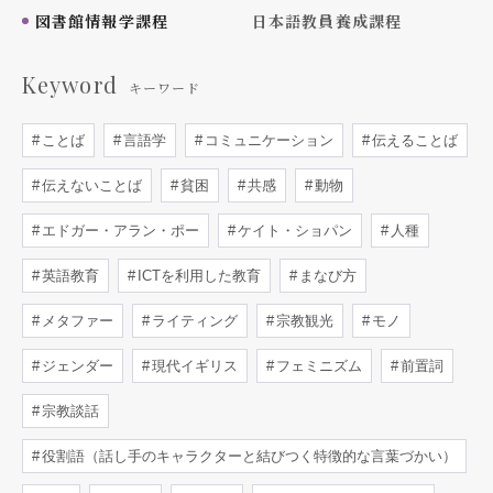
図書館情報学課程
日本語教員養成課程
Keyword
キーワード
ことば
言語学
コミュニケーション
伝えることば
伝えないことば
貧困
共感
動物
エドガー・アラン・ポー
ケイト・ショパン
人種
英語教育
ICTを利用した教育
まなび方
メタファー
ライティング
宗教観光
モノ
ジェンダー
現代イギリス
フェミニズム
前置詞
宗教談話
役割語（話し手のキャラクターと結びつく特徴的な言葉づかい）