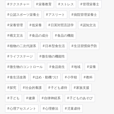
テクスチャー
栄養教育
ストレス
管理栄養士
公認スポーツ栄養士
アスリート
病院管理栄養士
栄養管理
低栄養
日英対照言語学
認知文法
構文文法
食品の成分
食品の機能
植物の二次代謝系
日本型食生活
生活習慣病予防
ライフステージ
微生物の機能性
微生物のコントロール
食品衛生
地域
栄養
食生活改善
ほめ・動機づけ
小学校
教科
探究
社会的養護
子ども虐待
家族支援
子ども
健康
自律神経系
子どものあそび
心理アセスメント
心理療法
児童虐待