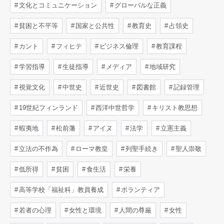
文化とコミュニケーション
グローバルな正義
貧困と不平等
国家と公共性
教育史
占領史
カント
フィヒテ
ビジネス倫理
教育課程
学習指導
生徒指導
メディア
地域研究
視覚文化
中世史
近世史
図書館
記録管理
19世紀フィンランド
西洋中世哲学
キリスト教思想
蝦夷地
松前藩
アイヌ
法学
立憲主義
立法の不作為
ローマ教皇
列聖手続き
聖人崇敬
低所得
貧困
食生活
栄養
高等学校「福祉科」教員養成
ボランティア
若者の心理
女性と環境
人間の尊厳
女性