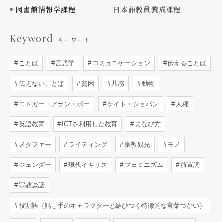
図書館情報学課程
日本語教員養成課程
Keyword
キーワード
ことば
言語学
コミュニケーション
伝えることば
伝えないことば
貧困
共感
動物
エドガー・アラン・ポー
ケイト・ショパン
人種
英語教育
ICTを利用した教育
まなび方
メタファー
ライティング
宗教観光
モノ
ジェンダー
現代イギリス
フェミニズム
前置詞
宗教談話
役割語（話し手のキャラクターと結びつく特徴的な言葉づかい）