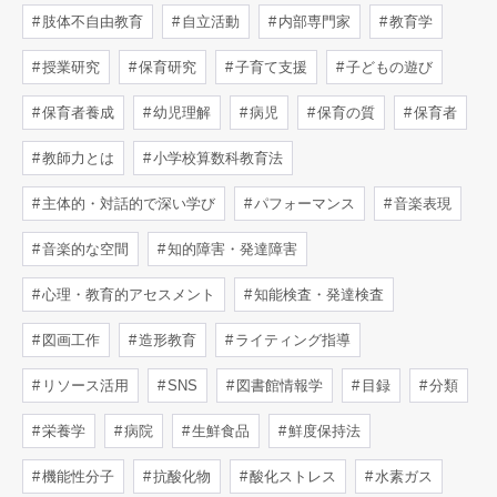
肢体不自由教育
自立活動
内部専門家
教育学
授業研究
保育研究
子育て支援
子どもの遊び
保育者養成
幼児理解
病児
保育の質
保育者
教師力とは
小学校算数科教育法
主体的・対話的で深い学び
パフォーマンス
音楽表現
音楽的な空間
知的障害・発達障害
心理・教育的アセスメント
知能検査・発達検査
図画工作
造形教育
ライティング指導
リソース活用
SNS
図書館情報学
目録
分類
栄養学
病院
生鮮食品
鮮度保持法
機能性分子
抗酸化物
酸化ストレス
水素ガス