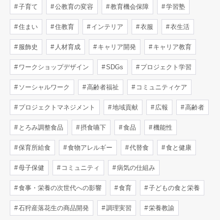
子育て
公教育の変容
教育機会保障
学習塾
住まい
住教育
インテリア
衣服
衣生活
服飾史
人材育成
キャリア開発
キャリア教育
ワークショップデザイン
SDGs
プロジェクト学習
ソーシャルワーク
高齢者福祉
コミュニティケア
プロジェクトマネジメント
地域貢献
広報
高齢者
とろみ調整食品
摂食嚥下
食品
機能性
保育所給食
食物アレルギー
代替食
食と健康
母子保健
コミュニティ
病気の仕組み
食事・栄養の次世代への影響
食育
子どもの食と栄養
石狩産落花生の商品開発
調理実習
栄養教諭