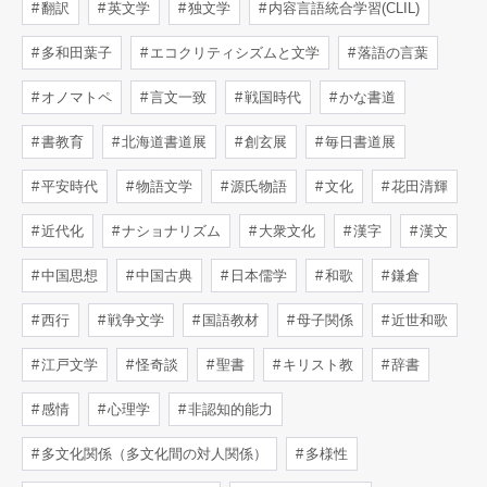
翻訳
英文学
独文学
内容言語統合学習(CLIL)
多和田葉子
エコクリティシズムと文学
落語の言葉
オノマトペ
言文一致
戦国時代
かな書道
書教育
北海道書道展
創玄展
毎日書道展
平安時代
物語文学
源氏物語
文化
花田清輝
近代化
ナショナリズム
大衆文化
漢字
漢文
中国思想
中国古典
日本儒学
和歌
鎌倉
西行
戦争文学
国語教材
母子関係
近世和歌
江戸文学
怪奇談
聖書
キリスト教
辞書
感情
心理学
非認知的能力
多文化関係（多文化間の対人関係）
多様性