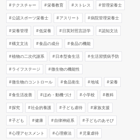
テクスチャー
栄養教育
ストレス
管理栄養士
公認スポーツ栄養士
アスリート
病院管理栄養士
栄養管理
低栄養
日英対照言語学
認知文法
構文文法
食品の成分
食品の機能
植物の二次代謝系
日本型食生活
生活習慣病予防
ライフステージ
微生物の機能性
微生物のコントロール
食品衛生
地域
栄養
食生活改善
ほめ・動機づけ
小学校
教科
探究
社会的養護
子ども虐待
家族支援
子ども
健康
自律神経系
子どものあそび
心理アセスメント
心理療法
児童虐待