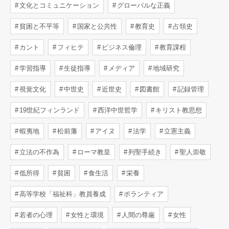
文化とコミュニケーション
グローバルな正義
貧困と不平等
国家と公共性
教育史
占領史
カント
フィヒテ
ビジネス倫理
教育課程
学習指導
生徒指導
メディア
地域研究
視覚文化
中世史
近世史
図書館
記録管理
19世紀フィンランド
西洋中世哲学
キリスト教思想
蝦夷地
松前藩
アイヌ
法学
立憲主義
立法の不作為
ローマ教皇
列聖手続き
聖人崇敬
低所得
貧困
食生活
栄養
高等学校「福祉科」教員養成
ボランティア
若者の心理
女性と環境
人間の尊厳
女性