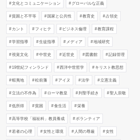
文化とコミュニケーション
グローバルな正義
貧困と不平等
国家と公共性
教育史
占領史
カント
フィヒテ
ビジネス倫理
教育課程
学習指導
生徒指導
メディア
地域研究
視覚文化
中世史
近世史
図書館
記録管理
19世紀フィンランド
西洋中世哲学
キリスト教思想
蝦夷地
松前藩
アイヌ
法学
立憲主義
立法の不作為
ローマ教皇
列聖手続き
聖人崇敬
低所得
貧困
食生活
栄養
高等学校「福祉科」教員養成
ボランティア
若者の心理
女性と環境
人間の尊厳
女性