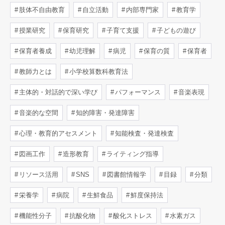
肢体不自由教育
自立活動
内部専門家
教育学
授業研究
保育研究
子育て支援
子どもの遊び
保育者養成
幼児理解
病児
保育の質
保育者
教師力とは
小学校算数科教育法
主体的・対話的で深い学び
パフォーマンス
音楽表現
音楽的な空間
知的障害・発達障害
心理・教育的アセスメント
知能検査・発達検査
図画工作
造形教育
ライティング指導
リソース活用
SNS
図書館情報学
目録
分類
栄養学
病院
生鮮食品
鮮度保持法
機能性分子
抗酸化物
酸化ストレス
水素ガス