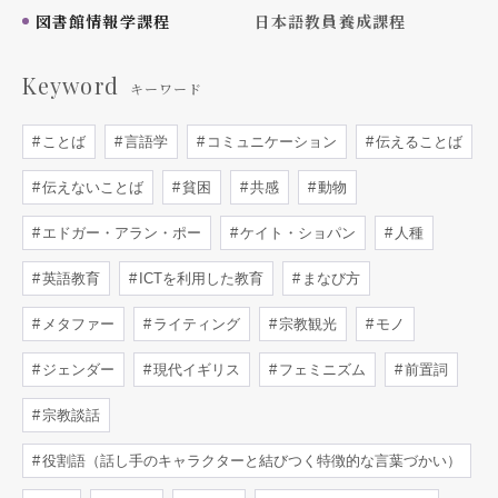
図書館情報学課程
日本語教員養成課程
Keyword
キーワード
ことば
言語学
コミュニケーション
伝えることば
伝えないことば
貧困
共感
動物
エドガー・アラン・ポー
ケイト・ショパン
人種
英語教育
ICTを利用した教育
まなび方
メタファー
ライティング
宗教観光
モノ
ジェンダー
現代イギリス
フェミニズム
前置詞
宗教談話
役割語（話し手のキャラクターと結びつく特徴的な言葉づかい）