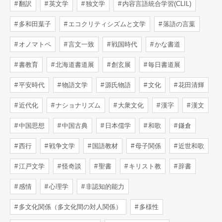
翻訳
英文学
独文学
内容言語統合学習(CLIL)
多和田葉子
エコクリティシズムと文学
落語の言葉
オノマトペ
言文一致
戦国時代
かな書道
書教育
北海道書道展
創玄展
毎日書道展
平安時代
物語文学
源氏物語
文化
花田清輝
近代化
ナショナリズム
大衆文化
漢字
漢文
中国思想
中国古典
日本儒学
和歌
鎌倉
西行
戦争文学
国語教材
母子関係
近世和歌
江戸文学
怪奇談
聖書
キリスト教
辞書
感情
心理学
非認知的能力
多文化関係（多文化間の対人関係）
多様性