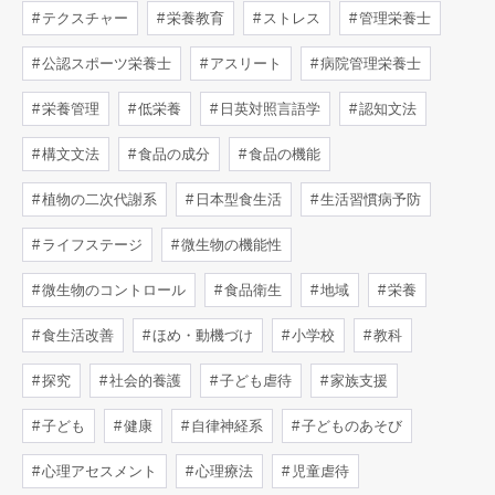
テクスチャー
栄養教育
ストレス
管理栄養士
公認スポーツ栄養士
アスリート
病院管理栄養士
栄養管理
低栄養
日英対照言語学
認知文法
構文文法
食品の成分
食品の機能
植物の二次代謝系
日本型食生活
生活習慣病予防
ライフステージ
微生物の機能性
微生物のコントロール
食品衛生
地域
栄養
食生活改善
ほめ・動機づけ
小学校
教科
探究
社会的養護
子ども虐待
家族支援
子ども
健康
自律神経系
子どものあそび
心理アセスメント
心理療法
児童虐待