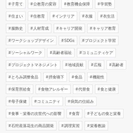
子育て
公教育の変容
教育機会保障
学習塾
住まい
住教育
インテリア
衣服
衣生活
服飾史
人材育成
キャリア開発
キャリア教育
ワークショップデザイン
SDGs
プロジェクト学習
ソーシャルワーク
高齢者福祉
コミュニティケア
プロジェクトマネジメント
地域貢献
広報
高齢者
とろみ調整食品
摂食嚥下
食品
機能性
保育所給食
食物アレルギー
代替食
食と健康
母子保健
コミュニティ
病気の仕組み
食事・栄養の次世代への影響
食育
子どもの食と栄養
石狩産落花生の商品開発
調理実習
栄養教諭