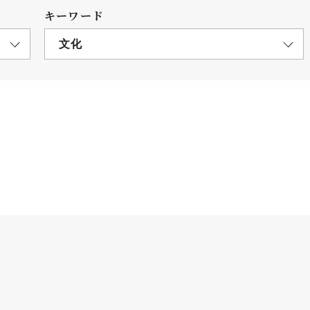
キーワード
文化
につ
情報公開
学則
寄付
用し