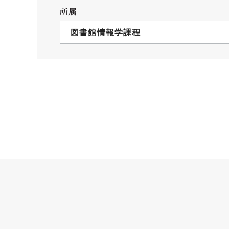
クールバス
所属
３Dパノラマビュー
図書館情報学課程
広報活動
大学へのご支援
いて
プレスリリース
税制上の優遇措置
広告掲載
相続財産によるご
取材・撮影依頼
遺贈寄付について
メディア出演・掲載
ふるさと納税を活
刊行物
た支援制度
大学紹介動画
SNS
シンボルマーク・校章
自己点検・評価
教職員採用情報