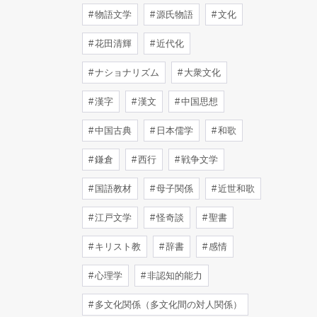
物語文学
源氏物語
文化
花田清輝
近代化
ナショナリズム
大衆文化
漢字
漢文
中国思想
中国古典
日本儒学
和歌
鎌倉
西行
戦争文学
国語教材
母子関係
近世和歌
江戸文学
怪奇談
聖書
キリスト教
辞書
感情
心理学
非認知的能力
多文化関係（多文化間の対人関係）