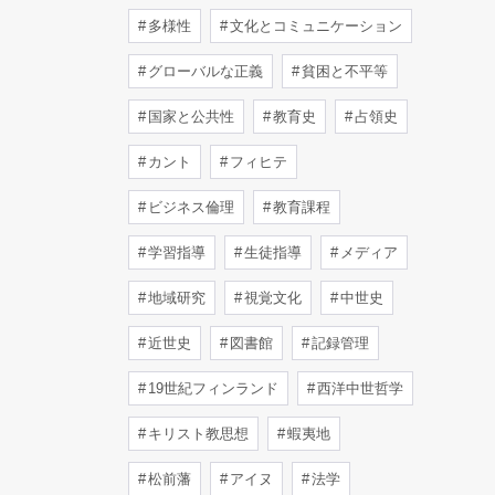
多様性
文化とコミュニケーション
グローバルな正義
貧困と不平等
国家と公共性
教育史
占領史
カント
フィヒテ
ビジネス倫理
教育課程
学習指導
生徒指導
メディア
地域研究
視覚文化
中世史
近世史
図書館
記録管理
19世紀フィンランド
西洋中世哲学
キリスト教思想
蝦夷地
松前藩
アイヌ
法学