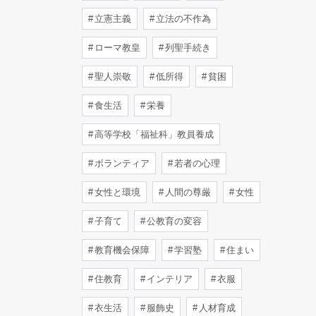
立憲主義
立法の不作為
ローマ教皇
列聖手続き
聖人崇敬
低所得
貧困
食生活
栄養
高等学校「福祉科」教員養成
ボランティア
若者の心理
女性と環境
人間の尊厳
女性
子育て
公教育の変容
教育機会保障
学習塾
住まい
住教育
インテリア
衣服
衣生活
服飾史
人材育成