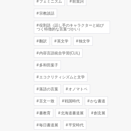
フェミニズム
前置詞
宗教談話
役割語（話し手のキャラクターと結び
つく特徴的な言葉づかい）
翻訳
英文学
独文学
内容言語統合学習(CLIL)
多和田葉子
エコクリティシズムと文学
落語の言葉
オノマトペ
言文一致
戦国時代
かな書道
書教育
北海道書道展
創玄展
毎日書道展
平安時代