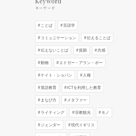
Keyword
キーワード
ことば
言語学
コミュニケーション
伝えることば
伝えないことば
貧困
共感
動物
エドガー・アラン・ポー
ケイト・ショパン
人種
英語教育
ICTを利用した教育
まなび方
メタファー
ライティング
宗教観光
モノ
ジェンダー
現代イギリス