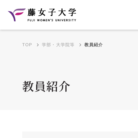
TOP
学部・大学院等
教員紹介
建学の理念と教育目
沿革
的
藤のルーツ
学部・学科の教育目的
教員紹介
大学院の教育目的
アクセス・キャンパ
年間イベントス
ス概要
ュール
花川キャンパス無料ス