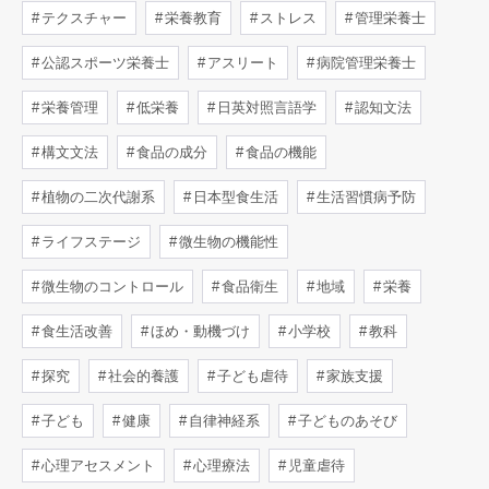
テクスチャー
栄養教育
ストレス
管理栄養士
公認スポーツ栄養士
アスリート
病院管理栄養士
栄養管理
低栄養
日英対照言語学
認知文法
構文文法
食品の成分
食品の機能
植物の二次代謝系
日本型食生活
生活習慣病予防
ライフステージ
微生物の機能性
微生物のコントロール
食品衛生
地域
栄養
食生活改善
ほめ・動機づけ
小学校
教科
探究
社会的養護
子ども虐待
家族支援
子ども
健康
自律神経系
子どものあそび
心理アセスメント
心理療法
児童虐待