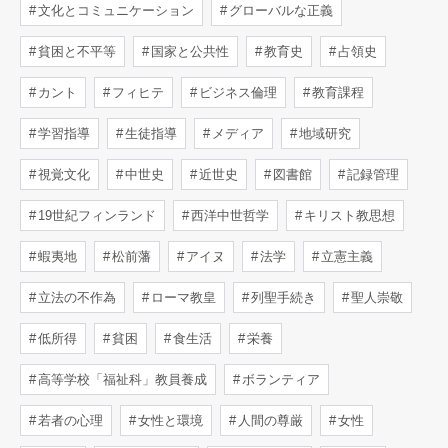
文化とコミュニケーション
グローバルな正義
貧困と不平等
国家と公共性
教育史
占領史
カント
フィヒテ
ビジネス倫理
教育課程
学習指導
生徒指導
メディア
地域研究
視覚文化
中世史
近世史
図書館
記録管理
19世紀フィンランド
西洋中世哲学
キリスト教思想
蝦夷地
松前藩
アイヌ
法学
立憲主義
立法の不作為
ローマ教皇
列聖手続き
聖人崇敬
低所得
貧困
食生活
栄養
高等学校「福祉科」教員養成
ボランティア
若者の心理
女性と環境
人間の尊厳
女性