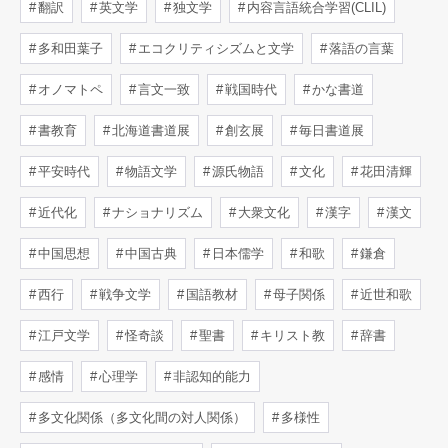
翻訳
英文学
独文学
内容言語統合学習(CLIL)
多和田葉子
エコクリティシズムと文学
落語の言葉
オノマトペ
言文一致
戦国時代
かな書道
書教育
北海道書道展
創玄展
毎日書道展
平安時代
物語文学
源氏物語
文化
花田清輝
近代化
ナショナリズム
大衆文化
漢字
漢文
中国思想
中国古典
日本儒学
和歌
鎌倉
西行
戦争文学
国語教材
母子関係
近世和歌
江戸文学
怪奇談
聖書
キリスト教
辞書
感情
心理学
非認知的能力
多文化関係（多文化間の対人関係）
多様性