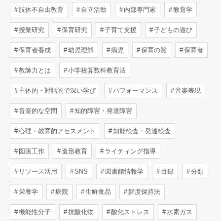
肢体不自由教育
自立活動
内部専門家
教育学
授業研究
保育研究
子育て支援
子どもの遊び
保育者養成
幼児理解
病児
保育の質
保育者
教師力とは
小学校算数科教育法
主体的・対話的で深い学び
パフォーマンス
音楽表現
音楽的な空間
知的障害・発達障害
心理・教育的アセスメント
知能検査・発達検査
図画工作
造形教育
ライティング指導
リソース活用
SNS
図書館情報学
目録
分類
栄養学
病院
生鮮食品
鮮度保持法
機能性分子
抗酸化物
酸化ストレス
水素ガス