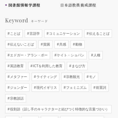
図書館情報学課程
日本語教員養成課程
Keyword
キーワード
ことば
言語学
コミュニケーション
伝えることば
伝えないことば
貧困
共感
動物
エドガー・アラン・ポー
ケイト・ショパン
人種
英語教育
ICTを利用した教育
まなび方
メタファー
ライティング
宗教観光
モノ
ジェンダー
現代イギリス
フェミニズム
前置詞
宗教談話
役割語（話し手のキャラクターと結びつく特徴的な言葉づかい）