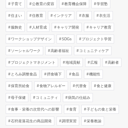
子育て
公教育の変容
教育機会保障
学習塾
住まい
住教育
インテリア
衣服
衣生活
服飾史
人材育成
キャリア開発
キャリア教育
ワークショップデザイン
SDGs
プロジェクト学習
ソーシャルワーク
高齢者福祉
コミュニティケア
プロジェクトマネジメント
地域貢献
広報
高齢者
とろみ調整食品
摂食嚥下
食品
機能性
保育所給食
食物アレルギー
代替食
食と健康
母子保健
コミュニティ
病気の仕組み
食事・栄養の次世代への影響
食育
子どもの食と栄養
石狩産落花生の商品開発
調理実習
栄養教諭