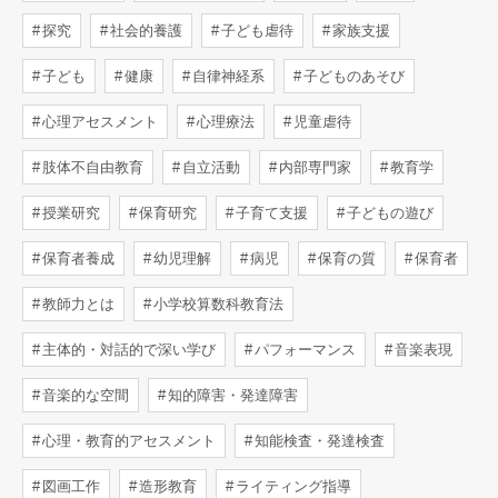
探究
社会的養護
子ども虐待
家族支援
子ども
健康
自律神経系
子どものあそび
心理アセスメント
心理療法
児童虐待
肢体不自由教育
自立活動
内部専門家
教育学
授業研究
保育研究
子育て支援
子どもの遊び
保育者養成
幼児理解
病児
保育の質
保育者
教師力とは
小学校算数科教育法
主体的・対話的で深い学び
パフォーマンス
音楽表現
音楽的な空間
知的障害・発達障害
心理・教育的アセスメント
知能検査・発達検査
図画工作
造形教育
ライティング指導