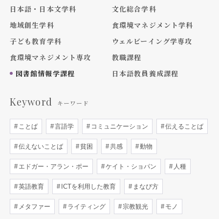
日本語・日本文学科
文化総合学科
地域創生学科
食環境マネジメント学科
子ども教育学科
ウェルビーイング学専攻
食環境マネジメント専攻
教職課程
図書館情報学課程
日本語教員養成課程
Keyword
キーワード
ことば
言語学
コミュニケーション
伝えることば
伝えないことば
貧困
共感
動物
エドガー・アラン・ポー
ケイト・ショパン
人種
英語教育
ICTを利用した教育
まなび方
メタファー
ライティング
宗教観光
モノ