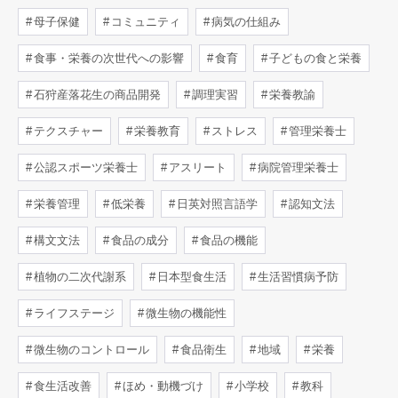
母子保健
コミュニティ
病気の仕組み
食事・栄養の次世代への影響
食育
子どもの食と栄養
石狩産落花生の商品開発
調理実習
栄養教諭
テクスチャー
栄養教育
ストレス
管理栄養士
公認スポーツ栄養士
アスリート
病院管理栄養士
栄養管理
低栄養
日英対照言語学
認知文法
構文文法
食品の成分
食品の機能
植物の二次代謝系
日本型食生活
生活習慣病予防
ライフステージ
微生物の機能性
微生物のコントロール
食品衛生
地域
栄養
食生活改善
ほめ・動機づけ
小学校
教科