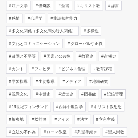
江戸文学
怪奇談
聖書
キリスト教
辞書
感情
心理学
非認知的能力
多文化関係（多文化間の対人関係）
多様性
文化とコミュニケーション
グローバルな正義
貧困と不平等
国家と公共性
教育史
占領史
カント
フィヒテ
ビジネス倫理
教育課程
学習指導
生徒指導
メディア
地域研究
視覚文化
中世史
近世史
図書館
記録管理
19世紀フィンランド
西洋中世哲学
キリスト教思想
蝦夷地
松前藩
アイヌ
法学
立憲主義
立法の不作為
ローマ教皇
列聖手続き
聖人崇敬