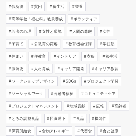
低所得
貧困
食生活
栄養
高等学校「福祉科」教員養成
ボランティア
若者の心理
女性と環境
人間の尊厳
女性
子育て
公教育の変容
教育機会保障
学習塾
住まい
住教育
インテリア
衣服
衣生活
服飾史
人材育成
キャリア開発
キャリア教育
ワークショップデザイン
SDGs
プロジェクト学習
ソーシャルワーク
高齢者福祉
コミュニティケア
プロジェクトマネジメント
地域貢献
広報
高齢者
とろみ調整食品
摂食嚥下
食品
機能性
保育所給食
食物アレルギー
代替食
食と健康