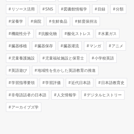
リソース活用
SNS
図書館情報学
目録
分類
栄養学
病院
生鮮食品
鮮度保持法
機能性分子
抗酸化物
酸化ストレス
水素ガス
臓器移植
臓器保存
臓器灌流
マンガ
アニメ
児童養護施設
児童福祉施設と保育士
小学校英語
英語遊び
地域性を生かした英語教育の推進
学習指導要領
学習評価
近代日本語
日本語教育史
非母語話者の日本語
人文情報学
デジタルヒストリー
アーカイブズ学