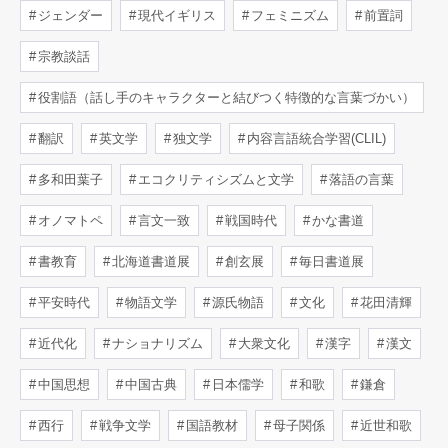
ジェンダー
現代イギリス
フェミニズム
前置詞
宗教談話
役割語（話し手のキャラクターと結びつく特徴的な言葉づかい）
翻訳
英文学
独文学
内容言語統合学習(CLIL)
多和田葉子
エコクリティシズムと文学
落語の言葉
オノマトペ
言文一致
戦国時代
かな書道
書教育
北海道書道展
創玄展
毎日書道展
平安時代
物語文学
源氏物語
文化
花田清輝
近代化
ナショナリズム
大衆文化
漢字
漢文
中国思想
中国古典
日本儒学
和歌
鎌倉
西行
戦争文学
国語教材
母子関係
近世和歌